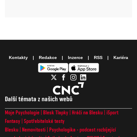
Kontakty
Redakce
Inzerce
RSS
Kariéra
Další témata z našich webů
Moje Psychologie
Blesk Tlapky
Hráči na Blesku
iSport
Fantasy
Spotřebitelské testy
Blesku
Nemovitosti
Psychologika - podcast rozbíjející