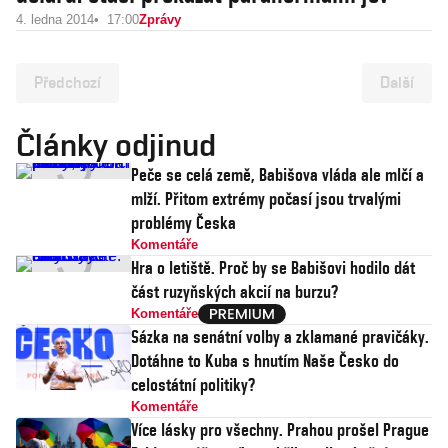
4. ledna 2014
17:00
Zprávy
Předchozí
Další
Články odjinud
Peče se celá země, Babišova vláda ale mlčí a
mlží. Přitom extrémy počasí jsou trvalými
problémy Česka
Komentáře
Hra o letiště. Proč by se Babišovi hodilo dát
část ruzyňských akcií na burzu?
Komentáře
Sázka na senátní volby a zklamané pravičáky.
Dotáhne to Kuba s hnutím Naše Česko do
celostátní politiky?
Komentáře
Více lásky pro všechny. Prahou prošel Prague