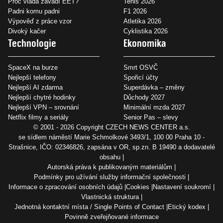
Proč vláda zavádí EET?
Tenis 2026
Padni komu padni
F1 2026
Výpověď z práce vzor
Atletika 2026
Divoký kačer
Cyklistika 2026
Technologie
Ekonomika
SpaceX na burze
Smrt OSVČ
Nejlepší telefony
Spořicí účty
Nejlepší AI zdarma
Superdávka – změny
Nejlepší chytré hodinky
Důchody 2027
Nejlepší VPN – srovnání
Minimální mzda 2027
Netflix filmy a seriály
Senior Pas – slevy
© 2001 - 2026 Copyright
CZECH NEWS CENTER a.s.
se sídlem náměstí Marie Schmolkové 3493/1, 100 00 Praha 10 -
Strašnice, IČO: 02346826, zapsána v OR, sp.zn. B 19490 a dodavatelé
obsahu
Autorská práva k publikovaným materiálům
Podmínky pro užívání služby informační společnosti
Informace o zpracování osobních údajů
Cookies
Nastavení soukromí
Vlastnická struktura
Jednotná kontaktní místa / Single Points of Contact
Etický kodex
Povinně zveřejňované informace