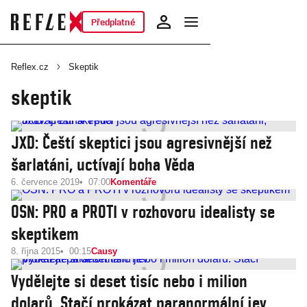
Předplatné
Reflex.cz
Skeptik
skeptik
JXD: Čeští skeptici jsou agresivnější než
šarlatáni, uctívají boha Věda
6. července 2019
07:00
Komentáře
OSN: PRO a PROTI v rozhovoru idealisty se
skeptikem
8. října 2015
00:15
Causy
Vydělejte si deset tisíc nebo i milion
dolarů. Stačí prokázat paranormální jev