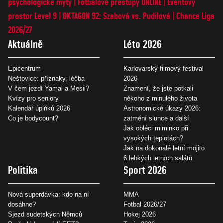
psychologické mýty
Fotbalové přestupy ONLINE
Eventový
prostor Level 9
OKTAGON 92: Szabová vs. Pudilová
Chance Liga
2026/27
Aktuálně
Léto 2026
Epicentrum
Karlovarský filmový festival
Neštovice: příznaky, léčba
2026
V čem jezdí Yamal a Mesii?
Znamení, že jste potkali
Kvízy pro seniory
někoho z minulého života
Kalendář úplňků 2026
Astronomické úkazy 2026:
Co je bodycount?
zatmění slunce a další
Jak obléci miminko při
vysokých teplotách?
Jak na dokonalé letní mojito
6 lehkých letních salátů
Politika
Sport 2026
Nová superdávka: kdo na ní
MMA
dosáhne?
Fotbal 2026/27
Sjezd sudetských Němců
Hokej 2026