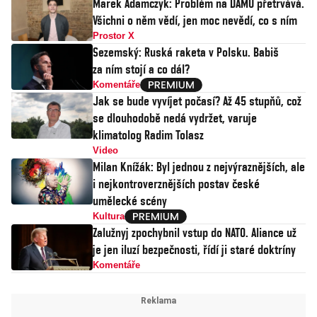
Marek Adamczyk: Problém na DAMU přetrvává.
Všichni o něm vědí, jen moc nevědí, co s ním
Prostor X
Sezemský: Ruská raketa v Polsku. Babiš
za ním stojí a co dál?
Komentáře
Jak se bude vyvíjet počasí? Až 45 stupňů, což
se dlouhodobě nedá vydržet, varuje
klimatolog Radim Tolasz
Video
Milan Knížák: Byl jednou z nejvýraznějších, ale
i nejkontroverznějších postav české
umělecké scény
Kultura
Zalužnyj zpochybnil vstup do NATO. Aliance už
je jen iluzí bezpečnosti, řídí ji staré doktríny
Komentáře