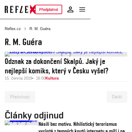
Předplatné
Reflex.cz
R. M. Guéra
R. M. Guéra
Odznak za dokončení Skalpů. Jaký je
nejlepší komiks, který v Česku vyšel?
15. června 2019
16:00
Kultura
Předchozí
Další
Články odjinud
Násilí bez motivu. Nihilistický terorismus
vyrůstá z temných koutů internetu a míří i na