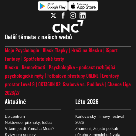
Další témata z našich webů
Moje Psychologie
Blesk Tlapky
Hráči na Blesku
iSport
Fantasy
Spotřebitelské testy
Blesku
Nemovitosti
Psychologika - podcast rozbíjející
psychologické mýty
Fotbalové přestupy ONLINE
Eventový
prostor Level 9
OKTAGON 92: Szabová vs. Pudilová
Chance Liga
2026/27
Aktuálně
Léto 2026
Epicentrum
Karlovarský filmový festival
Neštovice: příznaky, léčba
2026
V čem jezdí Yamal a Mesii?
Znamení, že jste potkali
Kvízy pro seniory
někoho z minulého života