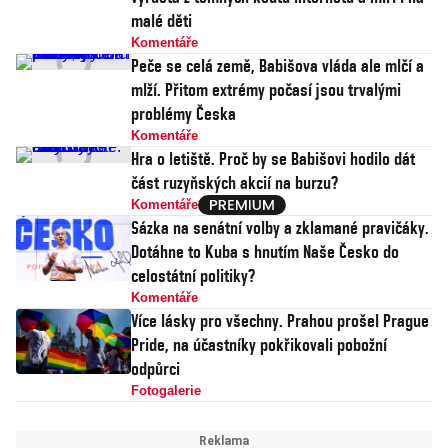
malé děti
Komentáře
Peče se celá země, Babišova vláda ale mlčí a
mlží. Přitom extrémy počasí jsou trvalými
problémy Česka
Komentáře
Hra o letiště. Proč by se Babišovi hodilo dát
část ruzyňských akcií na burzu?
Komentáře
Sázka na senátní volby a zklamané pravičáky.
Dotáhne to Kuba s hnutím Naše Česko do
celostátní politiky?
Komentáře
Více lásky pro všechny. Prahou prošel Prague
Pride, na účastníky pokřikovali pobožní
odpůrci
Fotogalerie