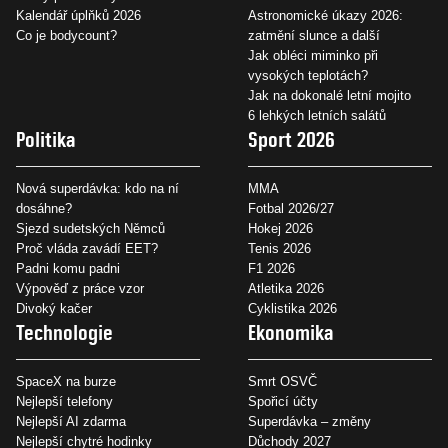
Kalendář úplňků 2026
Astronomické úkazy 2026:
Co je bodycount?
zatmění slunce a další
Jak obléci miminko při
vysokých teplotách?
Jak na dokonalé letní mojito
6 lehkých letních salátů
Politika
Sport 2026
Nová superdávka: kdo na ní
MMA
dosáhne?
Fotbal 2026/27
Sjezd sudetských Němců
Hokej 2026
Proč vláda zavádí EET?
Tenis 2026
Padni komu padni
F1 2026
Výpověď z práce vzor
Atletika 2026
Divoký kačer
Cyklistika 2026
Technologie
Ekonomika
SpaceX na burze
Smrt OSVČ
Nejlepší telefony
Spořicí účty
Nejlepší AI zdarma
Superdávka – změny
Nejlepší chytré hodinky
Důchody 2027