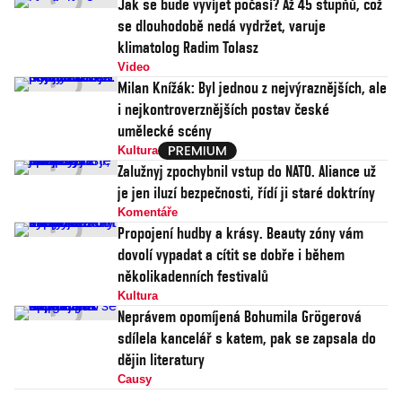
Jak se bude vyvíjet počasí? Až 45 stupňů, což
se dlouhodobě nedá vydržet, varuje
klimatolog Radim Tolasz
Video
Milan Knížák: Byl jednou z nejvýraznějších, ale
i nejkontroverznějších postav české
umělecké scény
Kultura
Zalužnyj zpochybnil vstup do NATO. Aliance už
je jen iluzí bezpečnosti, řídí ji staré doktríny
Komentáře
Propojení hudby a krásy. Beauty zóny vám
dovolí vypadat a cítit se dobře i během
několikadenních festivalů
Kultura
Neprávem opomíjená Bohumila Grögerová
sdílela kancelář s katem, pak se zapsala do
dějin literatury
Causy