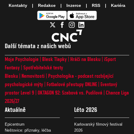
Kontakty
Redakce
Inzerce
RSS
Kariéra
Další témata z našich webů
Moje Psychologie
Blesk Tlapky
Hráči na Blesku
iSport
Fantasy
Spotřebitelské testy
Blesku
Nemovitosti
Psychologika - podcast rozbíjející
psychologické mýty
Fotbalové přestupy ONLINE
Eventový
prostor Level 9
OKTAGON 92: Szabová vs. Pudilová
Chance Liga
2026/27
Aktuálně
Léto 2026
Epicentrum
Karlovarský filmový festival
Neštovice: příznaky, léčba
2026