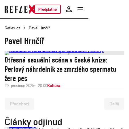
Předplatné
Reflex.cz
Pavel Hrnčíř
Pavel Hrnčíř
Otřesná sexuální scéna v české knize:
Perlový náhrdelník ze zmrzlého spermatu
žere pes
29. prosince 2025
20:00
Kultura
Předchozí
Další
Články odjinud