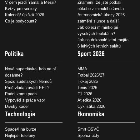
V čem jezdí Yamal a Mesii?
Znamení, že jste potkali
Kvízy pro seniory
někoho z minulého života
Kalendář úplňků 2026
Astronomické úkazy 2026:
Co je bodycount?
zatmění slunce a další
Jak obléci miminko při
vysokých teplotách?
Jak na dokonalé letní mojito
6 lehkých letních salátů
Politika
Sport 2026
Nová superdávka: kdo na ní
MMA
dosáhne?
Fotbal 2026/27
Sjezd sudetských Němců
Hokej 2026
Proč vláda zavádí EET?
Tenis 2026
Padni komu padni
F1 2026
Výpověď z práce vzor
Atletika 2026
Divoký kačer
Cyklistika 2026
Technologie
Ekonomika
SpaceX na burze
Smrt OSVČ
Nejlepší telefony
Spořicí účty