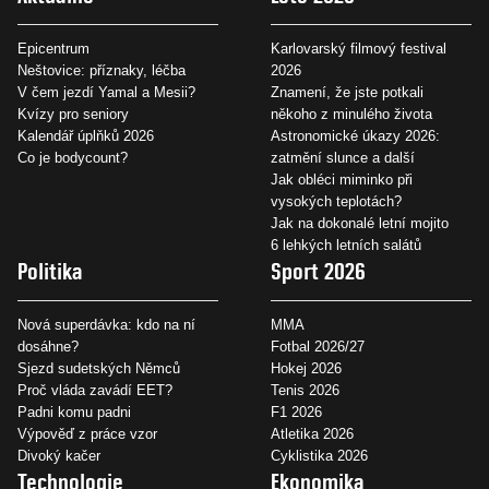
Epicentrum
Karlovarský filmový festival
Neštovice: příznaky, léčba
2026
V čem jezdí Yamal a Mesii?
Znamení, že jste potkali
Kvízy pro seniory
někoho z minulého života
Kalendář úplňků 2026
Astronomické úkazy 2026:
Co je bodycount?
zatmění slunce a další
Jak obléci miminko při
vysokých teplotách?
Jak na dokonalé letní mojito
6 lehkých letních salátů
Politika
Sport 2026
Nová superdávka: kdo na ní
MMA
dosáhne?
Fotbal 2026/27
Sjezd sudetských Němců
Hokej 2026
Proč vláda zavádí EET?
Tenis 2026
Padni komu padni
F1 2026
Výpověď z práce vzor
Atletika 2026
Divoký kačer
Cyklistika 2026
Technologie
Ekonomika