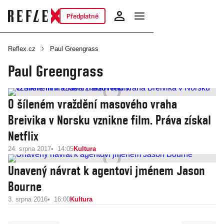
Předplatné
Reflex.cz
Paul Greengrass
Paul Greengrass
O šíleném vraždění masového vraha
Breivika v Norsku vznikne film. Práva získal
Netflix
24. srpna 2017
14:05
Kultura
Unavený návrat k agentovi jménem Jason
Bourne
3. srpna 2016
16:00
Kultura