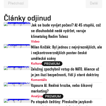
Předchozí
Další
Články odjinud
Jak se bude vyvíjet počasí? Až 45 stupňů, což
se dlouhodobě nedá vydržet, varuje
klimatolog Radim Tolasz
Video
Milan Knížák: Byl jednou z nejvýraznějších, ale
i nejkontroverznějších postav české
umělecké scény
Kultura
Zalužnyj zpochybnil vstup do NATO. Aliance už
je jen iluzí bezpečnosti, řídí ji staré doktríny
Komentáře
Vzpoura AI. Reálná hrozba, nebo šikovný
marketing?
Analýza
Po stopách češtiny: Přeskočte jazykově-