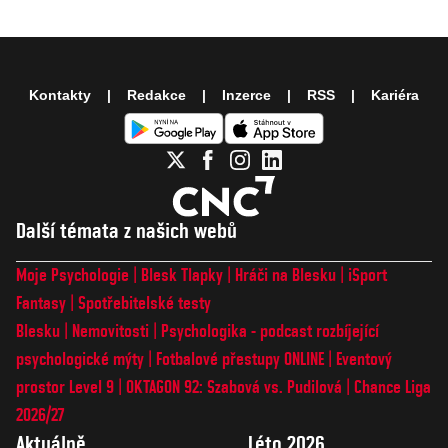
Kontakty
Redakce
Inzerce
RSS
Kariéra
Další témata z našich webů
Moje Psychologie
Blesk Tlapky
Hráči na Blesku
iSport
Fantasy
Spotřebitelské testy
Blesku
Nemovitosti
Psychologika - podcast rozbíjející
psychologické mýty
Fotbalové přestupy ONLINE
Eventový
prostor Level 9
OKTAGON 92: Szabová vs. Pudilová
Chance Liga
2026/27
Aktuálně
Léto 2026