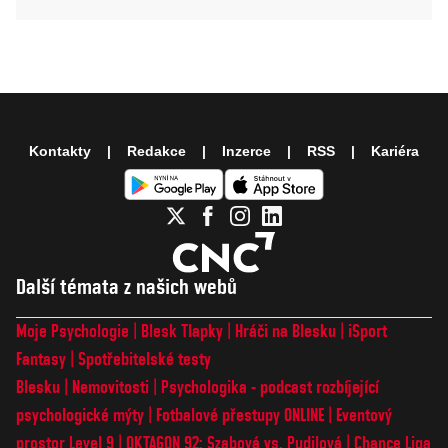
Kontakty
Redakce
Inzerce
RSS
Kariéra
Další témata z našich webů
Moje Psychologie
Blesk Tlapky
Hráči na Blesku
iSport
Fantasy
Spotřebitelské testy
Blesku
Nemovitosti
Psychologika - podcast rozbíjející
psychologické mýty
Fotbalové přestupy ONLINE
Eventový
prostor Level 9
OKTAGON 92: Szabová vs. Pudilová
Chance Liga