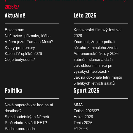
2026/27
Aktuálně
Léto 2026
Epicentrum
Karlovarský filmový festival
Neštovice: příznaky, léčba
2026
V čem jezdí Yamal a Mesii?
Znamení, že jste potkali
Kvízy pro seniory
někoho z minulého života
Kalendář úplňků 2026
Astronomické úkazy 2026:
Co je bodycount?
zatmění slunce a další
Jak obléci miminko při
vysokých teplotách?
Jak na dokonalé letní mojito
6 lehkých letních salátů
Politika
Sport 2026
Nová superdávka: kdo na ní
MMA
dosáhne?
Fotbal 2026/27
Sjezd sudetských Němců
Hokej 2026
Proč vláda zavádí EET?
Tenis 2026
Padni komu padni
F1 2026