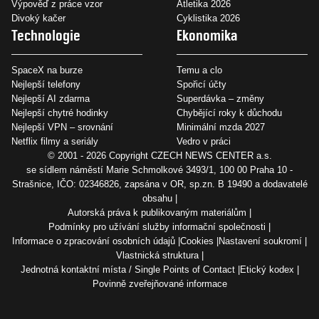
Výpověď z práce vzor
Atletika 2026
Divoký kačer
Cyklistika 2026
Technologie
Ekonomika
SpaceX na burze
Temu a clo
Nejlepší telefony
Spořicí účty
Nejlepší AI zdarma
Superdávka – změny
Nejlepší chytré hodinky
Chybějící roky k důchodu
Nejlepší VPN – srovnání
Minimální mzda 2027
Netflix filmy a seriály
Vedro v práci
© 2001 - 2026 Copyright
CZECH NEWS CENTER a.s.
se sídlem náměstí Marie Schmolkové 3493/1, 100 00 Praha 10 -
Strašnice, IČO: 02346826, zapsána v OR, sp.zn. B 19490 a dodavatelé
obsahu
Autorská práva k publikovaným materiálům
Podmínky pro užívání služby informační společnosti
Informace o zpracování osobních údajů
Cookies
Nastavení soukromí
Vlastnická struktura
Jednotná kontaktní místa / Single Points of Contact
Etický kodex
Povinně zveřejňované informace