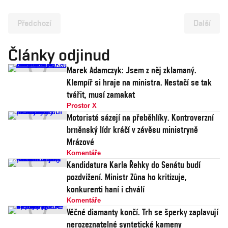
Předchozí
Další
Články odjinud
Marek Adamczyk: Jsem z něj zklamaný.
Klempíř si hraje na ministra. Nestačí se tak
tvářit, musí zamakat
Prostor X
Motoristé sázejí na přeběhlíky. Kontroverzní
brněnský lídr kráčí v závěsu ministryně
Mrázové
Komentáře
Kandidatura Karla Řehky do Senátu budí
pozdvižení. Ministr Zůna ho kritizuje,
konkurenti haní i chválí
Komentáře
Věčné diamanty končí. Trh se šperky zaplavují
nerozeznatelné syntetické kameny