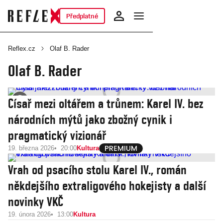
Předplatné
Reflex.cz
Olaf B. Rader
Olaf B. Rader
Císař mezi oltářem a trůnem: Karel IV. bez
národních mýtů jako zbožný cynik i
pragmatický vizionář
19. března 2026
20:00
Kultura
Vrah od psacího stolu Karel IV., román
někdejšího extraligového hokejisty a další
novinky VKČ
19. února 2026
13:00
Kultura