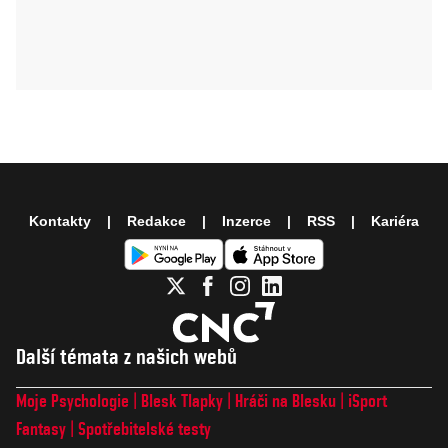
Kontakty
Redakce
Inzerce
RSS
Kariéra
Další témata z našich webů
Moje Psychologie
Blesk Tlapky
Hráči na Blesku
iSport
Fantasy
Spotřebitelské testy