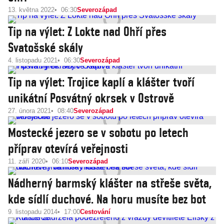
13. května 2022
06:30
Severozápad
Tip na výlet: Z Lokte nad Ohří přes
Svatošské skály
4. listopadu 2021
06:30
Severozápad
Tip na výlet: Trojice kaplí a klášter tvoří
unikátní Posvátný okrsek v Ostrově
27. února 2021
08:40
Severozápad
Mostecké jezero se v sobotu po letech
příprav otevírá veřejnosti
11. září 2020
06:10
Severozápad
Nádherný barmský klášter na střeše světa,
kde sídlí duchové. Na horu musíte bez bot
9. listopadu 2014
17:00
Cestování