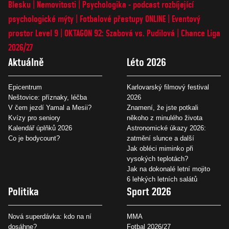
Blesku
Nemovitosti
Psychologika - podcast rozbíjející
psychologické mýty
Fotbalové přestupy ONLINE
Eventový
prostor Level 9
OKTAGON 92: Szabová vs. Pudilová
Chance Liga
2026/27
Aktuálně
Léto 2026
Epicentrum
Karlovarský filmový festival
Neštovice: příznaky, léčba
2026
V čem jezdí Yamal a Mesii?
Znamení, že jste potkali
Kvízy pro seniory
někoho z minulého života
Kalendář úplňků 2026
Astronomické úkazy 2026:
Co je bodycount?
zatmění slunce a další
Jak obléci miminko při
vysokých teplotách?
Jak na dokonalé letní mojito
6 lehkých letních salátů
Politika
Sport 2026
Nová superdávka: kdo na ní
MMA
dosáhne?
Fotbal 2026/27