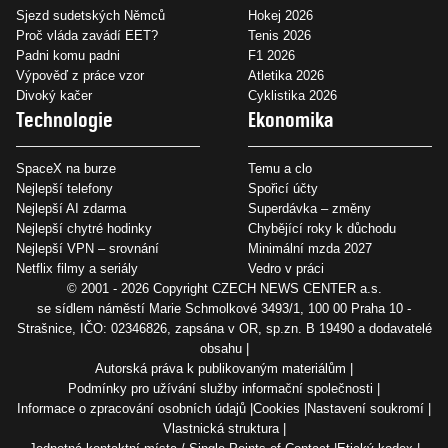
Sjezd sudetských Němců
Hokej 2026
Proč vláda zavádí EET?
Tenis 2026
Padni komu padni
F1 2026
Výpověď z práce vzor
Atletika 2026
Divoký kačer
Cyklistika 2026
Technologie
Ekonomika
SpaceX na burze
Temu a clo
Nejlepší telefony
Spořicí účty
Nejlepší AI zdarma
Superdávka – změny
Nejlepší chytré hodinky
Chybějící roky k důchodu
Nejlepší VPN – srovnání
Minimální mzda 2027
Netflix filmy a seriály
Vedro v práci
© 2001 - 2026 Copyright
CZECH NEWS CENTER a.s.
se sídlem náměstí Marie Schmolkové 3493/1, 100 00 Praha 10 -
Strašnice, IČO: 02346826, zapsána v OR, sp.zn. B 19490 a dodavatelé
obsahu
Autorská práva k publikovaným materiálům
Podmínky pro užívání služby informační společnosti
Informace o zpracování osobních údajů
Cookies
Nastavení soukromí
Vlastnická struktura