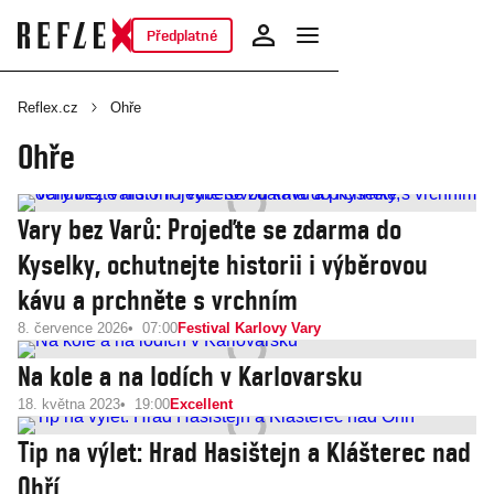
Předplatné
Reflex.cz
Ohře
Ohře
Vary bez Varů: Projeďte se zdarma do
Kyselky, ochutnejte historii i výběrovou
kávu a prchněte s vrchním
8. července 2026
07:00
Festival Karlovy Vary
Na kole a na lodích v Karlovarsku
18. května 2023
19:00
Excellent
Tip na výlet: Hrad Hasištejn a Klášterec nad
Ohří