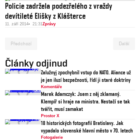
Policie zadržela podezřelého z vraždy
devítileté Elišky z Klášterce
11. září 2014
21:31
Zprávy
Předchozí
Další
Články odjinud
Zalužnyj zpochybnil vstup do NATO. Aliance už
je jen iluzí bezpečnosti, řídí ji staré doktríny
Komentáře
Marek Adamczyk: Jsem z něj zklamaný.
Klempíř si hraje na ministra. Nestačí se tak
tvářit, musí zamakat
Prostor X
18 historických fotografií Bratislavy. Jak
vypadalo slovenské hlavní město v 70. letech
Fotogalerie