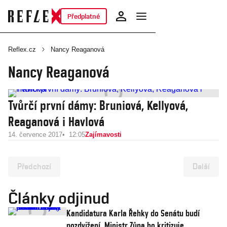
Předplatné
Reflex.cz
Nancy Reaganová
Nancy Reaganová
Tvůrčí první dámy: Bruniová, Kellyová,
Reaganová i Havlová
14. července 2017
12:05
Zajímavosti
Předchozí
Další
Články odjinud
Kandidatura Karla Řehky do Senátu budí
pozdvižení. Ministr Zůna ho kritizuje,