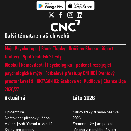
Další témata z našich webů
Moje Psychologie
Blesk Tlapky
Hráči na Blesku
iSport
Fantasy
Spotřebitelské testy
Blesku
Nemovitosti
Psychologika - podcast rozbíjející
psychologické mýty
Fotbalové přestupy ONLINE
Eventový
prostor Level 9
OKTAGON 92: Szabová vs. Pudilová
Chance Liga
2026/27
Aktuálně
Léto 2026
Epicentrum
Karlovarský filmový festival
Neštovice: příznaky, léčba
2026
V čem jezdí Yamal a Mesii?
Znamení, že jste potkali
Kvízy pro seniory
někoho z minulého života