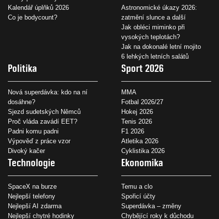
Kalendář úplňků 2026
Astronomické úkazy 2026:
Co je bodycount?
zatmění slunce a další
Jak obléci miminko při
vysokých teplotách?
Jak na dokonalé letní mojito
6 lehkých letních salátů
Politika
Sport 2026
Nová superdávka: kdo na ní
MMA
dosáhne?
Fotbal 2026/27
Sjezd sudetských Němců
Hokej 2026
Proč vláda zavádí EET?
Tenis 2026
Padni komu padni
F1 2026
Výpověď z práce vzor
Atletika 2026
Divoký kačer
Cyklistika 2026
Technologie
Ekonomika
SpaceX na burze
Temu a clo
Nejlepší telefony
Spořicí účty
Nejlepší AI zdarma
Superdávka – změny
Nejlepší chytré hodinky
Chybějící roky k důchodu