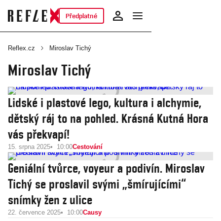
Předplatné
Reflex.cz
Miroslav Tichý
Miroslav Tichý
Lidské i plastové lego, kultura i alchymie,
dětský ráj to na pohled. Krásná Kutná Hora
vás překvapí!
15. srpna 2025
10:00
Cestování
Geniální tvůrce, voyeur a podivín. Miroslav
Tichý se proslavil svými „šmírujícími“
snímky žen z ulice
22. července 2025
10:00
Causy