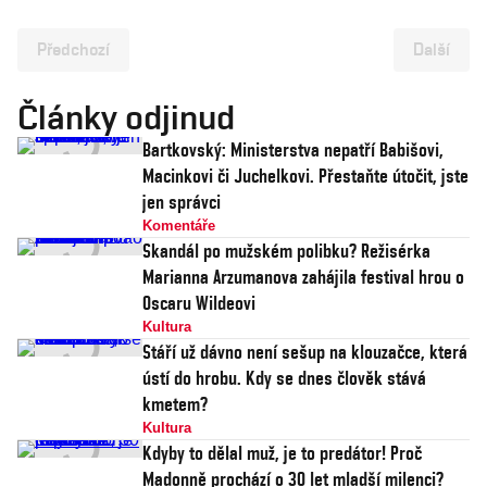
Předchozí
Další
Články odjinud
Bartkovský: Ministerstva nepatří Babišovi,
Macinkovi či Juchelkovi. Přestaňte útočit, jste
jen správci
Komentáře
Skandál po mužském polibku? Režisérka
Marianna Arzumanova zahájila festival hrou o
Oscaru Wildeovi
Kultura
Stáří už dávno není sešup na klouzačce, která
ústí do hrobu. Kdy se dnes člověk stává
kmetem?
Kultura
Kdyby to dělal muž, je to predátor! Proč
Madonně prochází o 30 let mladší milenci?