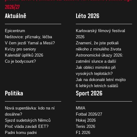
2026/27
Aktuálně
Léto 2026
Epicentrum
Karlovarský filmový festival
Neštovice: příznaky, léčba
2026
V čem jezdí Yamal a Mesii?
Znamení, že jste potkali
Kvízy pro seniory
někoho z minulého života
Kalendář úplňků 2026
Astronomické úkazy 2026:
Co je bodycount?
zatmění slunce a další
Jak obléci miminko při
vysokých teplotách?
Jak na dokonalé letní mojito
6 lehkých letních salátů
Politika
Sport 2026
Nová superdávka: kdo na ní
MMA
dosáhne?
Fotbal 2026/27
Sjezd sudetských Němců
Hokej 2026
Proč vláda zavádí EET?
Tenis 2026
Padni komu padni
F1 2026