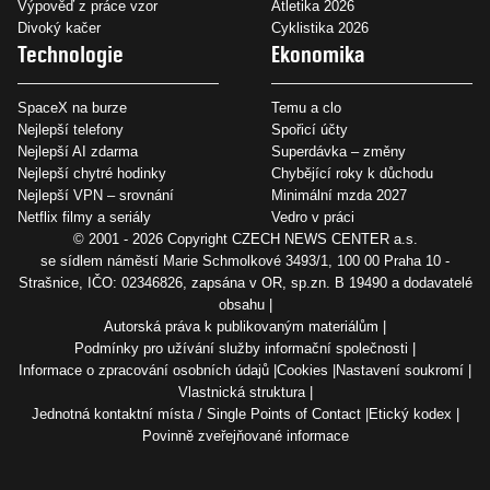
Výpověď z práce vzor
Atletika 2026
Divoký kačer
Cyklistika 2026
Technologie
Ekonomika
SpaceX na burze
Temu a clo
Nejlepší telefony
Spořicí účty
Nejlepší AI zdarma
Superdávka – změny
Nejlepší chytré hodinky
Chybějící roky k důchodu
Nejlepší VPN – srovnání
Minimální mzda 2027
Netflix filmy a seriály
Vedro v práci
© 2001 - 2026 Copyright
CZECH NEWS CENTER a.s.
se sídlem náměstí Marie Schmolkové 3493/1, 100 00 Praha 10 -
Strašnice, IČO: 02346826, zapsána v OR, sp.zn. B 19490 a dodavatelé
obsahu
Autorská práva k publikovaným materiálům
Podmínky pro užívání služby informační společnosti
Informace o zpracování osobních údajů
Cookies
Nastavení soukromí
Vlastnická struktura
Jednotná kontaktní místa / Single Points of Contact
Etický kodex
Povinně zveřejňované informace