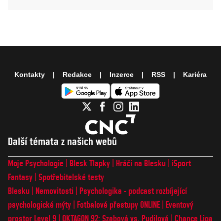
Kontakty
Redakce
Inzerce
RSS
Kariéra
Další témata z našich webů
Moje Psychologie
Blesk Tlapky
Hráči na Blesku
iSport
Fantasy
Spotřebitelské testy
Blesku
Nemovitosti
Psychologika - podcast rozbíjející
psychologické mýty
Fotbalové přestupy ONLINE
Eventový
prostor Level 9
OKTAGON 92: Szabová vs. Pudilová
Chance Liga