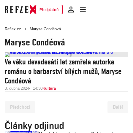
Předplatné
Reflex.cz
Maryse ­Condéová
Maryse ­Condéová
Ve věku devadesáti let zemřela autorka
románu o barbarství bílých mužů, Maryse
Condéová
3. dubna 2024
14:30
Kultura
Předchozí
Další
Články odjinud