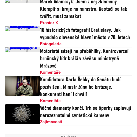
Marek Adamczyk: Jsem z něj zklamaný.
Klempíř si hraje na ministra. Nestačí se tak
tvářit, musí zamakat
Prostor X
18 historických fotografií Bratislavy. Jak
vypadalo slovenské hlavní město v 70. letech
Fotogalerie
Motoristé sázejí na přeběhlíky. Kontroverzní
brněnský lídr kráčí v závěsu ministryně
Mrázové
Komentáře
Kandidatura Karla Řehky do Senátu budí
pozdvižení. Ministr Zůna ho kritizuje,
konkurenti haní i chválí
Komentáře
Věčné diamanty končí. Trh se šperky zaplavují
nerozeznatelné syntetické kameny
Zajímavosti