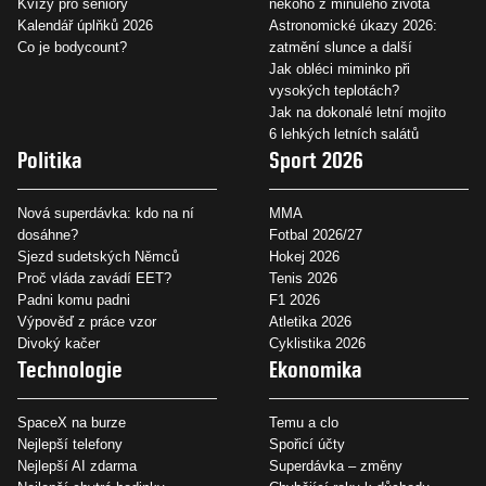
Kvízy pro seniory
někoho z minulého života
Kalendář úplňků 2026
Astronomické úkazy 2026:
Co je bodycount?
zatmění slunce a další
Jak obléci miminko při
vysokých teplotách?
Jak na dokonalé letní mojito
6 lehkých letních salátů
Politika
Sport 2026
Nová superdávka: kdo na ní
MMA
dosáhne?
Fotbal 2026/27
Sjezd sudetských Němců
Hokej 2026
Proč vláda zavádí EET?
Tenis 2026
Padni komu padni
F1 2026
Výpověď z práce vzor
Atletika 2026
Divoký kačer
Cyklistika 2026
Technologie
Ekonomika
SpaceX na burze
Temu a clo
Nejlepší telefony
Spořicí účty
Nejlepší AI zdarma
Superdávka – změny