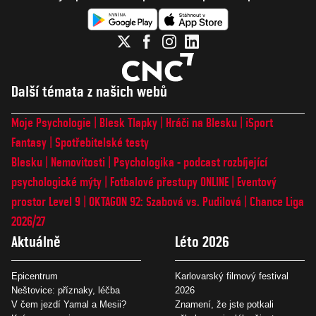
Další témata z našich webů
Moje Psychologie
Blesk Tlapky
Hráči na Blesku
iSport
Fantasy
Spotřebitelské testy
Blesku
Nemovitosti
Psychologika - podcast rozbíjející
psychologické mýty
Fotbalové přestupy ONLINE
Eventový
prostor Level 9
OKTAGON 92: Szabová vs. Pudilová
Chance Liga
2026/27
Aktuálně
Léto 2026
Epicentrum
Karlovarský filmový festival
Neštovice: příznaky, léčba
2026
V čem jezdí Yamal a Mesii?
Znamení, že jste potkali