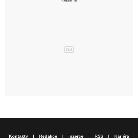
Kontakty
Redakce
Inzerce
RSS
Kariéra