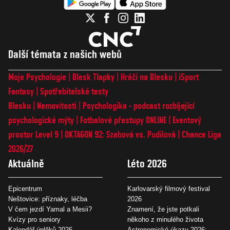
Další témata z našich webů
Moje Psychologie
Blesk Tlapky
Hráči na Blesku
iSport
Fantasy
Spotřebitelské testy
Blesku
Nemovitosti
Psychologika - podcast rozbíjející
psychologické mýty
Fotbalové přestupy ONLINE
Eventový
prostor Level 9
OKTAGON 92: Szabová vs. Pudilová
Chance Liga
2026/27
Aktuálně
Léto 2026
Epicentrum
Karlovarský filmový festival
Neštovice: příznaky, léčba
2026
V čem jezdí Yamal a Mesii?
Znamení, že jste potkali
Kvízy pro seniory
někoho z minulého života
Kalendář úplňků 2026
Astronomické úkazy 2026: