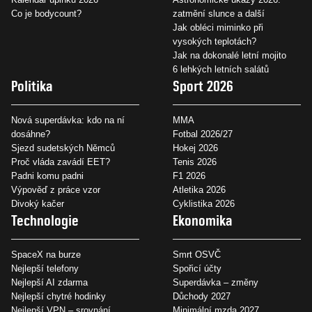
Co je bodycount?
zatmění slunce a další
Jak obléci miminko při
vysokých teplotách?
Jak na dokonalé letní mojito
6 lehkých letních salátů
Politika
Sport 2026
Nová superdávka: kdo na ní
MMA
dosáhne?
Fotbal 2026/27
Sjezd sudetských Němců
Hokej 2026
Proč vláda zavádí EET?
Tenis 2026
Padni komu padni
F1 2026
Výpověď z práce vzor
Atletika 2026
Divoký kačer
Cyklistika 2026
Technologie
Ekonomika
SpaceX na burze
Smrt OSVČ
Nejlepší telefony
Spořicí účty
Nejlepší AI zdarma
Superdávka – změny
Nejlepší chytré hodinky
Důchody 2027
Nejlepší VPN – srovnání
Minimální mzda 2027