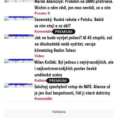
Marek Adamczyk: Problém na DAMU přetrvává.
Všichni o něm vědí, jen moc nevědí, co s ním
Prostor X
Sezemský: Ruská raketa v Polsku. Babiš
za ním stojí a co dál?
Komentáře
Jak se bude vyvíjet počasí? Až 45 stupňů, což
se dlouhodobě nedá vydržet, varuje
klimatolog Radim Tolasz
Video
Milan Knížák: Byl jednou z nejvýraznějších, ale
i nejkontroverznějších postav české
umělecké scény
Kultura
Zalužnyj zpochybnil vstup do NATO. Aliance už
je jen iluzí bezpečnosti, řídí ji staré doktríny
Komentáře