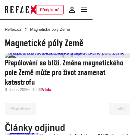
Předplatné
Reflex.cz
Magnetické póly Země
Magnetické póly Země
Přepólování se blíží. Změna magnetického
pole Země může pro život znamenat
katastrofu
9. ledna 2026
19:00
Věda
Předchozí
Další
Články odjinud