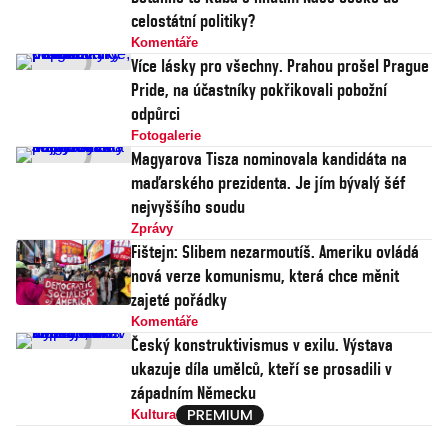
celostátní politiky?
Komentáře
Více lásky pro všechny. Prahou prošel Prague
Pride, na účastníky pokřikovali pobožní
odpůrci
Fotogalerie
Magyarova Tisza nominovala kandidáta na
maďarského prezidenta. Je jím bývalý šéf
nejvyššího soudu
Zprávy
Fištejn: Slibem nezarmoutíš. Ameriku ovládá
nová verze komunismu, která chce měnit
zajeté pořádky
Komentáře
Český konstruktivismus v exilu. Výstava
ukazuje díla umělců, kteří se prosadili v
západním Německu
Kultura