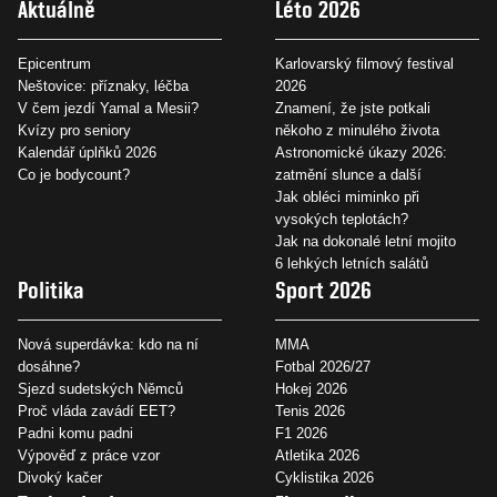
Aktuálně
Léto 2026
Epicentrum
Karlovarský filmový festival
Neštovice: příznaky, léčba
2026
V čem jezdí Yamal a Mesii?
Znamení, že jste potkali
Kvízy pro seniory
někoho z minulého života
Kalendář úplňků 2026
Astronomické úkazy 2026:
Co je bodycount?
zatmění slunce a další
Jak obléci miminko při
vysokých teplotách?
Jak na dokonalé letní mojito
6 lehkých letních salátů
Politika
Sport 2026
Nová superdávka: kdo na ní
MMA
dosáhne?
Fotbal 2026/27
Sjezd sudetských Němců
Hokej 2026
Proč vláda zavádí EET?
Tenis 2026
Padni komu padni
F1 2026
Výpověď z práce vzor
Atletika 2026
Divoký kačer
Cyklistika 2026