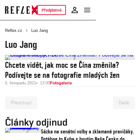
Předplatné
Reflex.cz
Luo Jang
Luo Jang
Chcete vidět, jak moc se Čína změnila?
Podívejte se na fotografie mladých žen
5. listopadu 2021
13:00
Fotogalerie
Předchozí
Další
Články odjinud
Sázka na senátní volby a zklamané pravičáky.
Dotáhne to Kuba s hnutím Naše Česko do