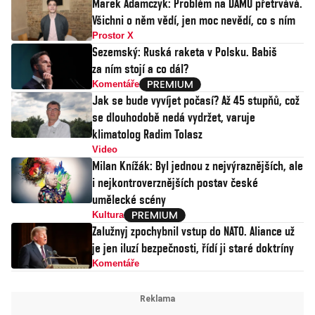
Marek Adamczyk: Problém na DAMU přetrvává.
Všichni o něm vědí, jen moc nevědí, co s ním
Prostor X
Sezemský: Ruská raketa v Polsku. Babiš
za ním stojí a co dál?
Komentáře
Jak se bude vyvíjet počasí? Až 45 stupňů, což
se dlouhodobě nedá vydržet, varuje
klimatolog Radim Tolasz
Video
Milan Knížák: Byl jednou z nejvýraznějších, ale
i nejkontroverznějších postav české
umělecké scény
Kultura
Zalužnyj zpochybnil vstup do NATO. Aliance už
je jen iluzí bezpečnosti, řídí ji staré doktríny
Komentáře