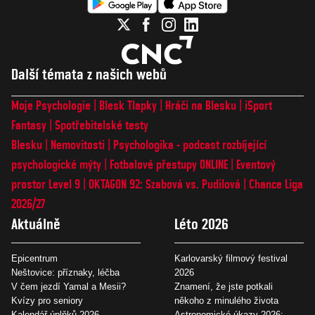
Další témata z našich webů
Moje Psychologie
Blesk Tlapky
Hráči na Blesku
iSport
Fantasy
Spotřebitelské testy
Blesku
Nemovitosti
Psychologika - podcast rozbíjející
psychologické mýty
Fotbalové přestupy ONLINE
Eventový
prostor Level 9
OKTAGON 92: Szabová vs. Pudilová
Chance Liga
2026/27
Aktuálně
Léto 2026
Epicentrum
Karlovarský filmový festival
Neštovice: příznaky, léčba
2026
V čem jezdí Yamal a Mesii?
Znamení, že jste potkali
Kvízy pro seniory
někoho z minulého života
Kalendář úplňků 2026
Astronomické úkazy 2026: