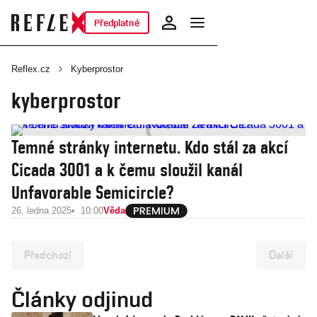
Předplatné
Reflex.cz
Kyberprostor
kyberprostor
Temné stránky internetu. Kdo stál za akcí
Cicada 3001 a k čemu sloužil kanál
Unfavorable Semicircle?
26. ledna 2025
10:00
Věda
Předchozí
Další
Články odjinud