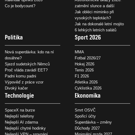
Co je bodycount?
zatmění slunce a další
Jak obléci miminko při
vysokých teplotách?
Jak na dokonalé letní mojito
6 lehkých letních salátů
Politika
Sport 2026
Nová superdávka: kdo na ní
MMA
dosáhne?
Fotbal 2026/27
Sjezd sudetských Němců
Hokej 2026
Proč vláda zavádí EET?
Tenis 2026
Padni komu padni
F1 2026
Výpověď z práce vzor
Atletika 2026
Divoký kačer
Cyklistika 2026
Technologie
Ekonomika
SpaceX na burze
Smrt OSVČ
Nejlepší telefony
Spořicí účty
Nejlepší AI zdarma
Superdávka – změny
Nejlepší chytré hodinky
Důchody 2027
Nejlepší VPN – srovnání
Minimální mzda 2027