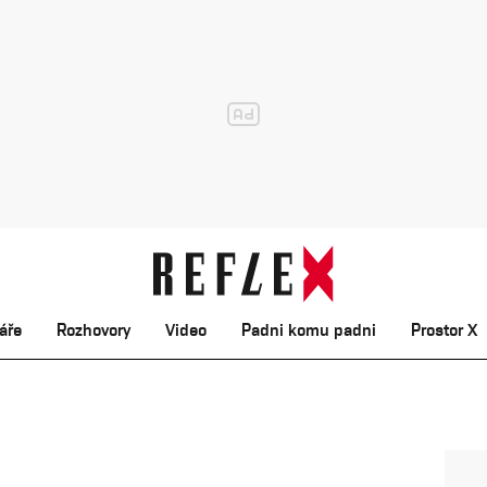
áře
Rozhovory
Video
Padni komu padni
Prostor X