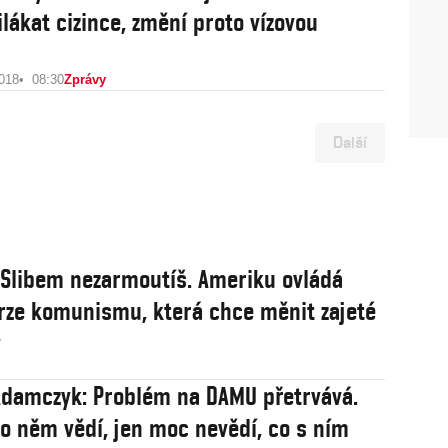
ilákat cizince, změní proto vízovou
2018
08:30
Zprávy
Další
: Slibem nezarmoutíš. Ameriku ovládá
rze komunismu, která chce měnit zajeté
y
damczyk: Problém na DAMU přetrvává.
 o něm vědí, jen moc nevědí, co s ním