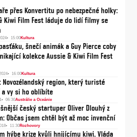
aře přes Konvertitu po nebezpečné holky:
 Kiwi Film Fest láduje do lidí filmy se
m
2024
15:00
Kultura
 pasťáku, šnečí animák a Guy Pierce coby
nikající kolekce Aussie & Kiwi Film Fest
 2024
16:00
Kultura
 Novozélandský region, který turisté
 a vy si ho oblíbíte
1
06:30
Austrálie a Oceánie
šnější český startuper Oliver Dlouhý z
m: Občas jsem chtěl být až moc invenční
2018
11:30
Rozhovory
m hýbe krize kvůli hnijícímu kiwi. Vláda