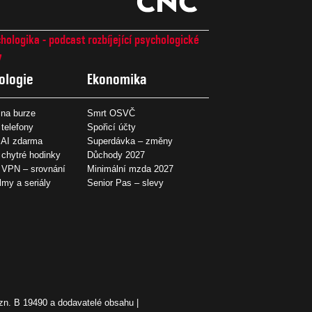
hologika - podcast rozbíjející psychologické
7
ologie
Ekonomika
na burze
Smrt OSVČ
 telefony
Spořicí účty
 AI zdarma
Superdávka – změny
 chytré hodinky
Důchody 2027
í VPN – srovnání
Minimální mzda 2027
ilmy a seriály
Senior Pas – slevy
zn. B 19490 a dodavatelé obsahu