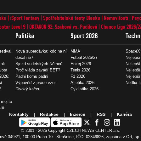
sku
iSport Fantasy
Spotřebitelské testy Blesku
Nemovitosti
Psyc
ostor Level 9
OKTAGON 92: Szabová vs. Pudilová
Chance Liga 2026/2
Politika
Sport 2026
Techn
estival
Nová superdávka: kdo na ní
MMA
SpaceX 
dosáhne?
Fotbal 2026/27
Nejlepší
ali
Sjezd sudetských Němců
Hokej 2026
Nejlepší
vota
Proč vláda zavádí EET?
Tenis 2026
Nejlepší
2026:
Padni komu padni
F1 2026
Nejlepš
ší
Výpověď z práce vzor
Atletika 2026
Netflix f
i
Divoký kačer
Cyklistika 2026
 mojito
átů
Kontakty
Redakce
Inzerce
RSS
Kariéra
© 2001 - 2026 Copyright
CZECH NEWS CENTER a.s.
vé 3493/1, 100 00 Praha 10 - Strašnice, IČO: 02346826, zapsána v OR, sp.