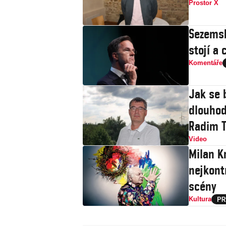
Prostor X
Sezemsk
stojí a 
Komentáře
Jak se 
dlouhod
Radim T
Video
Milan Kn
nejkont
scény
Kultura