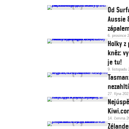
Od Surf
Aussie &
zápale
6. prosince 
Holky z
kněz: vy
je tu!
9. listopadu
Tasman:
nezahltí
27. října 202
Nejúspě
Kiwi.co
14. června 
Zélande