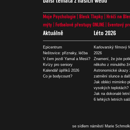
Další témata z našich webů
Moje Psychologie
Blesk Tlapky
Hráči na Ble
mýty
Fotbalové přestupy ONLINE
Eventový pr
Aktuálně
Léto 2026
Epicentrum
Karlovarský filmový f
Neštovice: příznaky, léčba
2026
V čem jezdí Yamal a Mesii?
Znamení, že jste potk
Kvízy pro seniory
někoho z minulého ži
Kalendář úplňků 2026
Astronomické úkazy 
Co je bodycount?
zatmění slunce a dal
Jak obléci miminko př
vysokých teplotách?
Jak na dokonalé letní
6 lehkých letních sal
se sídlem náměstí Marie Schmolko