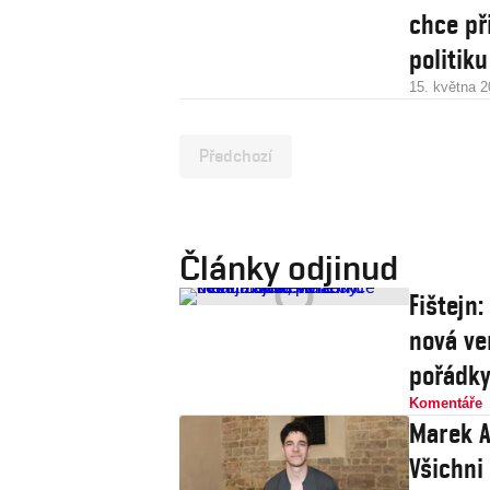
chce př
politiku
15. května 
Předchozí
Články odjinud
Fištejn
nová ve
pořádk
Komentáře
Marek A
Všichni