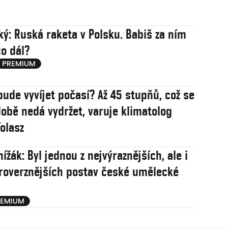
ý: Ruská raketa v Polsku. Babiš za ním
co dál?
bude vyvíjet počasí? Až 45 stupňů, což se
obě nedá vydržet, varuje klimatolog
olasz
ížák: Byl jednou z nejvýraznějších, ale i
roverznějších postav české umělecké