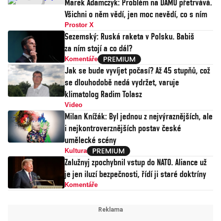
Marek Adamczyk: Problém na DAMU přetrvává.
Všichni o něm vědí, jen moc nevědí, co s ním
Prostor X
Sezemský: Ruská raketa v Polsku. Babiš
za ním stojí a co dál?
Komentáře
Jak se bude vyvíjet počasí? Až 45 stupňů, což
se dlouhodobě nedá vydržet, varuje
klimatolog Radim Tolasz
Video
Milan Knížák: Byl jednou z nejvýraznějších, ale
i nejkontroverznějších postav české
umělecké scény
Kultura
Zalužnyj zpochybnil vstup do NATO. Aliance už
je jen iluzí bezpečnosti, řídí ji staré doktríny
Komentáře