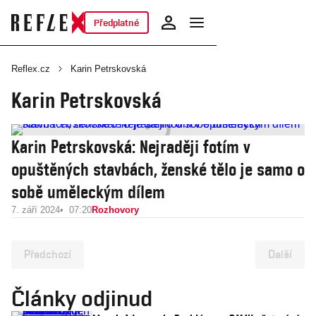
Předplatné
Reflex.cz
Karin Petrskovská
Karin Petrskovská
Karin Petrskovská: Nejraději fotím v
opuštěných stavbách, ženské tělo je samo o
sobě uměleckým dílem
7. září 2024
07:20
Rozhovory
Předchozí
Další
Články odjinud