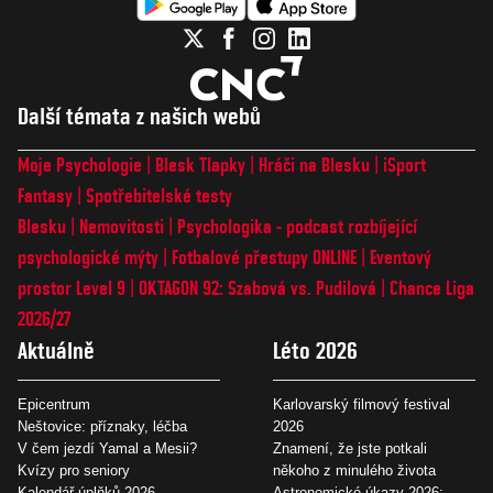
Další témata z našich webů
Moje Psychologie
Blesk Tlapky
Hráči na Blesku
iSport
Fantasy
Spotřebitelské testy
Blesku
Nemovitosti
Psychologika - podcast rozbíjející
psychologické mýty
Fotbalové přestupy ONLINE
Eventový
prostor Level 9
OKTAGON 92: Szabová vs. Pudilová
Chance Liga
2026/27
Aktuálně
Léto 2026
Epicentrum
Karlovarský filmový festival
Neštovice: příznaky, léčba
2026
V čem jezdí Yamal a Mesii?
Znamení, že jste potkali
Kvízy pro seniory
někoho z minulého života
Kalendář úplňků 2026
Astronomické úkazy 2026: