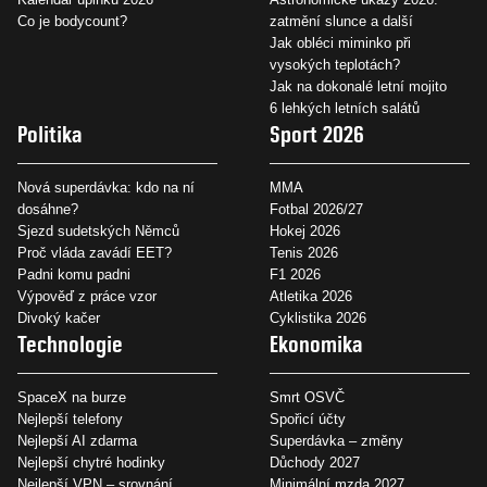
Co je bodycount?
zatmění slunce a další
Jak obléci miminko při
vysokých teplotách?
Jak na dokonalé letní mojito
6 lehkých letních salátů
Politika
Sport 2026
Nová superdávka: kdo na ní
MMA
dosáhne?
Fotbal 2026/27
Sjezd sudetských Němců
Hokej 2026
Proč vláda zavádí EET?
Tenis 2026
Padni komu padni
F1 2026
Výpověď z práce vzor
Atletika 2026
Divoký kačer
Cyklistika 2026
Technologie
Ekonomika
SpaceX na burze
Smrt OSVČ
Nejlepší telefony
Spořicí účty
Nejlepší AI zdarma
Superdávka – změny
Nejlepší chytré hodinky
Důchody 2027
Nejlepší VPN – srovnání
Minimální mzda 2027