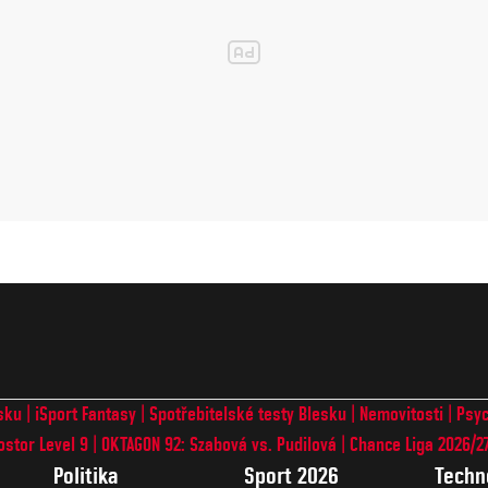
sku
iSport Fantasy
Spotřebitelské testy Blesku
Nemovitosti
Psyc
ostor Level 9
OKTAGON 92: Szabová vs. Pudilová
Chance Liga 2026/2
Politika
Sport 2026
Techn