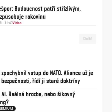
ešpor: Budoucnost patří střízlivým,
 způsobuje rakovinu
7
11:40
Video
Další
j zpochybnil vstup do NATO. Aliance už je
í bezpečnosti, řídí ji staré doktríny
 AI. Reálná hrozba, nebo šikovný
ing?