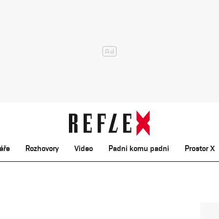
áře
Rozhovory
Video
Padni komu padni
Prostor X