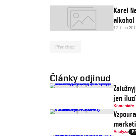
Karel N
alkohol
12. října 201
Předchozí
Články odjinud
Zalužny
jen iluz
Komentáře
Vzpoura
market
Analýza