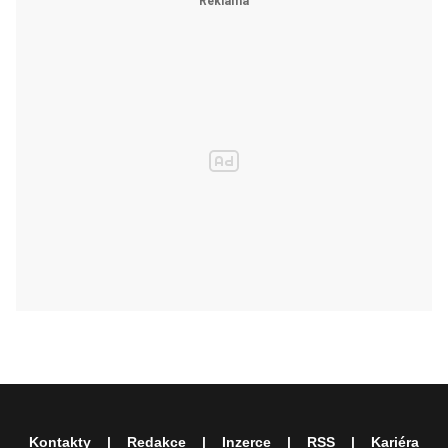
Kontakty
Redakce
Inzerce
RSS
Kariéra