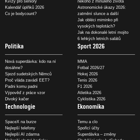
Kvízy pro seniory
někoho z minulého života
Kalendář úplňků 2026
Astronomické úkazy 2026:
Co je bodycount?
zatmění slunce a další
Jak obléci miminko při
vysokých teplotách?
Jak na dokonalé letní mojito
6 lehkých letních salátů
Politika
Sport 2026
Nová superdávka: kdo na ní
MMA
dosáhne?
Fotbal 2026/27
Sjezd sudetských Němců
Hokej 2026
Proč vláda zavádí EET?
Tenis 2026
Padni komu padni
F1 2026
Výpověď z práce vzor
Atletika 2026
Divoký kačer
Cyklistika 2026
Technologie
Ekonomika
SpaceX na burze
Temu a clo
Nejlepší telefony
Spořicí účty
Nejlepší AI zdarma
Superdávka – změny