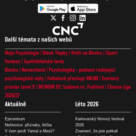
Další témata z našich webů
Moje Psychologie
Blesk Tlapky
Hráči na Blesku
iSport
Fantasy
Spotřebitelské testy
Blesku
Nemovitosti
Psychologika - podcast rozbíjející
psychologické mýty
Fotbalové přestupy ONLINE
Eventový
prostor Level 9
OKTAGON 92: Szabová vs. Pudilová
Chance Liga
2026/27
Aktuálně
Léto 2026
Epicentrum
Karlovarský filmový festival
Neštovice: příznaky, léčba
2026
V čem jezdí Yamal a Mesii?
Znamení, že jste potkali