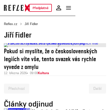
Předplatné
Reflex.cz
Jiří Fidler
Jiří Fidler
Pokud si myslíte, že o československých
legiích víte vše, tento svazek vás rychle
vyvede z omylu
12. března 2026
09:00
Kultura
Předchozí
Další
Články odjinud