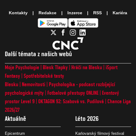
Kontakty
Redakce
Inzerce
RSS
Kariéra
Další témata z našich webů
Moje Psychologie
Blesk Tlapky
Hráči na Blesku
iSport
Fantasy
Spotřebitelské testy
Blesku
Nemovitosti
Psychologika - podcast rozbíjející
psychologické mýty
Fotbalové přestupy ONLINE
Eventový
prostor Level 9
OKTAGON 92: Szabová vs. Pudilová
Chance Liga
2026/27
Aktuálně
Léto 2026
Epicentrum
Karlovarský filmový festival