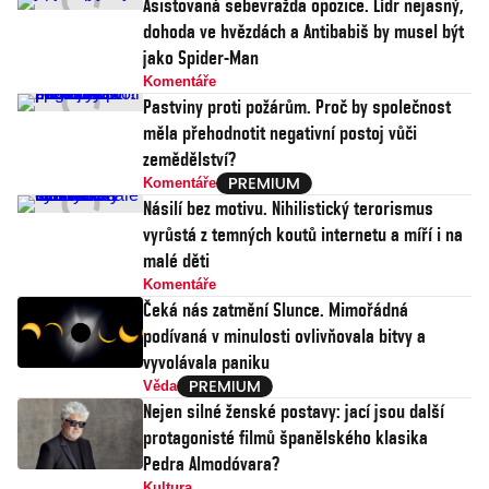
Asistovaná sebevražda opozice. Lídr nejasný,
dohoda ve hvězdách a Antibabiš by musel být
jako Spider-Man
Komentáře
Pastviny proti požárům. Proč by společnost
měla přehodnotit negativní postoj vůči
zemědělství?
Komentáře
Násilí bez motivu. Nihilistický terorismus
vyrůstá z temných koutů internetu a míří i na
malé děti
Komentáře
Čeká nás zatmění Slunce. Mimořádná
podívaná v minulosti ovlivňovala bitvy a
vyvolávala paniku
Věda
Nejen silné ženské postavy: jací jsou další
protagonisté filmů španělského klasika
Pedra Almodóvara?
Kultura