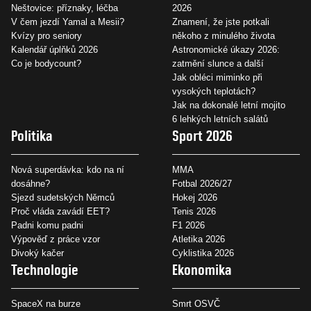
Neštovice: příznaky, léčba
2026
V čem jezdí Yamal a Mesii?
Znamení, že jste potkali
Kvízy pro seniory
někoho z minulého života
Kalendář úplňků 2026
Astronomické úkazy 2026:
Co je bodycount?
zatmění slunce a další
Jak obléci miminko při
vysokých teplotách?
Jak na dokonalé letní mojito
6 lehkých letních salátů
Politika
Sport 2026
Nová superdávka: kdo na ní
MMA
dosáhne?
Fotbal 2026/27
Sjezd sudetských Němců
Hokej 2026
Proč vláda zavádí EET?
Tenis 2026
Padni komu padni
F1 2026
Výpověď z práce vzor
Atletika 2026
Divoký kačer
Cyklistika 2026
Technologie
Ekonomika
SpaceX na burze
Smrt OSVČ