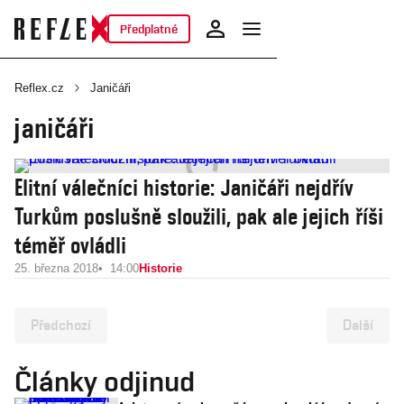
Předplatné
Reflex.cz
Janičáři
janičáři
Elitní válečníci historie: Janičáři nejdřív
Turkům poslušně sloužili, pak ale jejich říši
téměř ovládli
25. března 2018
14:00
Historie
Předchozí
Další
Články odjinud