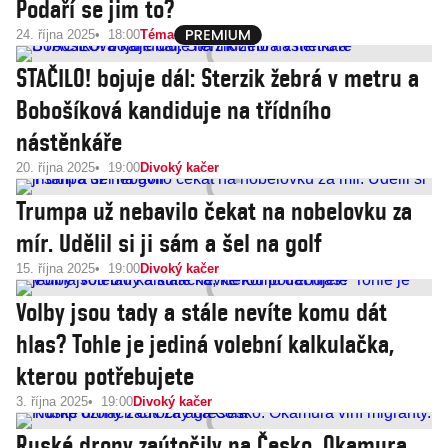
Podaří se jim to?
24. října 2025
18:00
Téma
STAČILO! bojuje dál: Sterzik žebrá v metru a
Bobošíková kandiduje na třídního
nástěnkáře
20. října 2025
19:00
Divoký kačer
Trumpa už nebavilo čekat na nobelovku za
mír. Udělil si ji sám a šel na golf
15. října 2025
19:00
Divoký kačer
Volby jsou tady a stále nevíte komu dát
hlas? Tohle je jediná volební kalkulačka,
kterou potřebujete
3. října 2025
19:00
Divoký kačer
Ruské drony zaútočily na Česko. Okamura