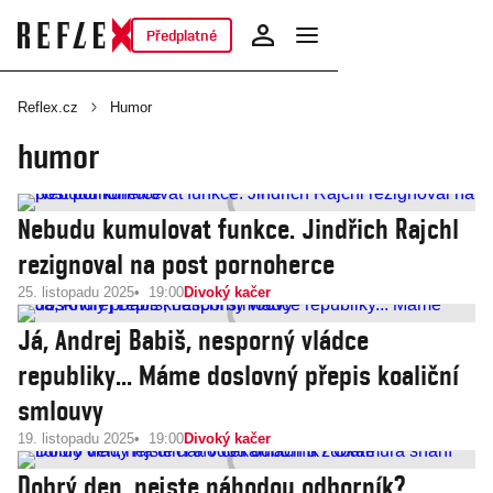
Předplatné
Reflex.cz
Humor
humor
Nebudu kumulovat funkce. Jindřich Rajchl
rezignoval na post pornoherce
25. listopadu 2025
19:00
Divoký kačer
Já, Andrej Babiš, nesporný vládce
republiky... Máme doslovný přepis koaliční
smlouvy
19. listopadu 2025
19:00
Divoký kačer
Dobrý den, nejste náhodou odborník?