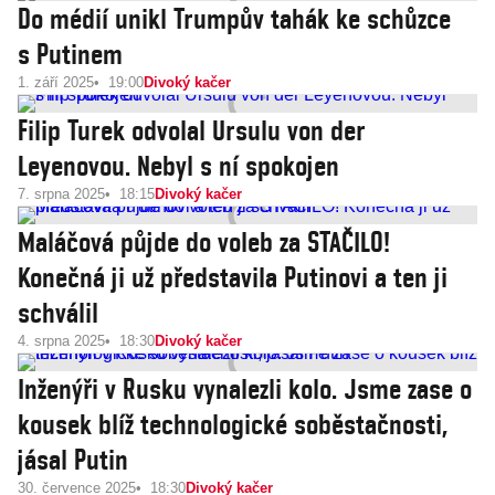
Do médií unikl Trumpův tahák ke schůzce
s Putinem
1. září 2025
19:00
Divoký kačer
Filip Turek odvolal Ursulu von der
Leyenovou. Nebyl s ní spokojen
7. srpna 2025
18:15
Divoký kačer
Maláčová půjde do voleb za STAČILO!
Konečná ji už představila Putinovi a ten ji
schválil
4. srpna 2025
18:30
Divoký kačer
Inženýři v Rusku vynalezli kolo. Jsme zase o
kousek blíž technologické soběstačnosti,
jásal Putin
30. července 2025
18:30
Divoký kačer