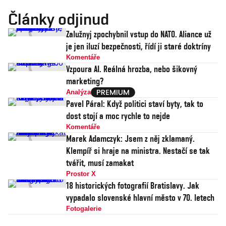
Články odjinud
Zalužnyj zpochybnil vstup do NATO. Aliance už
je jen iluzí bezpečnosti, řídí ji staré doktríny
Komentáře
Vzpoura AI. Reálná hrozba, nebo šikovný
marketing?
Analýza
Pavel Páral: Když politici staví byty, tak to
dost stojí a moc rychle to nejde
Komentáře
Marek Adamczyk: Jsem z něj zklamaný.
Klempíř si hraje na ministra. Nestačí se tak
tvářit, musí zamakat
Prostor X
18 historických fotografií Bratislavy. Jak
vypadalo slovenské hlavní město v 70. letech
Fotogalerie