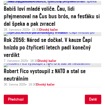
Babiš loví mladé voliče. Čau, lidi
přejmenoval na Čus bus brós, na fesťáku si
dal špeka a pak zvracel
28. července 2025
18:30
Divoký kačer
Rok 2056: Národ se dočkal. V kauze Čapí
hnízdo po čtyřiceti letech padl konečný
verdikt
7. července 2025
18:30
Divoký kačer
Robert Fico vystoupil z NATO a stal se
neutrálním
30. června 2025
18:30
Divoký kačer
Předchozí
Další