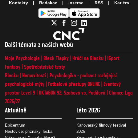
Kontakty
Redakce
Inzerce
RSS
Kariéra
Další témata z našich webů
Moje Psychologie
Blesk Tlapky
Hráči na Blesku
iSport
Fantasy
Spotřebitelské testy
Blesku
Nemovitosti
Psychologika - podcast rozbíjející
psychologické mýty
Fotbalové přestupy ONLINE
Eventový
prostor Level 9
OKTAGON 92: Szabová vs. Pudilová
Chance Liga
2026/27
Aktuálně
Léto 2026
Epicentrum
Karlovarský filmový festival
Neštovice: příznaky, léčba
2026
V čem jezdí Yamal a Mesii?
Znamení, že jste potkali