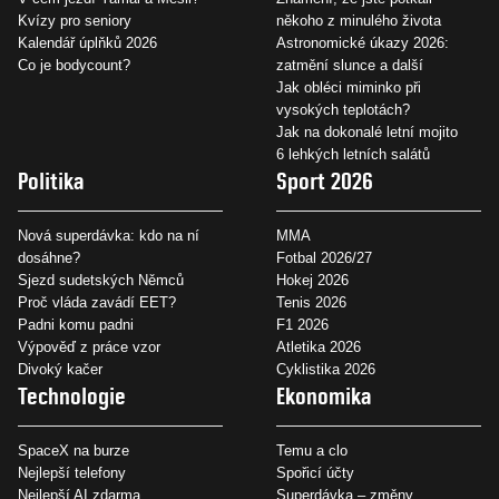
Kvízy pro seniory
někoho z minulého života
Kalendář úplňků 2026
Astronomické úkazy 2026:
Co je bodycount?
zatmění slunce a další
Jak obléci miminko při
vysokých teplotách?
Jak na dokonalé letní mojito
6 lehkých letních salátů
Politika
Sport 2026
Nová superdávka: kdo na ní
MMA
dosáhne?
Fotbal 2026/27
Sjezd sudetských Němců
Hokej 2026
Proč vláda zavádí EET?
Tenis 2026
Padni komu padni
F1 2026
Výpověď z práce vzor
Atletika 2026
Divoký kačer
Cyklistika 2026
Technologie
Ekonomika
SpaceX na burze
Temu a clo
Nejlepší telefony
Spořicí účty
Nejlepší AI zdarma
Superdávka – změny