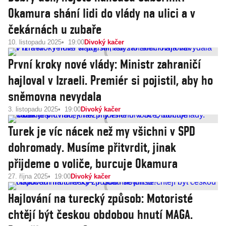
Okamura shání lidi do vlády na ulici a v
čekárnách u zubaře
10. listopadu 2025
19:00
Divoký kačer
První kroky nové vlády: Ministr zahraničí
hajloval v Izraeli. Premiér si pojistil, aby ho
sněmovna nevydala
3. listopadu 2025
19:00
Divoký kačer
Turek je víc nácek než my všichni v SPD
dohromady. Musíme přitvrdit, jinak
přijdeme o voliče, burcuje Okamura
27. října 2025
19:00
Divoký kačer
Hajlování na turecký způsob: Motoristé
chtějí být českou obdobou hnutí MAGA.