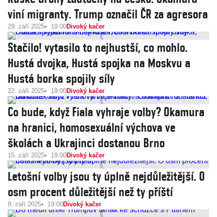
viní migranty. Trump označil ČR za agresora
29. září 2025
19:00
Divoký kačer
Stačilo! vytasilo to nejhustší, co mohlo.
Hustá dvojka, Hustá spojka na Moskvu a
Hustá borka spojily síly
22. září 2025
19:00
Divoký kačer
Co bude, když Fiala vyhraje volby? Okamura
na hranici, homosexuální výchova ve
školách a Ukrajinci dostanou Brno
15. září 2025
19:00
Divoký kačer
Letošní volby jsou ty úplně nejdůležitější. O
osm procent důležitější než ty příští
8. září 2025
19:00
Divoký kačer