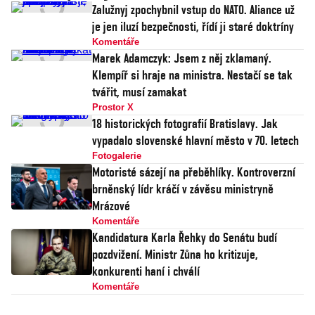
Zalužnyj zpochybnil vstup do NATO. Aliance už
je jen iluzí bezpečnosti, řídí ji staré doktríny
Komentáře
Marek Adamczyk: Jsem z něj zklamaný.
Klempíř si hraje na ministra. Nestačí se tak
tvářit, musí zamakat
Prostor X
18 historických fotografií Bratislavy. Jak
vypadalo slovenské hlavní město v 70. letech
Fotogalerie
Motoristé sázejí na přeběhlíky. Kontroverzní
brněnský lídr kráčí v závěsu ministryně
Mrázové
Komentáře
Kandidatura Karla Řehky do Senátu budí
pozdvižení. Ministr Zůna ho kritizuje,
konkurenti haní i chválí
Komentáře