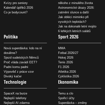
Kvízy pro seniory
někoho z minulého života
Kalendář úplňků 2026
Astronomické úkazy 2026:
Co je bodycount?
zatmění slunce a další
Jak obléci miminko při
vysokých teplotách?
Jak na dokonalé letní mojito
6 lehkých letních salátů
Politika
Sport 2026
Nová superdávka: kdo na ní
MMA
dosáhne?
Fotbal 2026/27
Sjezd sudetských Němců
Hokej 2026
Proč vláda zavádí EET?
Tenis 2026
Padni komu padni
F1 2026
Výpověď z práce vzor
Atletika 2026
Divoký kačer
Cyklistika 2026
Technologie
Ekonomika
SpaceX na burze
Temu a clo
Nejlepší telefony
Spořicí účty
Nejlepší AI zdarma
Superdávka – změny