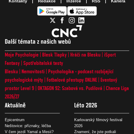
Kontakty
Redakce
Inzerce
RSS
Kariéra
Další témata z našich webů
Moje Psychologie
Blesk Tlapky
Hráči na Blesku
iSport
Fantasy
Spotřebitelské testy
Blesku
Nemovitosti
Psychologika - podcast rozbíjející
psychologické mýty
Fotbalové přestupy ONLINE
Eventový
prostor Level 9
OKTAGON 92: Szabová vs. Pudilová
Chance Liga
2026/27
Aktuálně
Léto 2026
Epicentrum
Karlovarský filmový festival
Neštovice: příznaky, léčba
2026
V čem jezdí Yamal a Mesii?
Znamení, že jste potkali