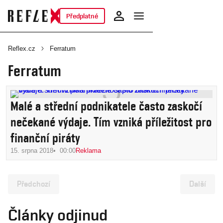
Předplatné
Reflex.cz
Ferratum
Ferratum
Malé a střední podnikatele často zaskočí
nečekané výdaje. Tím vzniká příležitost pro
finanční piráty
15. srpna 2018
00:00
Reklama
Předchozí
Další
Články odjinud