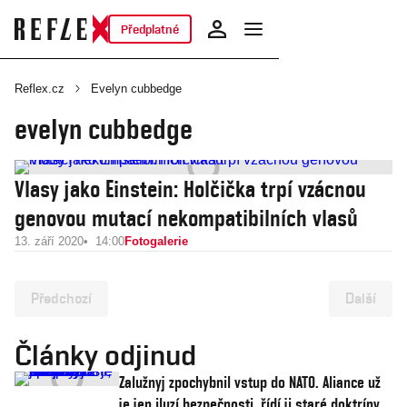
Předplatné
Reflex.cz
Evelyn cubbedge
evelyn cubbedge
Vlasy jako Einstein: Holčička trpí vzácnou
genovou mutací nekompatibilních vlasů
13. září 2020
14:00
Fotogalerie
Předchozí
Další
Články odjinud
Zalužnyj zpochybnil vstup do NATO. Aliance už
je jen iluzí bezpečnosti, řídí ji staré doktríny