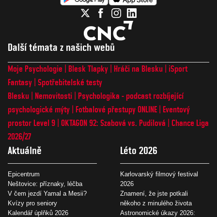
Další témata z našich webů
Moje Psychologie
Blesk Tlapky
Hráči na Blesku
iSport
Fantasy
Spotřebitelské testy
Blesku
Nemovitosti
Psychologika - podcast rozbíjející
psychologické mýty
Fotbalové přestupy ONLINE
Eventový
prostor Level 9
OKTAGON 92: Szabová vs. Pudilová
Chance Liga
2026/27
Aktuálně
Léto 2026
Epicentrum
Karlovarský filmový festival
Neštovice: příznaky, léčba
2026
V čem jezdí Yamal a Mesii?
Znamení, že jste potkali
Kvízy pro seniory
někoho z minulého života
Kalendář úplňků 2026
Astronomické úkazy 2026: