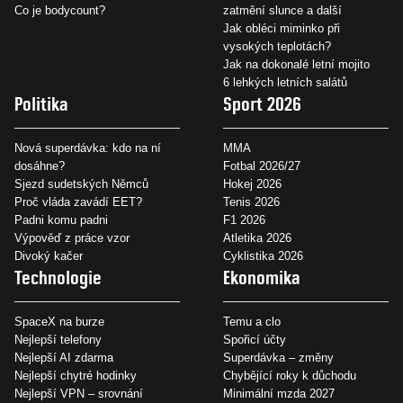
Co je bodycount?
zatmění slunce a další
Jak obléci miminko při
vysokých teplotách?
Jak na dokonalé letní mojito
6 lehkých letních salátů
Politika
Sport 2026
Nová superdávka: kdo na ní
MMA
dosáhne?
Fotbal 2026/27
Sjezd sudetských Němců
Hokej 2026
Proč vláda zavádí EET?
Tenis 2026
Padni komu padni
F1 2026
Výpověď z práce vzor
Atletika 2026
Divoký kačer
Cyklistika 2026
Technologie
Ekonomika
SpaceX na burze
Temu a clo
Nejlepší telefony
Spořicí účty
Nejlepší AI zdarma
Superdávka – změny
Nejlepší chytré hodinky
Chybějící roky k důchodu
Nejlepší VPN – srovnání
Minimální mzda 2027