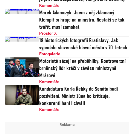
Komentáře
Marek Adamczyk: Jsem z něj zklamaný.
Klempíř si hraje na ministra. Nestačí se tak
tvářit, musí zamakat
Prostor X
18 historických fotografií Bratislavy. Jak
vypadalo slovenské hlavní město v 70. letech
Fotogalerie
Motoristé sázejí na přeběhlíky. Kontroverzní
brněnský lídr kráčí v závěsu ministryně
Mrázové
Komentáře
Kandidatura Karla Řehky do Senátu budí
pozdvižení. Ministr Zůna ho kritizuje,
konkurenti haní i chválí
Komentáře