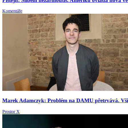
Fištejn: Slibem nezarmoutíš. Ameriku ovládá nová v
Komentáře
Marek Adamczyk: Problém na DAMU přetrvává. Všichn
Prostor X