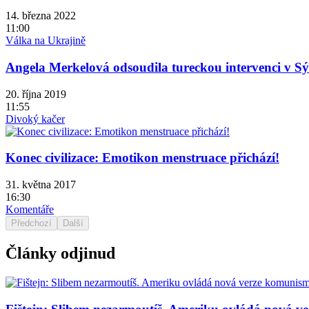
14. března 2022
11:00
Válka na Ukrajině
Angela Merkelová odsoudila tureckou intervenci v Sýr
20. října 2019
11:55
Divoký kačer
Konec civilizace: Emotikon menstruace přichází!
31. května 2017
16:30
Komentáře
Předchozí
Další
Články odjinud