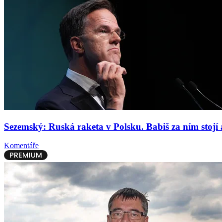
Sezemský: Ruská raketa v Polsku. Babiš za ním stojí 
Komentáře