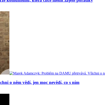
erze komunismu, která chce měnit zajeté pořádky
i o něm vědí, jen moc nevědí, co s ním