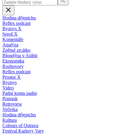
Hodina dějepichu
Reflex podcast
Byznys X
Seroš X
Komentáře
Analýza
Zpětné zrcátko
Blondýna v Arábii
Ekonomika
Rozhovory
Reflex podcast
Prostor X
Byznys
Video
Padni komu padni
Poprask
Retroview
Večerka
Hodina dějepichu
Kultura
Colours of Ostrava
Festival Karlovy Vary