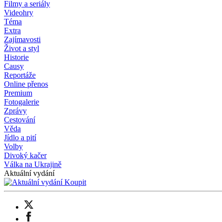
Filmy a seriály
Videohry
Téma
Extra
Zajímavosti
Život a styl
Historie
Causy
Reportáže
Online přenos
Premium
Fotogalerie
Zprávy
Cestování
Věda
Jídlo a pití
Volby
Divoký kačer
Válka na Ukrajině
Aktuální vydání
Koupit