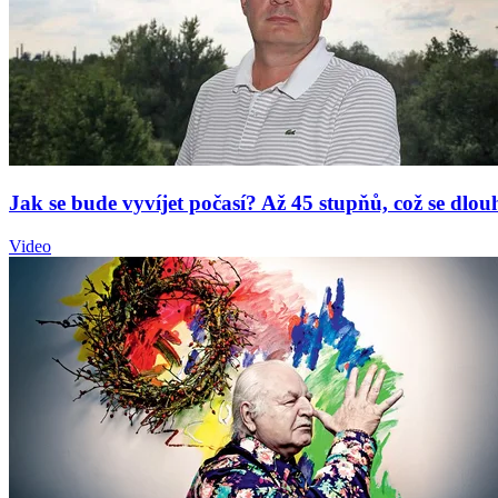
Jak se bude vyvíjet počasí? Až 45 stupňů, což se dlo
Video