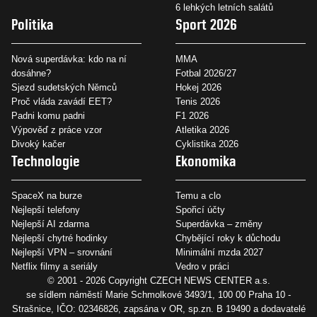
6 lehkých letních salátů
Politika
Sport 2026
Nová superdávka: kdo na ní
MMA
dosáhne?
Fotbal 2026/27
Sjezd sudetských Němců
Hokej 2026
Proč vláda zavádí EET?
Tenis 2026
Padni komu padni
F1 2026
Výpověď z práce vzor
Atletika 2026
Divoký kačer
Cyklistika 2026
Technologie
Ekonomika
SpaceX na burze
Temu a clo
Nejlepší telefony
Spořicí účty
Nejlepší AI zdarma
Superdávka – změny
Nejlepší chytré hodinky
Chybějící roky k důchodu
Nejlepší VPN – srovnání
Minimální mzda 2027
Netflix filmy a seriály
Vedro v práci
© 2001 - 2026 Copyright
CZECH NEWS CENTER a.s.
se sídlem náměstí Marie Schmolkové 3493/1, 100 00 Praha 10 -
Strašnice, IČO: 02346826, zapsána v OR, sp.zn. B 19490 a dodavatelé