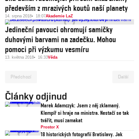
především z mrazivých koutů naší planety
14. srpna 2018
18:07
Akademie LaZ
Jedineční pavouci ohromují samičky
duhovými barvami na zadečku. Mohou
pomoci při výzkumu vesmíru
13. května 2018
16:33
Věda
Předchozí
Další
Články odjinud
Marek Adamczyk: Jsem z něj zklamaný.
Klempíř si hraje na ministra. Nestačí se tak
tvářit, musí zamakat
Prostor X
18 historických fotografií Bratislavy. Jak