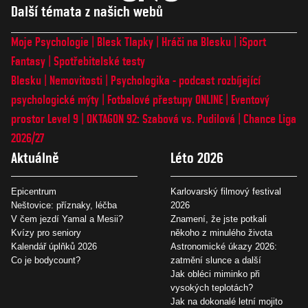
Další témata z našich webů
Moje Psychologie
Blesk Tlapky
Hráči na Blesku
iSport
Fantasy
Spotřebitelské testy
Blesku
Nemovitosti
Psychologika - podcast rozbíjející
psychologické mýty
Fotbalové přestupy ONLINE
Eventový
prostor Level 9
OKTAGON 92: Szabová vs. Pudilová
Chance Liga
2026/27
Aktuálně
Léto 2026
Epicentrum
Karlovarský filmový festival
Neštovice: příznaky, léčba
2026
V čem jezdí Yamal a Mesii?
Znamení, že jste potkali
Kvízy pro seniory
někoho z minulého života
Kalendář úplňků 2026
Astronomické úkazy 2026:
Co je bodycount?
zatmění slunce a další
Jak obléci miminko při
vysokých teplotách?
Jak na dokonalé letní mojito