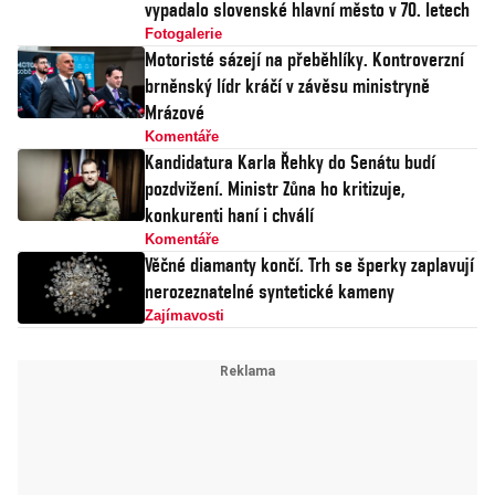
vypadalo slovenské hlavní město v 70. letech
Fotogalerie
Motoristé sázejí na přeběhlíky. Kontroverzní
brněnský lídr kráčí v závěsu ministryně
Mrázové
Komentáře
Kandidatura Karla Řehky do Senátu budí
pozdvižení. Ministr Zůna ho kritizuje,
konkurenti haní i chválí
Komentáře
Věčné diamanty končí. Trh se šperky zaplavují
nerozeznatelné syntetické kameny
Zajímavosti