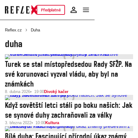
Předplatné
Reflex.cz
Duha
duha
Turek se stal místopředsedou Rady SFŽP. Na
své korunovaci vyzval vládu, aby byl na
známkách
8. dubna 2026
19:00
Divoký kačer
Když sovětští letci stáli po boku našich: Jak
se synové duhy zachraňovali za války
3. března 2022
10:00
Kultura
Bílá duha: Fascinující přírodní úkaz známý