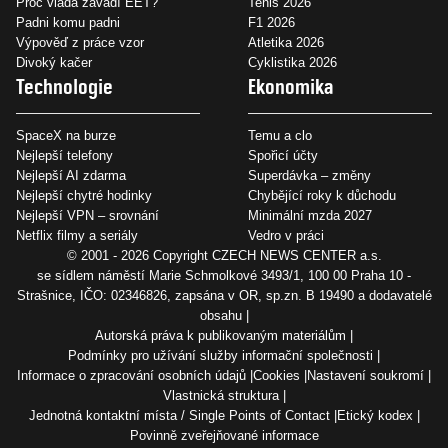
Proč vláda zavádí EET?
Tenis 2026
Padni komu padni
F1 2026
Výpověď z práce vzor
Atletika 2026
Divoký kačer
Cyklistika 2026
Technologie
Ekonomika
SpaceX na burze
Temu a clo
Nejlepší telefony
Spořicí účty
Nejlepší AI zdarma
Superdávka – změny
Nejlepší chytré hodinky
Chybějící roky k důchodu
Nejlepší VPN – srovnání
Minimální mzda 2027
Netflix filmy a seriály
Vedro v práci
© 2001 - 2026 Copyright
CZECH NEWS CENTER a.s.
se sídlem náměstí Marie Schmolkové 3493/1, 100 00 Praha 10 -
Strašnice, IČO: 02346826, zapsána v OR, sp.zn. B 19490 a dodavatelé
obsahu
Autorská práva k publikovaným materiálům
Podmínky pro užívání služby informační společnosti
Informace o zpracování osobních údajů
Cookies
Nastavení soukromí
Vlastnická struktura
Jednotná kontaktní místa / Single Points of Contact
Etický kodex
Povinně zveřejňované informace