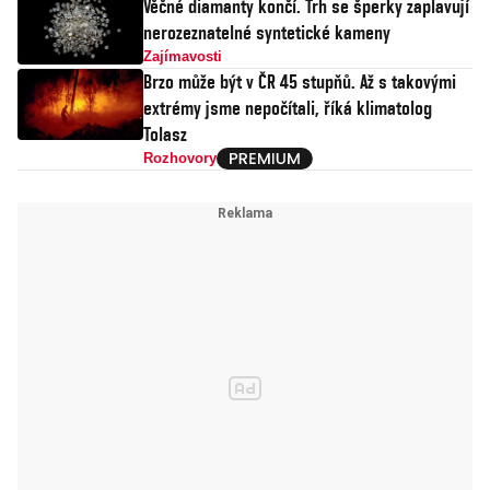
Věčné diamanty končí. Trh se šperky zaplavují
nerozeznatelné syntetické kameny
Zajímavosti
Brzo může být v ČR 45 stupňů. Až s takovými
extrémy jsme nepočítali, říká klimatolog
Tolasz
Rozhovory