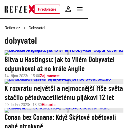
Předplatné
Reflex.cz
Dobyvatel
dobyvatel
Bitva u Hastingsu: jak to Vilém Dobyvatel
odpunkoval až na krále Anglie
14. října 2023
15:00
Zajímavosti
K rozvratu největší a nejmocnější říše světa
stačilo pětadvacetiletému pijákovi 12 let
20. ledna 2023
18:30
Historie
Conan bez Conana: Když Skýtové obětovali
nahé otrokyně