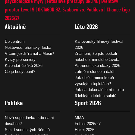
psychologické mýty
Fotbalové přestupy ONLINE
Eventový
prostor Level 9
OKTAGON 92: Szabová vs. Pudilová
Chance Liga
2026/27
Aktuálně
Léto 2026
Epicentrum
Karlovarský filmový festival
Neštovice: příznaky, léčba
2026
V čem jezdí Yamal a Mesii?
Znamení, že jste potkali
Kvízy pro seniory
někoho z minulého života
Kalendář úplňků 2026
Astronomické úkazy 2026:
Co je bodycount?
zatmění slunce a další
Jak obléci miminko při
vysokých teplotách?
Jak na dokonalé letní mojito
6 lehkých letních salátů
Politika
Sport 2026
Nová superdávka: kdo na ní
MMA
dosáhne?
Fotbal 2026/27
Sjezd sudetských Němců
Hokej 2026