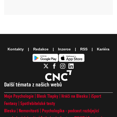
Kontakty
Redakce
Inzerce
RSS
Kariéra
Další témata z našich webů
Moje Psychologie
Blesk Tlapky
Hráči na Blesku
iSport
Fantasy
Spotřebitelské testy
Blesku
Nemovitosti
Psychologika - podcast rozbíjející