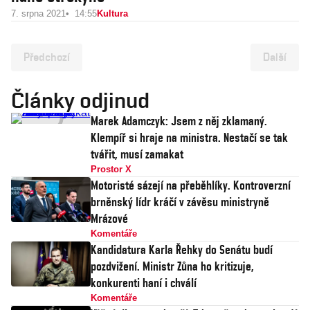
7. srpna 2021
14:55
Kultura
Předchozí
Další
Články odjinud
Marek Adamczyk: Jsem z něj zklamaný.
Klempíř si hraje na ministra. Nestačí se tak
tvářit, musí zamakat
Prostor X
Motoristé sázejí na přeběhlíky. Kontroverzní
brněnský lídr kráčí v závěsu ministryně
Mrázové
Komentáře
Kandidatura Karla Řehky do Senátu budí
pozdvižení. Ministr Zůna ho kritizuje,
konkurenti haní i chválí
Komentáře