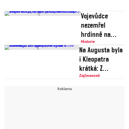
Vojevůdce
nezemřel
hrdinně na
bitevním poli,
Historie
Na Augusta byla
ale potupně v
i Kleopatra
ložnici. Jeho
krátká: Z
smrt
adoptivního
Zajímavosti
předpověděl
syna Caesara se
horoskop
stal první císař
Říše římské