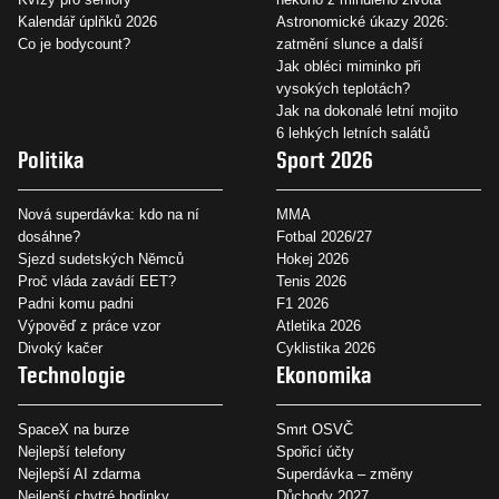
Kalendář úplňků 2026
Astronomické úkazy 2026:
Co je bodycount?
zatmění slunce a další
Jak obléci miminko při
vysokých teplotách?
Jak na dokonalé letní mojito
6 lehkých letních salátů
Politika
Sport 2026
Nová superdávka: kdo na ní
MMA
dosáhne?
Fotbal 2026/27
Sjezd sudetských Němců
Hokej 2026
Proč vláda zavádí EET?
Tenis 2026
Padni komu padni
F1 2026
Výpověď z práce vzor
Atletika 2026
Divoký kačer
Cyklistika 2026
Technologie
Ekonomika
SpaceX na burze
Smrt OSVČ
Nejlepší telefony
Spořicí účty
Nejlepší AI zdarma
Superdávka – změny
Nejlepší chytré hodinky
Důchody 2027