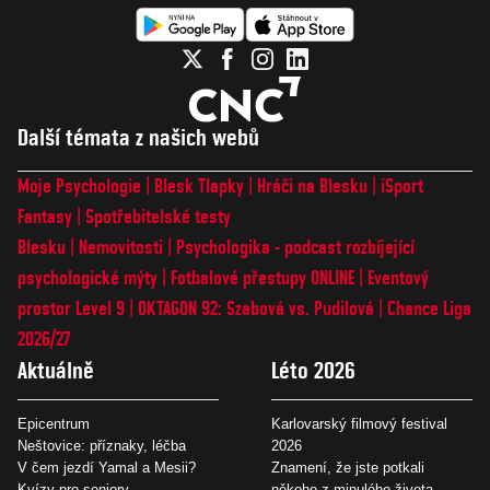
Další témata z našich webů
Moje Psychologie
Blesk Tlapky
Hráči na Blesku
iSport
Fantasy
Spotřebitelské testy
Blesku
Nemovitosti
Psychologika - podcast rozbíjející
psychologické mýty
Fotbalové přestupy ONLINE
Eventový
prostor Level 9
OKTAGON 92: Szabová vs. Pudilová
Chance Liga
2026/27
Aktuálně
Léto 2026
Epicentrum
Karlovarský filmový festival
Neštovice: příznaky, léčba
2026
V čem jezdí Yamal a Mesii?
Znamení, že jste potkali
Kvízy pro seniory
někoho z minulého života