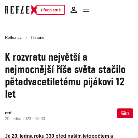
Předplatné
Reflex.cz
Historie
K rozvratu největší a
nejmocnější říše světa stačilo
pětadvacetiletému pijákovi 12
let
red
0
·
20. ledna 2023
18:30
Je 20. ledna roku 330 před naším letopočtem a