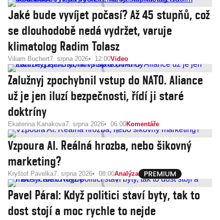
Jaké bude vyvíjet počasí? Až 45 stupňů, což
se dlouhodobě nedá vydržet, varuje
klimatolog Radim Tolasz
Viliam Buchert
7. srpna 2026
12:00
Video
Zalužnyj zpochybnil vstup do NATO. Aliance
už je jen iluzí bezpečnosti, řídí ji staré
doktríny
Ekaterina Kanakova
7. srpna 2026
06:00
Komentáře
Vzpoura AI. Reálná hrozba, nebo šikovný
marketing?
Kryštof Pavelka
7. srpna 2026
08:00
Analýza
Pavel Páral: Když politici staví byty, tak to
dost stojí a moc rychle to nejde