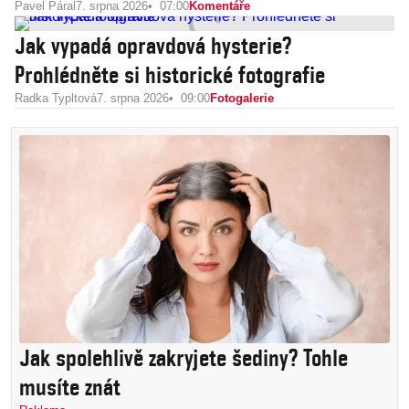
Pavel Páral
7. srpna 2026
07:00
Komentáře
Jak vypadá opravdová hysterie?
Prohlédněte si historické fotografie
Radka Typltová
7. srpna 2026
09:00
Fotogalerie
Jak spolehlivě zakryjete šediny? Tohle
musíte znát