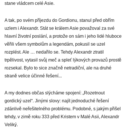
stane vládcem celé Asie.
A tak, po svém příjezdu do Gordionu, stanul před obřím
uzlem i Alexandr. Stát se králem Asie považoval za své
hlavní životní poslání, a protože on sám i jeho lidé hluboce
věřili všem symbolům a legendám, pokusil se uzel
rozplést. Ale … nedařilo se. Tehdy Alexandr ztratil
trpělivost, vytasil svůj meč a spleť lýkových provazů prostě
rozsekal. Bylo to sice značně netradiční, ale na druhé
straně velice účinné řešení...
A my dodnes občas slýcháme spojení: „Rozetnout
gordický uzel“. Jinými slovy: najít jednoduché řešení
zdánlivě neřešitelného problému. Podobné, s jakým přišel
tehdy, v zimě roku 333 před Kristem v Malé Asii, Alexandr
Veliký.