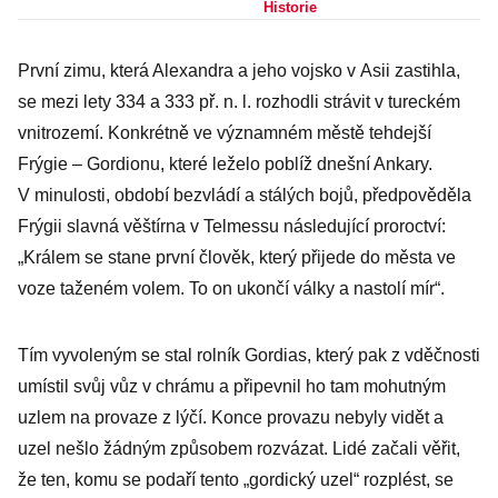
vlastní posádky
Historie
První zimu, která Alexandra a jeho vojsko v Asii zastihla,
se mezi lety 334 a 333 př. n. l. rozhodli strávit v tureckém
vnitrozemí. Konkrétně ve významném městě tehdejší
Frýgie – Gordionu, které leželo poblíž dnešní Ankary.
V minulosti, období bezvládí a stálých bojů, předpověděla
Frýgii slavná věštírna v Telmessu následující proroctví:
„Králem se stane první člověk, který přijede do města ve
voze taženém volem. To on ukončí války a nastolí mír“.
Tím vyvoleným se stal rolník Gordias, který pak z vděčnosti
umístil svůj vůz v chrámu a připevnil ho tam mohutným
uzlem na provaze z lýčí. Konce provazu nebyly vidět a
uzel nešlo žádným způsobem rozvázat. Lidé začali věřit,
že ten, komu se podaří tento „gordický uzel“ rozplést, se