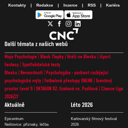
Kontakty
Redakce
Inzerce
RSS
Kariéra
Další témata z našich webů
Moje Psychologie
Blesk Tlapky
Hráči na Blesku
iSport
Fantasy
Spotřebitelské testy
Blesku
Nemovitosti
Psychologika - podcast rozbíjející
psychologické mýty
Fotbalové přestupy ONLINE
Eventový
prostor Level 9
OKTAGON 92: Szabová vs. Pudilová
Chance Liga
2026/27
Aktuálně
Léto 2026
Epicentrum
Karlovarský filmový festival
Neštovice: příznaky, léčba
2026