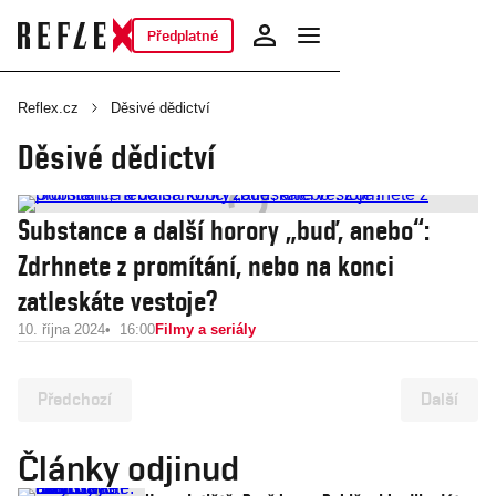
Předplatné
Reflex.cz
Děsivé dědictví
Děsivé dědictví
Substance a další horory „buď, anebo“:
Zdrhnete z promítání, nebo na konci
zatleskáte vestoje?
10. října 2024
16:00
Filmy a seriály
Předchozí
Další
Články odjinud