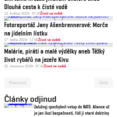
Dlouhá cesta k čisté vodě
13. května 2023
07:20
Život ve světě
Fotoreportáž Jany Ašenbrennerové: Morče
na jídelním lístku
17. ledna 2023
17:00
Život ve světě
Malárie, piráti a malé výdělky aneb Těžký
život rybářů na jezeře Kivu
25. července 2018
07:42
Život ve světě
Předchozí
Další
Články odjinud
Zalužnyj zpochybnil vstup do NATO. Aliance už
je jen iluzí bezpečnosti, řídí ji staré doktríny