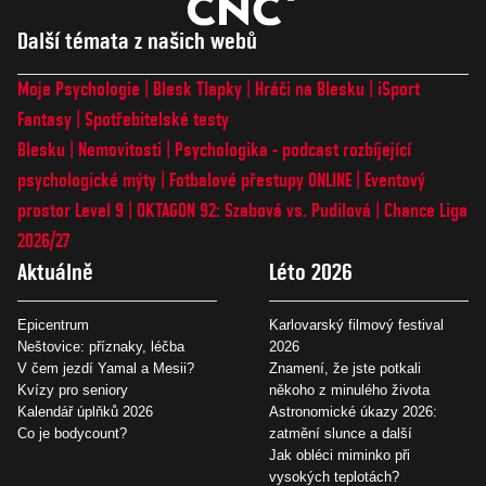
Další témata z našich webů
Moje Psychologie
Blesk Tlapky
Hráči na Blesku
iSport
Fantasy
Spotřebitelské testy
Blesku
Nemovitosti
Psychologika - podcast rozbíjející
psychologické mýty
Fotbalové přestupy ONLINE
Eventový
prostor Level 9
OKTAGON 92: Szabová vs. Pudilová
Chance Liga
2026/27
Aktuálně
Léto 2026
Epicentrum
Karlovarský filmový festival
Neštovice: příznaky, léčba
2026
V čem jezdí Yamal a Mesii?
Znamení, že jste potkali
Kvízy pro seniory
někoho z minulého života
Kalendář úplňků 2026
Astronomické úkazy 2026:
Co je bodycount?
zatmění slunce a další
Jak obléci miminko při
vysokých teplotách?