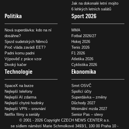
Jak na dokonalé letní mojito
6 lehkých letních salátů
Politika
Sport 2026
Nová superdávka: kdo na ní
MMA
dosáhne?
Fotbal 2026/27
Sjezd sudetských Němců
Hokej 2026
Proč vláda zavádí EET?
Tenis 2026
Padni komu padni
F1 2026
Výpověď z práce vzor
Atletika 2026
Divoký kačer
Cyklistika 2026
Technologie
Ekonomika
SpaceX na burze
Smrt OSVČ
Nejlepší telefony
Spořicí účty
Nejlepší AI zdarma
Superdávka – změny
Nejlepší chytré hodinky
Důchody 2027
Nejlepší VPN – srovnání
Minimální mzda 2027
Netflix filmy a seriály
Senior Pas – slevy
© 2001 - 2026 Copyright
CZECH NEWS CENTER a.s.
se sídlem náměstí Marie Schmolkové 3493/1, 100 00 Praha 10 -