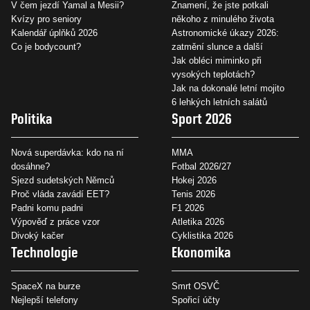
V čem jezdí Yamal a Mesii?
Znamení, že jste potkali
Kvízy pro seniory
někoho z minulého života
Kalendář úplňků 2026
Astronomické úkazy 2026:
Co je bodycount?
zatmění slunce a další
Jak obléci miminko při
vysokých teplotách?
Jak na dokonalé letní mojito
6 lehkých letních salátů
Politika
Sport 2026
Nová superdávka: kdo na ní
MMA
dosáhne?
Fotbal 2026/27
Sjezd sudetských Němců
Hokej 2026
Proč vláda zavádí EET?
Tenis 2026
Padni komu padni
F1 2026
Výpověď z práce vzor
Atletika 2026
Divoký kačer
Cyklistika 2026
Technologie
Ekonomika
SpaceX na burze
Smrt OSVČ
Nejlepší telefony
Spořicí účty