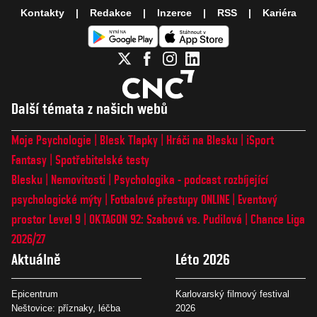
Kontakty
Redakce
Inzerce
RSS
Kariéra
Další témata z našich webů
Moje Psychologie
Blesk Tlapky
Hráči na Blesku
iSport
Fantasy
Spotřebitelské testy
Blesku
Nemovitosti
Psychologika - podcast rozbíjející
psychologické mýty
Fotbalové přestupy ONLINE
Eventový
prostor Level 9
OKTAGON 92: Szabová vs. Pudilová
Chance Liga
2026/27
Aktuálně
Léto 2026
Epicentrum
Karlovarský filmový festival
Neštovice: příznaky, léčba
2026