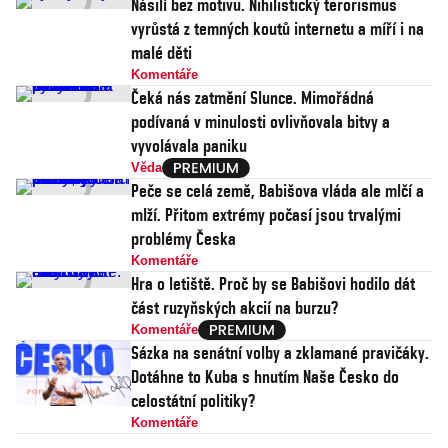
Násilí bez motivu. Nihilistický terorismus
vyrůstá z temných koutů internetu a míří i na
malé děti
Komentáře
Čeká nás zatmění Slunce. Mimořádná
podívaná v minulosti ovlivňovala bitvy a
vyvolávala paniku
Věda
Peče se celá země, Babišova vláda ale mlčí a
mlží. Přitom extrémy počasí jsou trvalými
problémy Česka
Komentáře
Hra o letiště. Proč by se Babišovi hodilo dát
část ruzyňských akcií na burzu?
Komentáře
Sázka na senátní volby a zklamané pravičáky.
Dotáhne to Kuba s hnutím Naše Česko do
celostátní politiky?
Komentáře