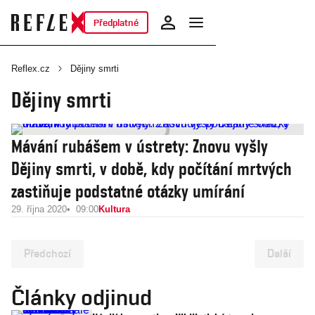
Předplatné
Reflex.cz
Dějiny smrti
Dějiny smrti
Mávání rubášem v ústrety: Znovu vyšly
Dějiny smrti, v době, kdy počítání mrtvých
zastiňuje podstatné otázky umírání
29. října 2020
09:00
Kultura
Předchozí
Další
Články odjinud