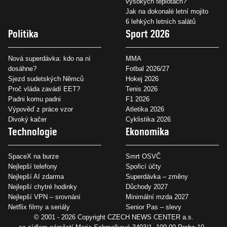
vysokých teplotách?
Jak na dokonalé letní mojito
6 lehkých letních salátů
Politika
Sport 2026
Nová superdávka: kdo na ní
MMA
dosáhne?
Fotbal 2026/27
Sjezd sudetských Němců
Hokej 2026
Proč vláda zavádí EET?
Tenis 2026
Padni komu padni
F1 2026
Výpověď z práce vzor
Atletika 2026
Divoký kačer
Cyklistika 2026
Technologie
Ekonomika
SpaceX na burze
Smrt OSVČ
Nejlepší telefony
Spořicí účty
Nejlepší AI zdarma
Superdávka – změny
Nejlepší chytré hodinky
Důchody 2027
Nejlepší VPN – srovnání
Minimální mzda 2027
Netflix filmy a seriály
Senior Pas – slevy
© 2001 - 2026 Copyright
CZECH NEWS CENTER a.s.