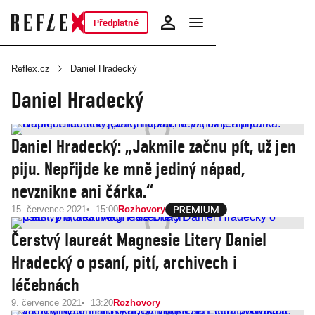
Předplatné
Reflex.cz
Daniel Hradecký
Daniel Hradecký
Daniel Hradecký: „Jakmile začnu pít, už jen
piju. Nepřijde ke mně jediný nápad,
nevznikne ani čárka.“
15. července 2021
15:00
Rozhovory
Čerstvý laureát Magnesie Litery Daniel
Hradecký o psaní, pití, archivech i
léčebnách
9. července 2021
13:20
Rozhovory