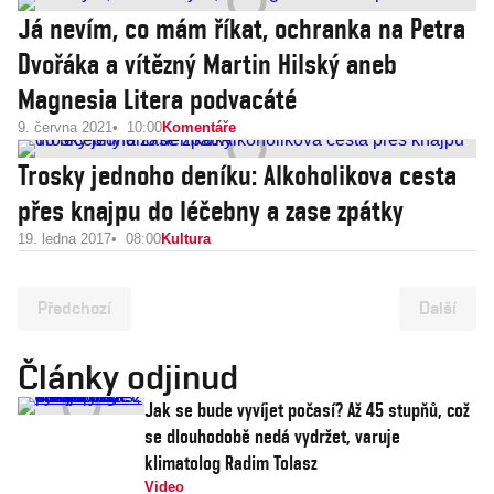
Já nevím, co mám říkat, ochranka na Petra
Dvořáka a vítězný Martin Hilský aneb
Magnesia Litera podvacáté
9. června 2021
10:00
Komentáře
Trosky jednoho deníku: Alkoholikova cesta
přes knajpu do léčebny a zase zpátky
19. ledna 2017
08:00
Kultura
Předchozí
Další
Články odjinud
Jak se bude vyvíjet počasí? Až 45 stupňů, což
se dlouhodobě nedá vydržet, varuje
klimatolog Radim Tolasz
Video