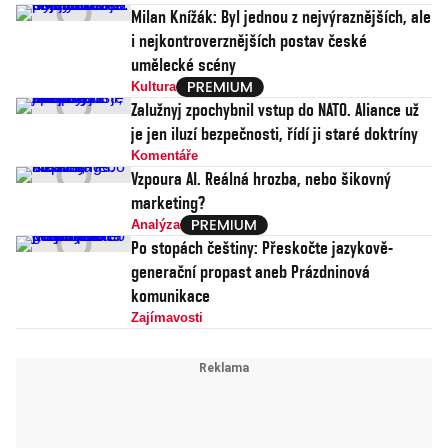
Milan Knížák: Byl jednou z nejvýraznějších, ale
i nejkontroverznějších postav české
umělecké scény
Kultura
Zalužnyj zpochybnil vstup do NATO. Aliance už
je jen iluzí bezpečnosti, řídí ji staré doktríny
Komentáře
Vzpoura AI. Reálná hrozba, nebo šikovný
marketing?
Analýza
Po stopách češtiny: Přeskočte jazykově-
generační propast aneb Prázdninová
komunikace
Zajímavosti