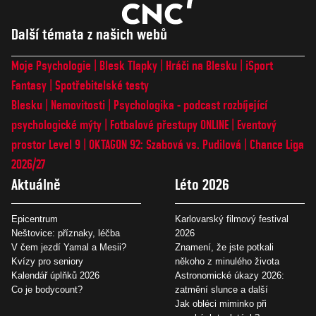
Další témata z našich webů
Moje Psychologie
Blesk Tlapky
Hráči na Blesku
iSport
Fantasy
Spotřebitelské testy
Blesku
Nemovitosti
Psychologika - podcast rozbíjející
psychologické mýty
Fotbalové přestupy ONLINE
Eventový
prostor Level 9
OKTAGON 92: Szabová vs. Pudilová
Chance Liga
2026/27
Aktuálně
Léto 2026
Epicentrum
Karlovarský filmový festival
Neštovice: příznaky, léčba
2026
V čem jezdí Yamal a Mesii?
Znamení, že jste potkali
Kvízy pro seniory
někoho z minulého života
Kalendář úplňků 2026
Astronomické úkazy 2026:
Co je bodycount?
zatmění slunce a další
Jak obléci miminko při