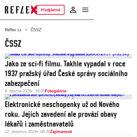
Předplatné
Reflex.cz
ČSSZ
ČSSZ
Jako ze sci-fi filmu. Takhle vypadal v roce
1937 pražský úřad České správy sociálního
zabezpečení
8. března 2026
19:00
Fotogalerie
Elektronické neschopenky už od Nového
roku. Jejich zavedení ale provází obavy
lékařů i zaměstnavatelů
22. prosince 2019
08:30
Zajímavosti