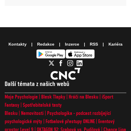
Kontakty
Redakce
Inzerce
RSS
Kariéra
Další témata z našich webů
Moje Psychologie
Blesk Tlapky
Hráči na Blesku
iSport
Fantasy
Spotřebitelské testy
Blesku
Nemovitosti
Psychologika - podcast rozbíjející
psychologické mýty
Fotbalové přestupy ONLINE
Eventový
prostor Level 9
OKTAGON 92: Szabová vs. Pudilová
Chance Liga