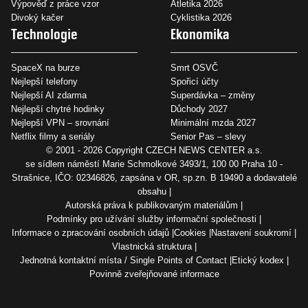
Výpověď z práce vzor
Atletika 2026
Divoký kačer
Cyklistika 2026
Technologie
Ekonomika
SpaceX na burze
Smrt OSVČ
Nejlepší telefony
Spořicí účty
Nejlepší AI zdarma
Superdávka – změny
Nejlepší chytré hodinky
Důchody 2027
Nejlepší VPN – srovnání
Minimální mzda 2027
Netflix filmy a seriály
Senior Pas – slevy
© 2001 - 2026 Copyright
CZECH NEWS CENTER a.s.
se sídlem náměstí Marie Schmolkové 3493/1, 100 00 Praha 10 -
Strašnice, IČO: 02346826, zapsána v OR, sp.zn. B 19490 a dodavatelé
obsahu
Autorská práva k publikovaným materiálům
Podmínky pro užívání služby informační společnosti
Informace o zpracování osobních údajů
Cookies
Nastavení soukromí
Vlastnická struktura
Jednotná kontaktní místa / Single Points of Contact
Etický kodex
Povinně zveřejňované informace