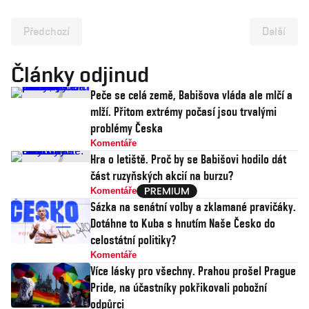
Předchozí
Další
Články odjinud
Peče se celá země, Babišova vláda ale mlčí a
mlží. Přitom extrémy počasí jsou trvalými
problémy Česka
Komentáře
Hra o letiště. Proč by se Babišovi hodilo dát
část ruzyňských akcií na burzu?
Komentáře
Sázka na senátní volby a zklamané pravičáky.
Dotáhne to Kuba s hnutím Naše Česko do
celostátní politiky?
Komentáře
Více lásky pro všechny. Prahou prošel Prague
Pride, na účastníky pokřikovali pobožní
odpůrci