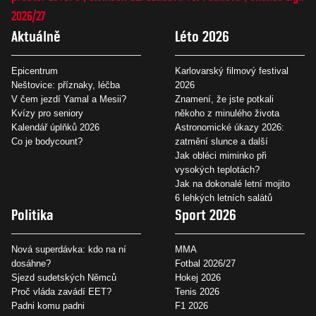
2026/27
Aktuálně
Léto 2026
Epicentrum
Karlovarský filmový festival
Neštovice: příznaky, léčba
2026
V čem jezdí Yamal a Mesii?
Znamení, že jste potkali
Kvízy pro seniory
někoho z minulého života
Kalendář úplňků 2026
Astronomické úkazy 2026:
Co je bodycount?
zatmění slunce a další
Jak obléci miminko při
vysokých teplotách?
Jak na dokonalé letní mojito
6 lehkých letních salátů
Politika
Sport 2026
Nová superdávka: kdo na ní
MMA
dosáhne?
Fotbal 2026/27
Sjezd sudetských Němců
Hokej 2026
Proč vláda zavádí EET?
Tenis 2026
Padni komu padni
F1 2026