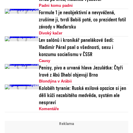
Padni komu padni
Formule 1 je neobjektivní a nevyvážená,
zrušíme ji, tvrdí Babiš poté, co prezident fotil
závody v Maďarsku
Divoký kačer
Lev salónů i kronikář panelákové šedi:
Vladimír Páral psal o všednosti, sexu i
konzumu socialismu v ČSSR
Causy
Penisy, pivo a urvaná hlava Jezulátka: Čtyři
Irové z Abú Dhabí objevují Brno
Blondýna v Arábii
Koloběh tyranie: Ruská exilová opozice si jen
dělí kůži nezabitého medvěda, systém ale
nespraví
Komentáře