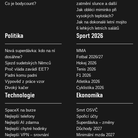
Co je bodycount?
zatmění slunce a další
Jak obléci miminko při
vysokých teplotách?
Jak na dokonalé letní mojito
6 lehkých letních salátů
Politika
Sport 2026
Nová superdávka: kdo na ní
MMA
dosáhne?
Fotbal 2026/27
Sjezd sudetských Němců
Hokej 2026
Proč vláda zavádí EET?
Tenis 2026
Padni komu padni
F1 2026
Výpověď z práce vzor
Atletika 2026
Divoký kačer
Cyklistika 2026
Technologie
Ekonomika
SpaceX na burze
Smrt OSVČ
Nejlepší telefony
Spořicí účty
Nejlepší AI zdarma
Superdávka – změny
Nejlepší chytré hodinky
Důchody 2027
Nejlepší VPN – srovnání
Minimální mzda 2027