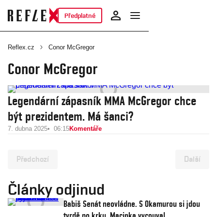
Předplatné
Reflex.cz
Conor McGregor
Conor McGregor
Legendární zápasník MMA McGregor chce
být prezidentem. Má šanci?
7. dubna 2025
06:15
Komentáře
Předchozí
Další
Články odjinud
Babiš Senát neovládne. S Okamurou si jdou
tvrdě po krku, Macinka vycouval