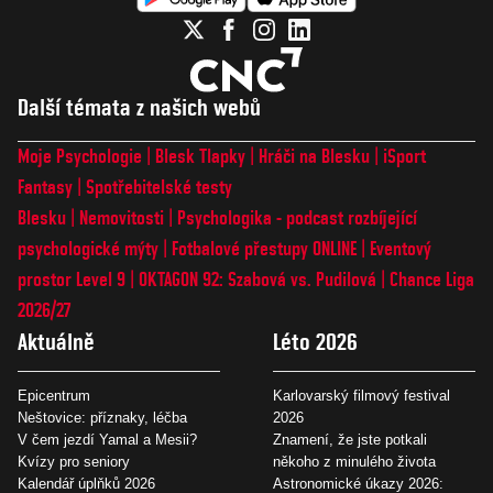
Další témata z našich webů
Moje Psychologie
Blesk Tlapky
Hráči na Blesku
iSport
Fantasy
Spotřebitelské testy
Blesku
Nemovitosti
Psychologika - podcast rozbíjející
psychologické mýty
Fotbalové přestupy ONLINE
Eventový
prostor Level 9
OKTAGON 92: Szabová vs. Pudilová
Chance Liga
2026/27
Aktuálně
Léto 2026
Epicentrum
Karlovarský filmový festival
Neštovice: příznaky, léčba
2026
V čem jezdí Yamal a Mesii?
Znamení, že jste potkali
Kvízy pro seniory
někoho z minulého života
Kalendář úplňků 2026
Astronomické úkazy 2026: