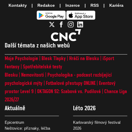
Kontakty
Redakce
Inzerce
RSS
Kariéra
Další témata z našich webů
Moje Psychologie
Blesk Tlapky
Hráči na Blesku
iSport
Fantasy
Spotřebitelské testy
Blesku
Nemovitosti
Psychologika - podcast rozbíjející
psychologické mýty
Fotbalové přestupy ONLINE
Eventový
prostor Level 9
OKTAGON 92: Szabová vs. Pudilová
Chance Liga
2026/27
Aktuálně
Léto 2026
Epicentrum
Karlovarský filmový festival
Neštovice: příznaky, léčba
2026