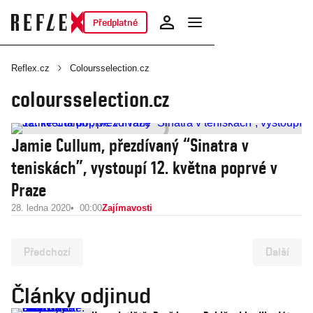
Předplatné
Reflex.cz
Coloursselection.cz
coloursselection.cz
Jamie Cullum, přezdívaný “Sinatra v
teniskách”, vystoupí 12. května poprvé v
Praze
28. ledna 2020
00:00
Zajímavosti
Předchozí
Další
Články odjinud