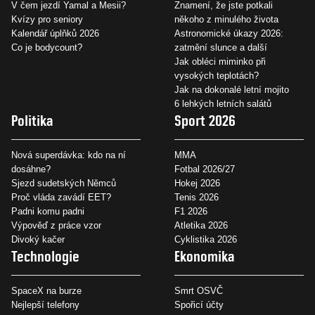
V čem jezdí Yamal a Mesii?
Znamení, že jste potkali
Kvízy pro seniory
někoho z minulého života
Kalendář úplňků 2026
Astronomické úkazy 2026:
Co je bodycount?
zatmění slunce a další
Jak obléci miminko při
vysokých teplotách?
Jak na dokonalé letní mojito
6 lehkých letních salátů
Politika
Sport 2026
Nová superdávka: kdo na ní
MMA
dosáhne?
Fotbal 2026/27
Sjezd sudetských Němců
Hokej 2026
Proč vláda zavádí EET?
Tenis 2026
Padni komu padni
F1 2026
Výpověď z práce vzor
Atletika 2026
Divoký kačer
Cyklistika 2026
Technologie
Ekonomika
SpaceX na burze
Smrt OSVČ
Nejlepší telefony
Spořicí účty