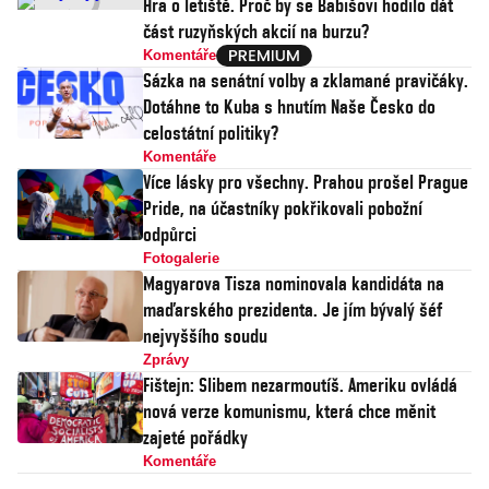
Hra o letiště. Proč by se Babišovi hodilo dát
část ruzyňských akcií na burzu?
Komentáře
Sázka na senátní volby a zklamané pravičáky.
Dotáhne to Kuba s hnutím Naše Česko do
celostátní politiky?
Komentáře
Více lásky pro všechny. Prahou prošel Prague
Pride, na účastníky pokřikovali pobožní
odpůrci
Fotogalerie
Magyarova Tisza nominovala kandidáta na
maďarského prezidenta. Je jím bývalý šéf
nejvyššího soudu
Zprávy
Fištejn: Slibem nezarmoutíš. Ameriku ovládá
nová verze komunismu, která chce měnit
zajeté pořádky
Komentáře