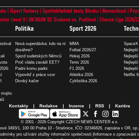
sku
iSport Fantasy
Spotřebitelské testy Blesku
Nemovitosti
Psyc
ostor Level 9
OKTAGON 92: Szabová vs. Pudilová
Chance Liga 2026/2
Politika
Sport 2026
Techn
estival
Nová superdávka: kdo na ní
MMA
SpaceX 
dosáhne?
Fotbal 2026/27
Nejlepší
ali
Sjezd sudetských Němců
Hokej 2026
Nejlepší
vota
Proč vláda zavádí EET?
Tenis 2026
Nejlepší
2026:
Padni komu padni
F1 2026
Nejlepš
ší
Výpověď z práce vzor
Atletika 2026
Netflix f
i
Divoký kačer
Cyklistika 2026
 mojito
átů
Kontakty
Redakce
Inzerce
RSS
Kariéra
© 2001 - 2026 Copyright
CZECH NEWS CENTER a.s.
vé 3493/1, 100 00 Praha 10 - Strašnice, IČO: 02346826, zapsána v OR, sp.
odmínky pro užívání služby informační společnosti
Informace o zpracování 