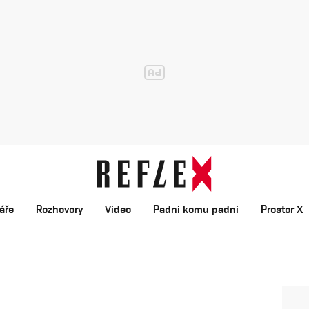
áře
Rozhovory
Video
Padni komu padni
Prostor X