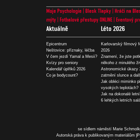
Moje Psychologie
Blesk Tlapky
Hráči na Ble
mýty
Fotbalové přestupy ONLINE
Eventový pr
Aktuálně
Léto 2026
Epicentrum
Karlovarský filmový f
Neštovice: příznaky, léčba
2026
V čem jezdí Yamal a Mesii?
Znamení, že jste potk
Kvízy pro seniory
někoho z minulého ži
Kalendář úplňků 2026
Astronomické úkazy 
Co je bodycount?
zatmění slunce a dal
Jak obléci miminko př
vysokých teplotách?
Jak na dokonalé letní
6 lehkých letních sal
se sídlem náměstí Marie Schmolko
Autorská práva k publikovaným materiálům
P