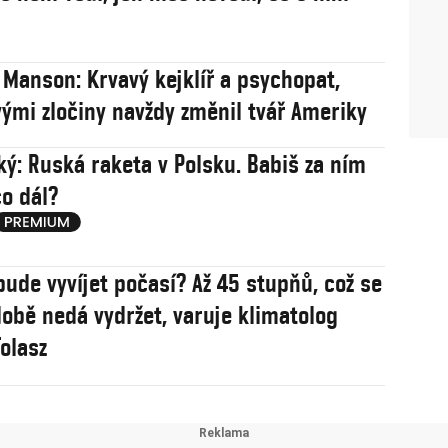
 Manson: Krvavý kejklíř a psychopat,
vými zločiny navždy změnil tvář Ameriky
ý: Ruská raketa v Polsku. Babiš za ním
co dál?
bude vyvíjet počasí? Až 45 stupňů, což se
obě nedá vydržet, varuje klimatolog
olasz