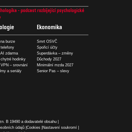
hologika - podcast rozbíjející psychologické
7
ologie
Ekonomika
na burze
Smrt OSVČ
 telefony
Spořicí účty
 AI zdarma
Superdávka – změny
 chytré hodinky
Důchody 2027
í VPN – srovnání
Minimální mzda 2027
ilmy a seriály
Senior Pas – slevy
zn. B 19490 a dodavatelé obsahu
osobních údajů
Cookies
Nastavení soukromí