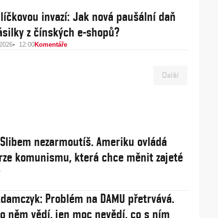
alíčkovou invazí: Jak nová paušální daň
zásilky z čínských e-shopů?
 2026
12:00
Komentáře
Další
: Slibem nezarmoutíš. Ameriku ovládá
rze komunismu, která chce měnit zajeté
y
damczyk: Problém na DAMU přetrvává.
 o něm vědí, jen moc nevědí, co s ním