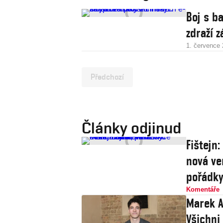
Boj s b
zdraží 
1. července
Předchozí
Články odjinud
Fištejn
nová ve
pořádk
Komentáře
Marek A
Všichni