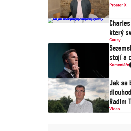
Prostor X
Charles
který s
Causy
Sezemsk
stojí a 
Komentáře
Jak se 
dlouhod
Radim T
Video