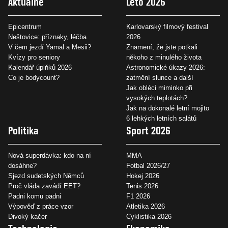
Aktuálně
Léto 2026
Epicentrum
Karlovarský filmový festival
Neštovice: příznaky, léčba
2026
V čem jezdí Yamal a Mesii?
Znamení, že jste potkali
Kvízy pro seniory
někoho z minulého života
Kalendář úplňků 2026
Astronomické úkazy 2026:
Co je bodycount?
zatmění slunce a další
Jak obléci miminko při
vysokých teplotách?
Jak na dokonalé letní mojito
6 lehkých letních salátů
Politika
Sport 2026
Nová superdávka: kdo na ní
MMA
dosáhne?
Fotbal 2026/27
Sjezd sudetských Němců
Hokej 2026
Proč vláda zavádí EET?
Tenis 2026
Padni komu padni
F1 2026
Výpověď z práce vzor
Atletika 2026
Divoký kačer
Cyklistika 2026