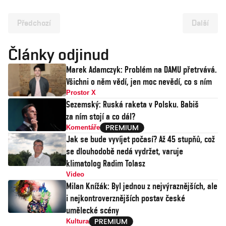
Předchozí
Další
Články odjinud
Marek Adamczyk: Problém na DAMU přetrvává.
Všichni o něm vědí, jen moc nevědí, co s ním
Prostor X
Sezemský: Ruská raketa v Polsku. Babiš
za ním stojí a co dál?
Komentáře
Jak se bude vyvíjet počasí? Až 45 stupňů, což
se dlouhodobě nedá vydržet, varuje
klimatolog Radim Tolasz
Video
Milan Knížák: Byl jednou z nejvýraznějších, ale
i nejkontroverznějších postav české
umělecké scény
Kultura