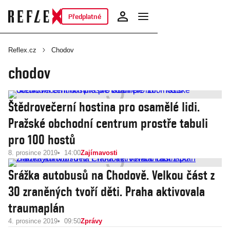
Předplatné
Reflex.cz
Chodov
chodov
Štědrovečerní hostina pro osamělé lidi.
Pražské obchodní centrum prostře tabuli
pro 100 hostů
8. prosince 2019
14:00
Zajímavosti
Srážka autobusů na Chodově. Velkou část z
30 zraněných tvoří děti. Praha aktivovala
traumaplán
4. prosince 2019
09:50
Zprávy