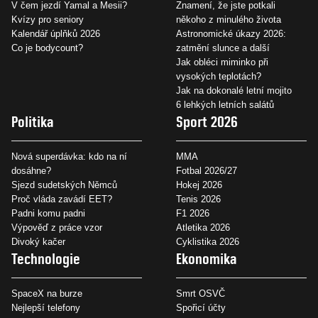
V čem jezdí Yamal a Mesii?
Znamení, že jste potkali
Kvízy pro seniory
někoho z minulého života
Kalendář úplňků 2026
Astronomické úkazy 2026:
Co je bodycount?
zatmění slunce a další
Jak obléci miminko při
vysokých teplotách?
Jak na dokonalé letní mojito
6 lehkých letních salátů
Politika
Sport 2026
Nová superdávka: kdo na ní
MMA
dosáhne?
Fotbal 2026/27
Sjezd sudetských Němců
Hokej 2026
Proč vláda zavádí EET?
Tenis 2026
Padni komu padni
F1 2026
Výpověď z práce vzor
Atletika 2026
Divoký kačer
Cyklistika 2026
Technologie
Ekonomika
SpaceX na burze
Smrt OSVČ
Nejlepší telefony
Spořicí účty