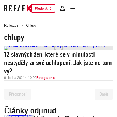
Předplatné
Reflex.cz
Chlupy
chlupy
12 slavných žen, které se v minulosti
nestyděly za své ochlupení. Jak jste na tom
vy?
9. ledna 2021
10:00
Fotogalerie
Předchozí
Další
Články odjinud