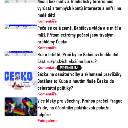
Násilí bez motivu. Nihilistický terorismus
vyrůstá z temných koutů internetu a míří i na
malé děti
Komentáře
Peče se celá země, Babišova vláda ale mlčí a
mlží. Přitom extrémy počasí jsou trvalými
problémy Česka
Komentáře
Hra o letiště. Proč by se Babišovi hodilo dát
část ruzyňských akcií na burzu?
Komentáře
Sázka na senátní volby a zklamané pravičáky.
Dotáhne to Kuba s hnutím Naše Česko do
celostátní politiky?
Komentáře
Více lásky pro všechny. Prahou prošel Prague
Pride, na účastníky pokřikovali pobožní
odpůrci
Fotogalerie