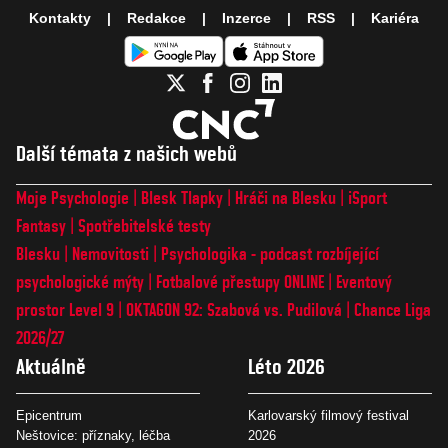
Kontakty
Redakce
Inzerce
RSS
Kariéra
Další témata z našich webů
Moje Psychologie
Blesk Tlapky
Hráči na Blesku
iSport
Fantasy
Spotřebitelské testy
Blesku
Nemovitosti
Psychologika - podcast rozbíjející
psychologické mýty
Fotbalové přestupy ONLINE
Eventový
prostor Level 9
OKTAGON 92: Szabová vs. Pudilová
Chance Liga
2026/27
Aktuálně
Léto 2026
Epicentrum
Karlovarský filmový festival
Neštovice: příznaky, léčba
2026