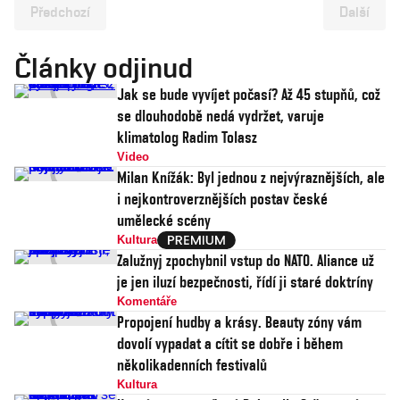
Předchozí
Další
Články odjinud
Jak se bude vyvíjet počasí? Až 45 stupňů, což
se dlouhodobě nedá vydržet, varuje
klimatolog Radim Tolasz
Video
Milan Knížák: Byl jednou z nejvýraznějších, ale
i nejkontroverznějších postav české
umělecké scény
Kultura
Zalužnyj zpochybnil vstup do NATO. Aliance už
je jen iluzí bezpečnosti, řídí ji staré doktríny
Komentáře
Propojení hudby a krásy. Beauty zóny vám
dovolí vypadat a cítit se dobře i během
několikadenních festivalů
Kultura