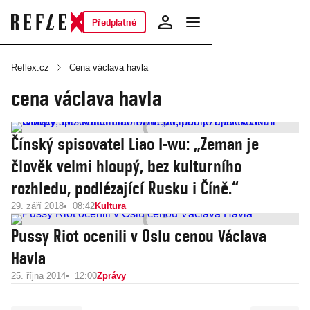
Předplatné
Reflex.cz
Cena václava havla
cena václava havla
Čínský spisovatel Liao I-wu: „Zeman je
člověk velmi hloupý, bez kulturního
rozhledu, podlézající Rusku i Číně.“
29. září 2018
08:42
Kultura
Pussy Riot ocenili v Oslu cenou Václava
Havla
25. října 2014
12:00
Zprávy