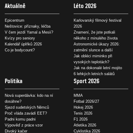
Aktuálně
Léto 2026
Epicentrum
Karlovarský filmový festival
Neštovice: příznaky, léčba
2026
V čem jezdí Yamal a Mesii?
Znamení, že jste potkali
Kvízy pro seniory
někoho z minulého života
Kalendář úplňků 2026
Astronomické úkazy 2026:
Co je bodycount?
zatmění slunce a další
Jak obléci miminko při
vysokých teplotách?
Jak na dokonalé letní mojito
6 lehkých letních salátů
Politika
Sport 2026
Nová superdávka: kdo na ní
MMA
dosáhne?
Fotbal 2026/27
Sjezd sudetských Němců
Hokej 2026
Proč vláda zavádí EET?
Tenis 2026
Padni komu padni
F1 2026
Výpověď z práce vzor
Atletika 2026
Divoký kačer
Cyklistika 2026