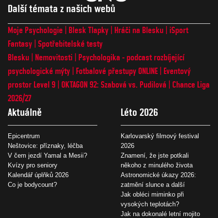
Další témata z našich webů
Moje Psychologie
Blesk Tlapky
Hráči na Blesku
iSport
Fantasy
Spotřebitelské testy
Blesku
Nemovitosti
Psychologika - podcast rozbíjející
psychologické mýty
Fotbalové přestupy ONLINE
Eventový
prostor Level 9
OKTAGON 92: Szabová vs. Pudilová
Chance Liga
2026/27
Aktuálně
Léto 2026
Epicentrum
Karlovarský filmový festival
Neštovice: příznaky, léčba
2026
V čem jezdí Yamal a Mesii?
Znamení, že jste potkali
Kvízy pro seniory
někoho z minulého života
Kalendář úplňků 2026
Astronomické úkazy 2026:
Co je bodycount?
zatmění slunce a další
Jak obléci miminko při
vysokých teplotách?
Jak na dokonalé letní mojito