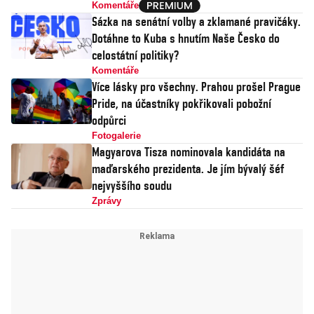
Komentáře
Sázka na senátní volby a zklamané pravičáky.
Dotáhne to Kuba s hnutím Naše Česko do
celostátní politiky?
Komentáře
Více lásky pro všechny. Prahou prošel Prague
Pride, na účastníky pokřikovali pobožní
odpůrci
Fotogalerie
Magyarova Tisza nominovala kandidáta na
maďarského prezidenta. Je jím bývalý šéf
nejvyššího soudu
Zprávy