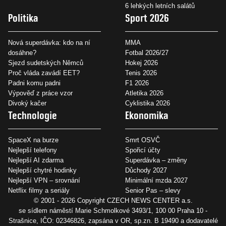
6 lehkých letních salátů
Politika
Sport 2026
Nová superdávka: kdo na ní
MMA
dosáhne?
Fotbal 2026/27
Sjezd sudetských Němců
Hokej 2026
Proč vláda zavádí EET?
Tenis 2026
Padni komu padni
F1 2026
Výpověď z práce vzor
Atletika 2026
Divoký kačer
Cyklistika 2026
Technologie
Ekonomika
SpaceX na burze
Smrt OSVČ
Nejlepší telefony
Spořicí účty
Nejlepší AI zdarma
Superdávka – změny
Nejlepší chytré hodinky
Důchody 2027
Nejlepší VPN – srovnání
Minimální mzda 2027
Netflix filmy a seriály
Senior Pas – slevy
© 2001 - 2026 Copyright
CZECH NEWS CENTER a.s.
se sídlem náměstí Marie Schmolkové 3493/1, 100 00 Praha 10 -
Strašnice, IČO: 02346826, zapsána v OR, sp.zn. B 19490 a dodavatelé