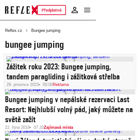
Předplatné
Reflex.cz
Bungee jumping
bungee jumping
Zážitek roku 2023: Bungee jumping,
tandem paragliding i zážitková střelba
29. prosince 2023
00:00
Reklama
Bungee jumping v nepálské rezervaci Last
Resort: Nejhlubší volný pád, jaký můžete na
světě zažít
22. října 2019
07:20
Zajímavá místa