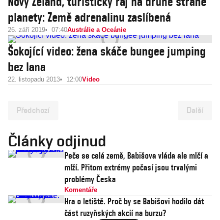
Nový Zéland, turistický ráj na druhé straně
planety: Země adrenalinu zaslíbená
26. září 2019
07:40
Austrálie a Oceánie
Šokojící video: žena skáče bungee jumping
bez lana
22. listopadu 2013
12:00
Video
Předchozí
Další
Články odjinud
Peče se celá země, Babišova vláda ale mlčí a
mlží. Přitom extrémy počasí jsou trvalými
problémy Česka
Komentáře
Hra o letiště. Proč by se Babišovi hodilo dát
část ruzyňských akcií na burzu?