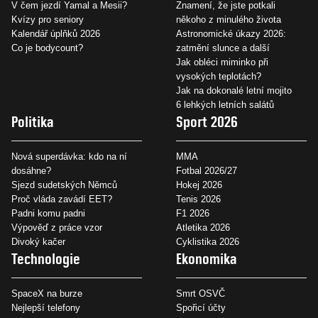
V čem jezdí Yamal a Mesii?
Znamení, že jste potkali
Kvízy pro seniory
někoho z minulého života
Kalendář úplňků 2026
Astronomické úkazy 2026:
Co je bodycount?
zatmění slunce a další
Jak obléci miminko při
vysokých teplotách?
Jak na dokonalé letní mojito
6 lehkých letních salátů
Politika
Sport 2026
Nová superdávka: kdo na ní
MMA
dosáhne?
Fotbal 2026/27
Sjezd sudetských Němců
Hokej 2026
Proč vláda zavádí EET?
Tenis 2026
Padni komu padni
F1 2026
Výpověď z práce vzor
Atletika 2026
Divoký kačer
Cyklistika 2026
Technologie
Ekonomika
SpaceX na burze
Smrt OSVČ
Nejlepší telefony
Spořicí účty