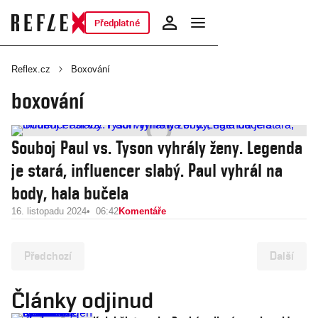
Předplatné
Reflex.cz
Boxování
boxování
Souboj Paul vs. Tyson vyhrály ženy. Legenda
je stará, influencer slabý. Paul vyhrál na
body, hala bučela
16. listopadu 2024
06:42
Komentáře
Předchozí
Další
Články odjinud