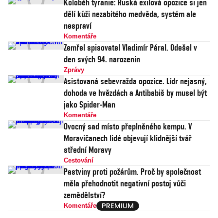
Koloběh tyranie: Ruská exilová opozice si jen
dělí kůži nezabitého medvěda, systém ale
nespraví
Komentáře
Zemřel spisovatel Vladimír Páral. Odešel v
den svých 94. narozenin
Zprávy
Asistovaná sebevražda opozice. Lídr nejasný,
dohoda ve hvězdách a Antibabiš by musel být
jako Spider-Man
Komentáře
Ovocný sad místo přeplněného kempu. V
Moravičanech lidé objevují klidnější tvář
střední Moravy
Cestování
Pastviny proti požárům. Proč by společnost
měla přehodnotit negativní postoj vůči
zemědělství?
Komentáře