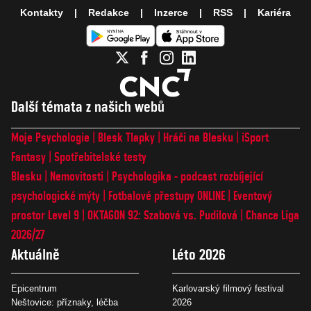
Kontakty
Redakce
Inzerce
RSS
Kariéra
Další témata z našich webů
Moje Psychologie
Blesk Tlapky
Hráči na Blesku
iSport
Fantasy
Spotřebitelské testy
Blesku
Nemovitosti
Psychologika - podcast rozbíjející
psychologické mýty
Fotbalové přestupy ONLINE
Eventový
prostor Level 9
OKTAGON 92: Szabová vs. Pudilová
Chance Liga
2026/27
Aktuálně
Léto 2026
Epicentrum
Karlovarský filmový festival
Neštovice: příznaky, léčba
2026