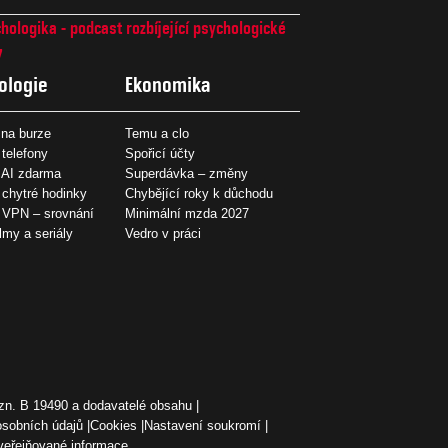
hologika - podcast rozbíjející psychologické
7
ologie
Ekonomika
na burze
Temu a clo
 telefony
Spořicí účty
 AI zdarma
Superdávka – změny
 chytré hodinky
Chybějící roky k důchodu
í VPN – srovnání
Minimální mzda 2027
ilmy a seriály
Vedro v práci
zn. B 19490 a dodavatelé obsahu
osobních údajů
Cookies
Nastavení soukromí
veřejňované informace