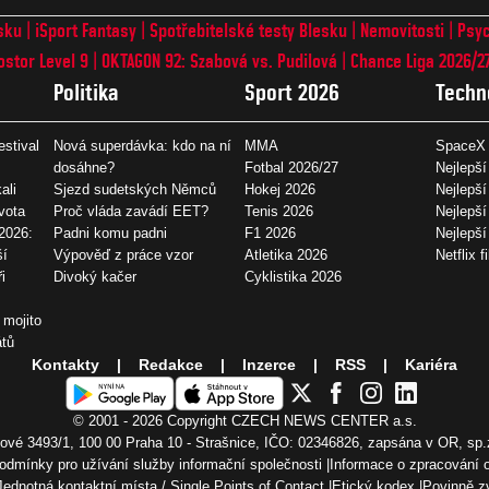
sku
iSport Fantasy
Spotřebitelské testy Blesku
Nemovitosti
Psyc
ostor Level 9
OKTAGON 92: Szabová vs. Pudilová
Chance Liga 2026/2
Politika
Sport 2026
Techn
estival
Nová superdávka: kdo na ní
MMA
SpaceX 
dosáhne?
Fotbal 2026/27
Nejlepší
ali
Sjezd sudetských Němců
Hokej 2026
Nejlepší
vota
Proč vláda zavádí EET?
Tenis 2026
Nejlepší
2026:
Padni komu padni
F1 2026
Nejlepš
ší
Výpověď z práce vzor
Atletika 2026
Netflix f
i
Divoký kačer
Cyklistika 2026
 mojito
átů
Kontakty
Redakce
Inzerce
RSS
Kariéra
© 2001 - 2026 Copyright
CZECH NEWS CENTER a.s.
vé 3493/1, 100 00 Praha 10 - Strašnice, IČO: 02346826, zapsána v OR, sp.
odmínky pro užívání služby informační společnosti
Informace o zpracování 
Jednotná kontaktní místa / Single Points of Contact
Etický kodex
Povinně z