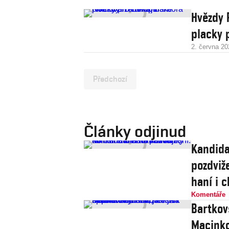
Hvězdy 
placky 
2. června 20
Předchozí
Články odjinud
Kandida
pozdviže
haní i c
Komentáře
Bartkov
Macinko