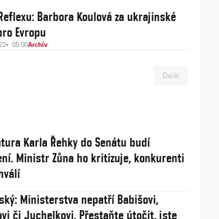
Reflexu: Barbora Koulová za ukrajinské
pro Evropu
22
05:00
Archív
Další
tura Karla Řehky do Senátu budí
ní. Ministr Zůna ho kritizuje, konkurenti
hválí
ský: Ministerstva nepatří Babišovi,
vi či Juchelkovi. Přestaňte útočit, jste