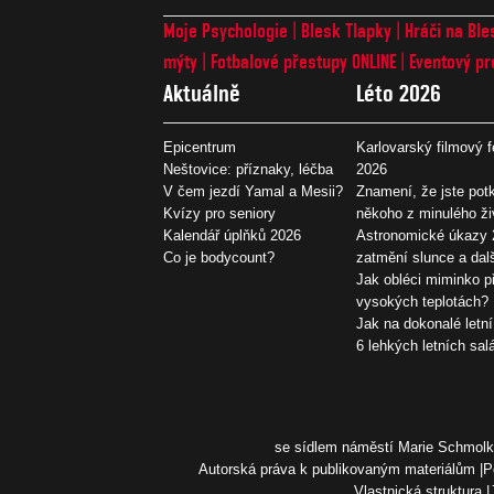
Moje Psychologie
Blesk Tlapky
Hráči na Ble
mýty
Fotbalové přestupy ONLINE
Eventový pr
Aktuálně
Léto 2026
Epicentrum
Karlovarský filmový f
Neštovice: příznaky, léčba
2026
V čem jezdí Yamal a Mesii?
Znamení, že jste potk
Kvízy pro seniory
někoho z minulého ži
Kalendář úplňků 2026
Astronomické úkazy 
Co je bodycount?
zatmění slunce a dal
Jak obléci miminko př
vysokých teplotách?
Jak na dokonalé letní
6 lehkých letních sal
se sídlem náměstí Marie Schmolko
Autorská práva k publikovaným materiálům
P
Vlastnická struktura