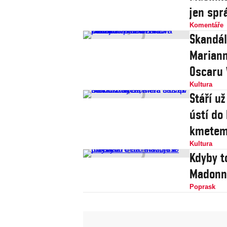
jen spr
Komentáře
Skandál
Mariann
Oscaru 
Kultura
Stáří u
ústí do
kmete
Kultura
Kdyby t
Madonně
Poprask