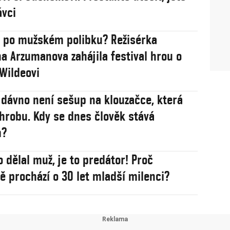
ávci
 po mužském polibku? Režisérka
a Arzumanova zahájila festival hrou o
Wildeovi
ž dávno není sešup na klouzačce, která
 hrobu. Kdy se dnes člověk stává
m?
o dělal muž, je to predátor! Proč
 prochází o 30 let mladší milenci?