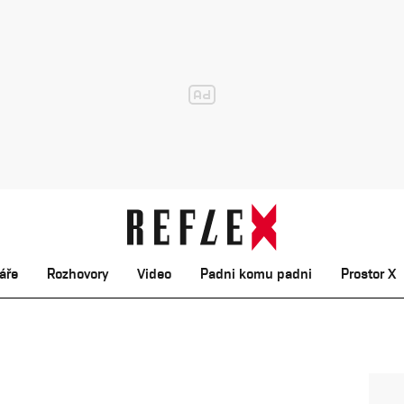
áře
Rozhovory
Video
Padni komu padni
Prostor X