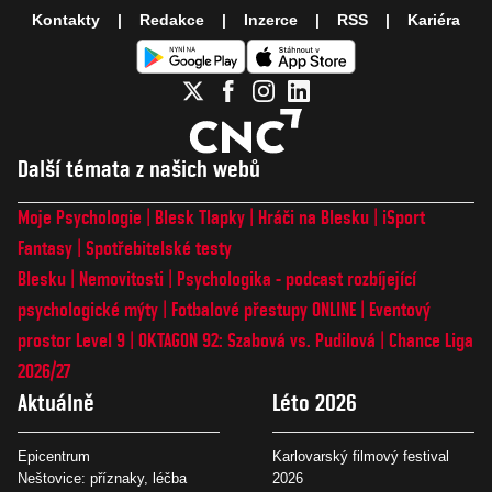
Kontakty
Redakce
Inzerce
RSS
Kariéra
Další témata z našich webů
Moje Psychologie
Blesk Tlapky
Hráči na Blesku
iSport
Fantasy
Spotřebitelské testy
Blesku
Nemovitosti
Psychologika - podcast rozbíjející
psychologické mýty
Fotbalové přestupy ONLINE
Eventový
prostor Level 9
OKTAGON 92: Szabová vs. Pudilová
Chance Liga
2026/27
Aktuálně
Léto 2026
Epicentrum
Karlovarský filmový festival
Neštovice: příznaky, léčba
2026