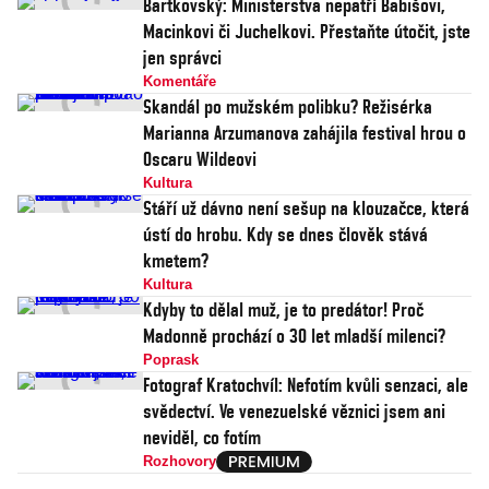
Bartkovský: Ministerstva nepatří Babišovi,
Macinkovi či Juchelkovi. Přestaňte útočit, jste
jen správci
Komentáře
Skandál po mužském polibku? Režisérka
Marianna Arzumanova zahájila festival hrou o
Oscaru Wildeovi
Kultura
Stáří už dávno není sešup na klouzačce, která
ústí do hrobu. Kdy se dnes člověk stává
kmetem?
Kultura
Kdyby to dělal muž, je to predátor! Proč
Madonně prochází o 30 let mladší milenci?
Poprask
Fotograf Kratochvíl: Nefotím kvůli senzaci, ale
svědectví. Ve venezuelské věznici jsem ani
neviděl, co fotím
Rozhovory