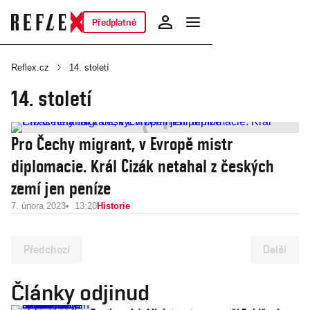
Předplatné
Reflex.cz
14. století
14. století
Pro Čechy migrant, v Evropě mistr
diplomacie. Král Cizák netahal z českých
zemí jen peníze
7. února 2023
13:20
Historie
Předchozí
Další
Články odjinud