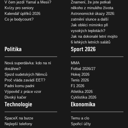
V čem jezdí Yamal a Mesii?
Znamení, že jste potkali
Kvízy pro seniory
někoho z minulého života
Kalendář úplňků 2026
Astronomické úkazy 2026:
Co je bodycount?
zatmění slunce a další
Jak obléci miminko při
vysokých teplotách?
Jak na dokonalé letní mojito
6 lehkých letních salátů
Politika
Sport 2026
Nová superdávka: kdo na ní
MMA
dosáhne?
Fotbal 2026/27
Sjezd sudetských Němců
Hokej 2026
Proč vláda zavádí EET?
Tenis 2026
Padni komu padni
F1 2026
Výpověď z práce vzor
Atletika 2026
Divoký kačer
Cyklistika 2026
Technologie
Ekonomika
SpaceX na burze
Temu a clo
Nejlepší telefony
Spořicí účty