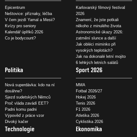
Epicentrum
Karlovarský filmový festival
Neštovice: příznaky, léčba
2026
V čem jezdí Yamal a Mesii?
Znamení, že jste potkali
Kvízy pro seniory
někoho z minulého života
Kalendář úplňků 2026
Astronomické úkazy 2026:
Co je bodycount?
zatmění slunce a další
Jak obléci miminko při
vysokých teplotách?
Jak na dokonalé letní mojito
6 lehkých letních salátů
Politika
Sport 2026
Nová superdávka: kdo na ní
MMA
dosáhne?
Fotbal 2026/27
Sjezd sudetských Němců
Hokej 2026
Proč vláda zavádí EET?
Tenis 2026
Padni komu padni
F1 2026
Výpověď z práce vzor
Atletika 2026
Divoký kačer
Cyklistika 2026
Technologie
Ekonomika