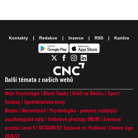
Kontakty
Redakce
Inzerce
RSS
Kariéra
Další témata z našich webů
Moje Psychologie
Blesk Tlapky
Hráči na Blesku
iSport
Fantasy
Spotřebitelské testy
Blesku
Nemovitosti
Psychologika - podcast rozbíjející
psychologické mýty
Fotbalové přestupy ONLINE
Eventový
prostor Level 9
OKTAGON 92: Szabová vs. Pudilová
Chance Liga
2026/27