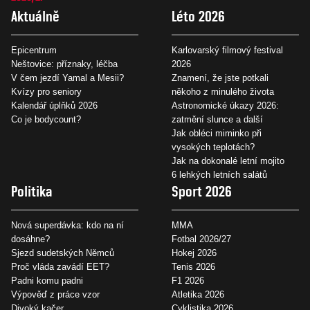
Aktuálně
Léto 2026
Epicentrum
Karlovarský filmový festival
Neštovice: příznaky, léčba
2026
V čem jezdí Yamal a Mesii?
Znamení, že jste potkali
Kvízy pro seniory
někoho z minulého života
Kalendář úplňků 2026
Astronomické úkazy 2026:
Co je bodycount?
zatmění slunce a další
Jak obléci miminko při
vysokých teplotách?
Jak na dokonalé letní mojito
6 lehkých letních salátů
Politika
Sport 2026
Nová superdávka: kdo na ní
MMA
dosáhne?
Fotbal 2026/27
Sjezd sudetských Němců
Hokej 2026
Proč vláda zavádí EET?
Tenis 2026
Padni komu padni
F1 2026
Výpověď z práce vzor
Atletika 2026
Divoký kačer
Cyklistika 2026