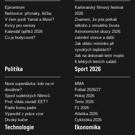
Epicentrum
Karlovarský filmový festival
Neštovice: příznaky, léčba
2026
V čem jezdí Yamal a Mesii?
Znamení, že jste potkali
Kvízy pro seniory
někoho z minulého života
Kalendář úplňků 2026
Astronomické úkazy 2026:
Co je bodycount?
zatmění slunce a další
Jak obléci miminko při
vysokých teplotách?
Jak na dokonalé letní mojito
6 lehkých letních salátů
Politika
Sport 2026
Nová superdávka: kdo na ní
MMA
dosáhne?
Fotbal 2026/27
Sjezd sudetských Němců
Hokej 2026
Proč vláda zavádí EET?
Tenis 2026
Padni komu padni
F1 2026
Výpověď z práce vzor
Atletika 2026
Divoký kačer
Cyklistika 2026
Technologie
Ekonomika