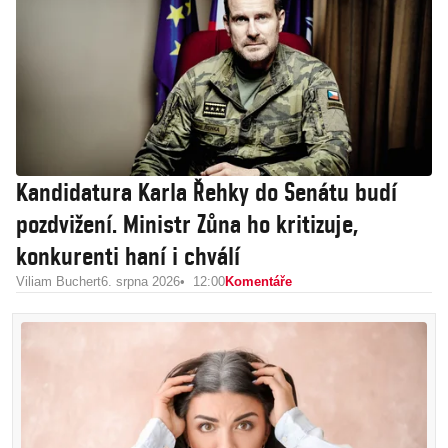
Kandidatura Karla Řehky do Senátu budí
pozdvižení. Ministr Zůna ho kritizuje,
konkurenti haní i chválí
Viliam Buchert
6. srpna 2026
12:00
Komentáře