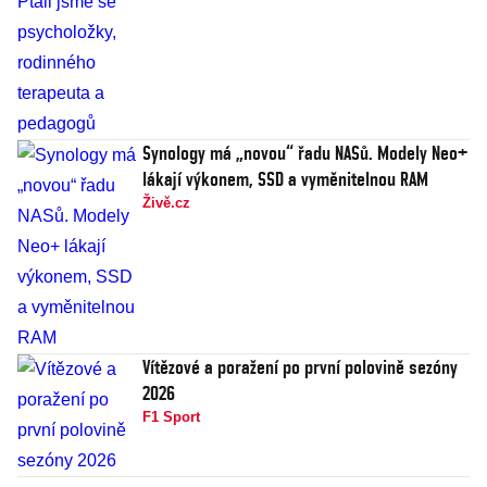
Synology má „novou“ řadu NASů. Modely Neo+
lákají výkonem, SSD a vyměnitelnou RAM
Živě.cz
Vítězové a poražení po první polovině sezóny
2026
F1 Sport