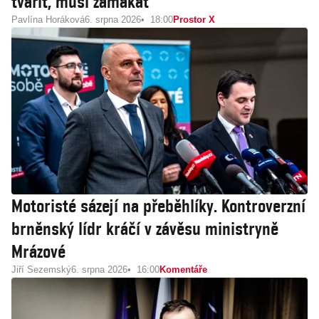
tvářit, musí zamakat
Pavlína Horáková
6. srpna 2026
18:00
Prostor X
Motoristé sázejí na přeběhlíky. Kontroverzní
brněnský lídr kráčí v závěsu ministryně
Mrázové
Jiří Sezemský
6. srpna 2026
16:00
Komentáře