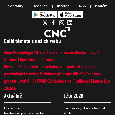
Kontakty
Redakce
Inzerce
RSS
Kariéra
Další témata z našich webů
Moje Psychologie
Blesk Tlapky
Hráči na Blesku
iSport
Fantasy
Spotřebitelské testy
Blesku
Nemovitosti
Psychologika - podcast rozbíjející
psychologické mýty
Fotbalové přestupy ONLINE
Eventový
prostor Level 9
OKTAGON 92: Szabová vs. Pudilová
Chance Liga
2026/27
Aktuálně
Léto 2026
Epicentrum
Karlovarský filmový festival
Neštovice: příznaky, léčba
2026