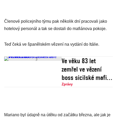
Členové policejního týmu pak několik dní pracovali jako
hotelový personál a tak se dostali do mafiánova pokoje.
Teď čeká ve španělském vězení na vydání do Itálie.
Ve věku 83 let
zemřel ve vězení
boss sicilské mafie
Provenzano
Zprávy
Mariano byl údajně na útěku od začátku března, ale jak je