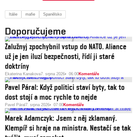
Itálie
mafie
Spanělsko
Doporučujeme
Zalužnyj zpochybnil vstup do NATO. Aliance
už je jen iluzí bezpečnosti, řídí ji staré
doktríny
Ekaterina Kanakova
7. srpna 2026
06:00
Komentáře
Pavel Páral: Když politici staví byty, tak to
dost stojí a moc rychle to nejde
Pavel Páral
7. srpna 2026
07:00
Komentáře
Marek Adamczyk: Jsem z něj zklamaný.
Klempíř si hraje na ministra. Nestačí se tak