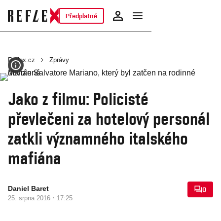
Předplatné
Reflex.cz
Zprávy
Jako z filmu: Policisté
převlečeni za hotelový personál
zatkli významného italského
mafiána
Daniel Baret
0
·
25. srpna 2016
17:25