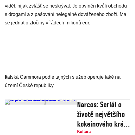
vidět, nijak zvlášť se neskrýval. Je obviněn kvůli obchodu
s drogami a z pašování nelegálně dováženého zboží. Má
se jednat o zločiny v řádech milionů eur.
Italská Cammora podle tajných služeb operuje také na
území České republiky.
Narcos: Seriál o
životě největšího
kokainového krále
v historii Pabla
Kultura