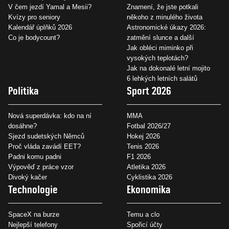
V čem jezdí Yamal a Mesii?
Znamení, že jste potkali
Kvízy pro seniory
někoho z minulého života
Kalendář úplňků 2026
Astronomické úkazy 2026:
Co je bodycount?
zatmění slunce a další
Jak obléci miminko při
vysokých teplotách?
Jak na dokonalé letní mojito
6 lehkých letních salátů
Politika
Sport 2026
Nová superdávka: kdo na ní
MMA
dosáhne?
Fotbal 2026/27
Sjezd sudetských Němců
Hokej 2026
Proč vláda zavádí EET?
Tenis 2026
Padni komu padni
F1 2026
Výpověď z práce vzor
Atletika 2026
Divoký kačer
Cyklistika 2026
Technologie
Ekonomika
SpaceX na burze
Temu a clo
Nejlepší telefony
Spořicí účty