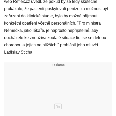
web Reflex.cz uvedl, že pokud by se tedy skutečně
prokázalo, že pacienti poskytovali peníze za možnost být
zařazeni do klinické studie, bylo by možné přijmout
konkrétní opatření včetně personálních. "Pro ministra
Němečka, jako lékaře, je naprosto nepřijatelné, aby
docházelo ke zneužívá zoufalé situace lidí se smrtelnou
chorobou a jejich nejbližších," prohlásil jeho mluvčí
Ladislav Šticha.