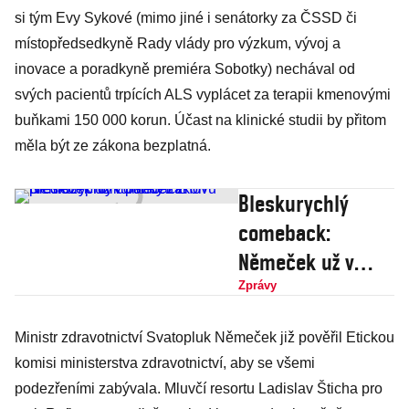
si tým Evy Sykové (mimo jiné i senátorky za ČSSD či
místopředsedkyně Rady vlády pro výzkum, vývoj a
inovace a poradkyně premiéra Sobotky) nechával od
svých pacientů trpících ALS vyplácet za terapii kmenovými
buňkami 150 000 korun. Účast na klinické studii by přitom
měla být ze zákona bezplatná.
Bleskurychlý
comeback:
Němeček už v
pondělí znovu
Zprávy
předloží
Ministr zdravotnictví Svatopluk Němeček již pověřil Etickou
protikuřácký
komisi ministerstva zdravotnictví, aby se všemi
zákon
podezřeními zabývala. Mluvčí resortu Ladislav Šticha pro