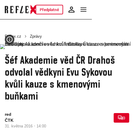
Předplatné
Reflex.cz
Zprávy
Šéf Akademie věd ČR Drahoš
odvolal vědkyni Evu Sykovou
kvůli kauze s kmenovými
buňkami
red
0
ČTK
·
31. května 2016
14:00