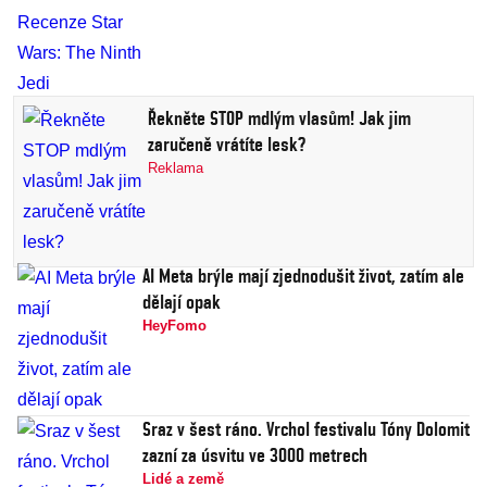
Řekněte STOP mdlým vlasům! Jak jim
zaručeně vrátíte lesk?
Reklama
AI Meta brýle mají zjednodušit život, zatím ale
dělají opak
HeyFomo
Sraz v šest ráno. Vrchol festivalu Tóny Dolomit
zazní za úsvitu ve 3000 metrech
Lidé a země