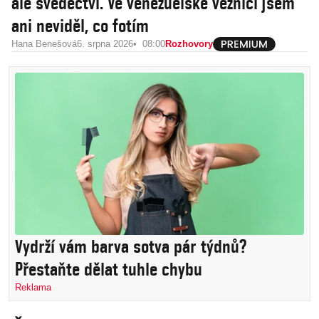
ale svědectví. Ve venezuelské věznici jsem
ani neviděl, co fotím
Hana Benešová
6. srpna 2026
08:00
Rozhovory
Vydrží vám barva sotva pár týdnů?
Přestaňte dělat tuhle chybu
Reklama