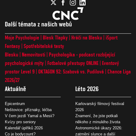
Další témata z našich webů
Moje Psychologie
Blesk Tlapky
Hráči na Blesku
iSport
Fantasy
Spotřebitelské testy
Blesku
Nemovitosti
Psychologika - podcast rozbíjející
psychologické mýty
Fotbalové přestupy ONLINE
Eventový
prostor Level 9
OKTAGON 92: Szabová vs. Pudilová
Chance Liga
2026/27
Aktuálně
Léto 2026
Epicentrum
Karlovarský filmový festival
Neštovice: příznaky, léčba
2026
V čem jezdí Yamal a Mesii?
Znamení, že jste potkali
Kvízy pro seniory
někoho z minulého života
Kalendář úplňků 2026
Astronomické úkazy 2026:
Co je bodycount?
zatmění slunce a další