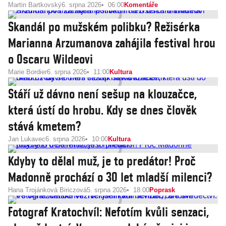
Martin Bartkovský
6. srpna 2026
06:00
Komentáře
Skandál po mužském polibku? Režisérka
Marianna Arzumanova zahájila festival hrou
o Oscaru Wildeovi
Marie Bordier
6. srpna 2026
11:00
Kultura
Stáří už dávno není sešup na klouzačce,
která ústí do hrobu. Kdy se dnes člověk
stává kmetem?
Jan Lukavec
6. srpna 2026
10:00
Kultura
Kdyby to dělal muž, je to predátor! Proč
Madonně prochází o 30 let mladší milenci?
Hana Trojánková Biriczová
5. srpna 2026
18:00
Poprask
Fotograf Kratochvíl: Nefotím kvůli senzaci,