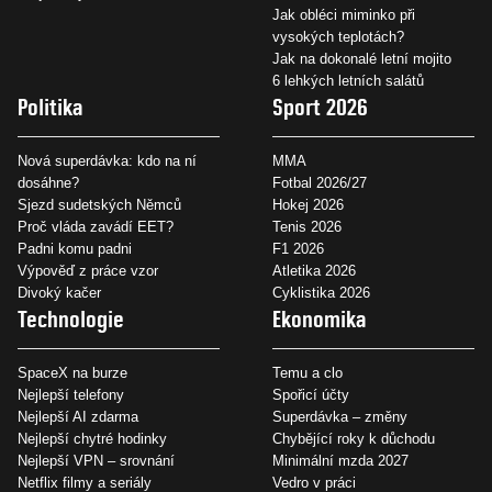
Jak obléci miminko při
vysokých teplotách?
Jak na dokonalé letní mojito
6 lehkých letních salátů
Politika
Sport 2026
Nová superdávka: kdo na ní
MMA
dosáhne?
Fotbal 2026/27
Sjezd sudetských Němců
Hokej 2026
Proč vláda zavádí EET?
Tenis 2026
Padni komu padni
F1 2026
Výpověď z práce vzor
Atletika 2026
Divoký kačer
Cyklistika 2026
Technologie
Ekonomika
SpaceX na burze
Temu a clo
Nejlepší telefony
Spořicí účty
Nejlepší AI zdarma
Superdávka – změny
Nejlepší chytré hodinky
Chybějící roky k důchodu
Nejlepší VPN – srovnání
Minimální mzda 2027
Netflix filmy a seriály
Vedro v práci