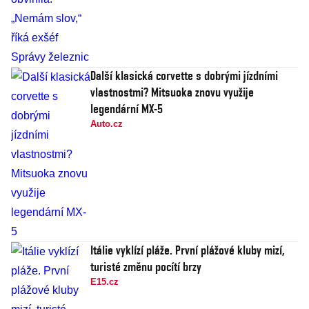
Další klasická corvette s dobrými jízdními
vlastnostmi? Mitsuoka znovu využije
legendární MX-5
Auto.cz
Itálie vyklízí pláže. První plážové kluby mizí,
turisté změnu pocítí brzy
E15.cz