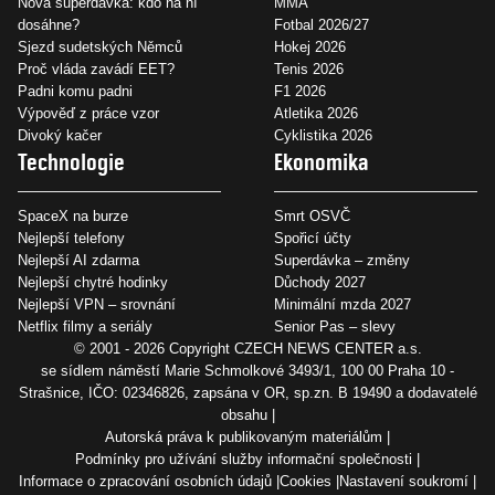
Nová superdávka: kdo na ní
MMA
dosáhne?
Fotbal 2026/27
Sjezd sudetských Němců
Hokej 2026
Proč vláda zavádí EET?
Tenis 2026
Padni komu padni
F1 2026
Výpověď z práce vzor
Atletika 2026
Divoký kačer
Cyklistika 2026
Technologie
Ekonomika
SpaceX na burze
Smrt OSVČ
Nejlepší telefony
Spořicí účty
Nejlepší AI zdarma
Superdávka – změny
Nejlepší chytré hodinky
Důchody 2027
Nejlepší VPN – srovnání
Minimální mzda 2027
Netflix filmy a seriály
Senior Pas – slevy
© 2001 - 2026 Copyright
CZECH NEWS CENTER a.s.
se sídlem náměstí Marie Schmolkové 3493/1, 100 00 Praha 10 -
Strašnice, IČO: 02346826, zapsána v OR, sp.zn. B 19490 a dodavatelé
obsahu
Autorská práva k publikovaným materiálům
Podmínky pro užívání služby informační společnosti
Informace o zpracování osobních údajů
Cookies
Nastavení soukromí