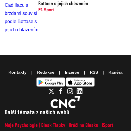
Bottase s jejich chlazením
F1 Sport
Kontakty
Redakce
Inzerce
RSS
Kariéra
Další témata z našich webů
Moje Psychologie
Blesk Tlapky
Hráči na Blesku
iSport