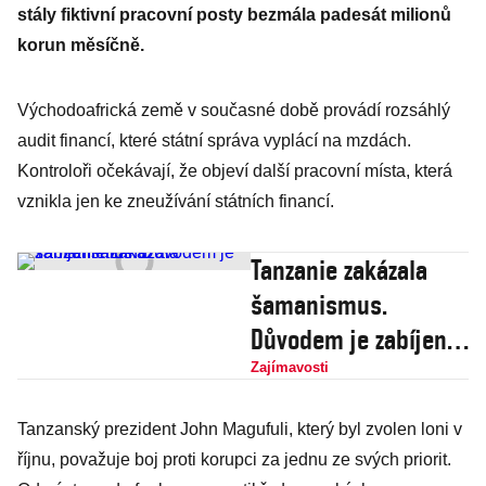
stály fiktivní pracovní posty bezmála padesát milionů
korun měsíčně.
Východoafrická země v současné době provádí rozsáhlý
audit financí, které státní správa vyplácí na mzdách.
Kontroloři očekávají, že objeví další pracovní místa, která
vznikla jen ke zneužívání státních financí.
Tanzanie zakázala
šamanismus.
Důvodem je zabíjení
albínů
Zajímavosti
Tanzanský prezident John Magufuli, který byl zvolen loni v
říjnu, považuje boj proti korupci za jednu ze svých priorit.