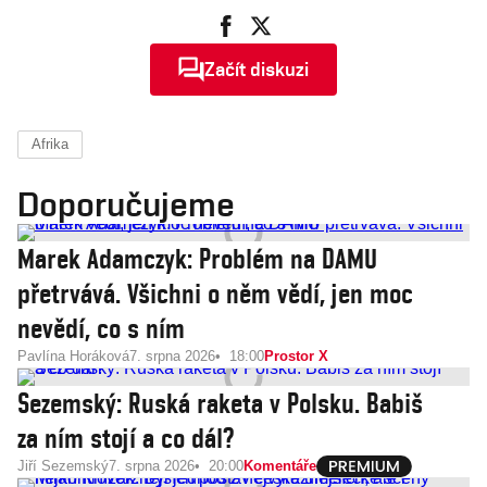
armádou i OSN
Začít diskuzi
Afrika
Doporučujeme
Marek Adamczyk: Problém na DAMU
přetrvává. Všichni o něm vědí, jen moc
nevědí, co s ním
Pavlína Horáková
7. srpna 2026
18:00
Prostor X
Sezemský: Ruská raketa v Polsku. Babiš
za ním stojí a co dál?
Jiří Sezemský
7. srpna 2026
20:00
Komentáře