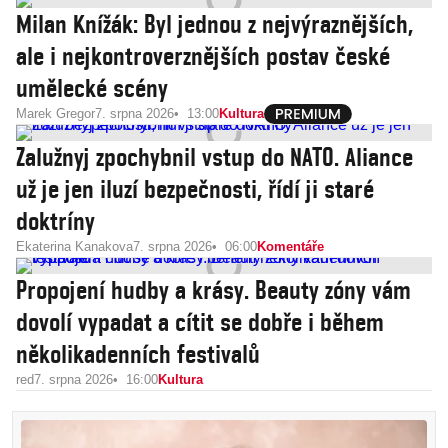
Milan Knížák: Byl jednou z nejvýraznějších,
ale i nejkontroverznějších postav české
umělecké scény
Marek Gregor
7. srpna 2026
13:00
Kultura
Zalužnyj zpochybnil vstup do NATO. Aliance
už je jen iluzí bezpečnosti, řídí ji staré
doktríny
Ekaterina Kanakova
7. srpna 2026
06:00
Komentáře
Propojení hudby a krásy. Beauty zóny vám
dovolí vypadat a cítit se dobře i během
několikadenních festivalů
red
7. srpna 2026
16:00
Kultura