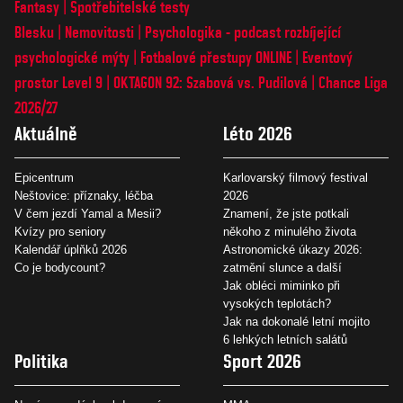
Fantasy
Spotřebitelské testy
Blesku
Nemovitosti
Psychologika - podcast rozbíjející
psychologické mýty
Fotbalové přestupy ONLINE
Eventový
prostor Level 9
OKTAGON 92: Szabová vs. Pudilová
Chance Liga
2026/27
Aktuálně
Léto 2026
Epicentrum
Karlovarský filmový festival
Neštovice: příznaky, léčba
2026
V čem jezdí Yamal a Mesii?
Znamení, že jste potkali
Kvízy pro seniory
někoho z minulého života
Kalendář úplňků 2026
Astronomické úkazy 2026:
Co je bodycount?
zatmění slunce a další
Jak obléci miminko při
vysokých teplotách?
Jak na dokonalé letní mojito
6 lehkých letních salátů
Politika
Sport 2026