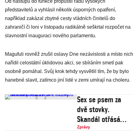
Od nástupu do funkce propustil řadu vysokých
představitelů a vyhlásil několik úsporných opatření,
například zakázal zbytné cesty vládních činitelů do
zahraničí či loni v listopadu radikálně seškrtal rozpočet na
slavnostní inauguraci nového parlamentu.
Magufuli rovněž zrušil oslavy Dne nezávislosti a místo nich
nařídil celostátní úklidovou akci, se sbíráním smetí pak
osobně pomáhal. Svůj krok tehdy vysvětlil tím, že by bylo
hanebné slavit, zatímco jiní lidé v zemi umírají na choleru.
Sex se psem za
dvě stovky.
Skandál otřásá
francouzskou
Zprávy