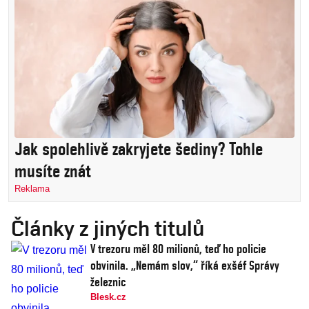
Jak spolehlivě zakryjete šediny? Tohle
musíte znát
Reklama
Články z jiných titulů
V trezoru měl 80 milionů, teď ho policie
obvinila. „Nemám slov,“ říká exšéf Správy
železnic
Blesk.cz