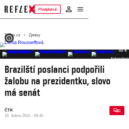
Předplatné
Reflex.cz
Zprávy
4
Fotogaleri
Brazilští poslanci podpořili
žalobu na prezidentku, slovo
má senát
ČTK
0
·
18. dubna 2016
09:45