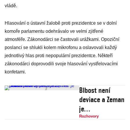
vládě.
Hlasování o ústavní žalobě proti prezidentce se v dolní
komoře parlamentu odehrávalo ve velmi zjitřené
atmosféře. Zákonodárci se častovali urážkami. Opoziční
poslanci se shlukli kolem mikrofonu a oslavovali každý
jednotlivý hlas proti nepopulární prezidentce. Někteří
zákonodárci doprovodili svoje hlasování vystřelovacími
konfetami.
Blbost není
deviace a Zeman
je
bezkonkurenčně
Rozhovory
nejhorší