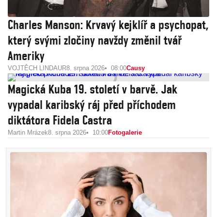
Charles Manson: Krvavý kejklíř a psychopat,
který svými zločiny navždy změnil tvář
Ameriky
VOJTĚCH LINDAUR
8. srpna 2026
08:00
Causy
Magická Kuba 19. století v barvě. Jak
vypadal karibský ráj před příchodem
diktátora Fidela Castra
Martin Mrázek
8. srpna 2026
10:00
Fotogalerie