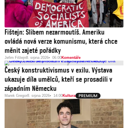
Fištejn: Slibem nezarmoutíš. Ameriku
ovládá nová verze komunismu, která chce
měnit zajeté pořádky
Jefim Fištejn
8. srpna 2026
06:00
Komentáře
Český konstruktivismus v exilu. Výstava
ukazuje díla umělců, kteří se prosadili v
západním Německu
Marek Gregor
8. srpna 2026
14:00
Kultura