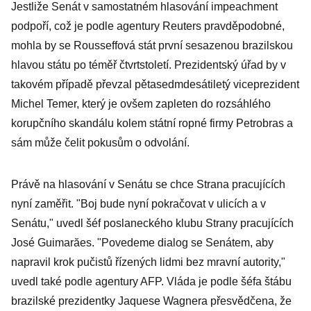
Jestliže Senát v samostatném hlasování impeachment
polistopadový
podpoří, což je podle agentury Reuters pravděpodobné,
prezident, říká
mohla by se Rousseffová stát první sesazenou brazilskou
Kolář
hlavou státu po téměř čtvrtstoletí. Prezidentský úřad by v
takovém případě převzal pětasedmdesátiletý viceprezident
Michel Temer, který je ovšem zapleten do rozsáhlého
korupčního skandálu kolem státní ropné firmy Petrobras a
sám může čelit pokusům o odvolání.
Právě na hlasování v Senátu se chce Strana pracujících
nyní zaměřit. "Boj bude nyní pokračovat v ulicích a v
Senátu," uvedl šéf poslaneckého klubu Strany pracujících
José Guimarăes. "Povedeme dialog se Senátem, aby
napravil krok pučistů řízených lidmi bez mravní autority,"
uvedl také podle agentury AFP. Vláda je podle šéfa štábu
brazilské prezidentky Jaquese Wagnera přesvědčena, že