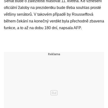
Senát bude o záležitosti hlasovat 11. května. Ke vznesení
oficiální žaloby na prezidentku bude třeba souhlas prosté
většiny senátorů. V takovém případě by Rousseffová
během čekání na konečný verdikt byla přechodně zbavena
funkce, a to až na dobu 180 dní, napsala AFP.