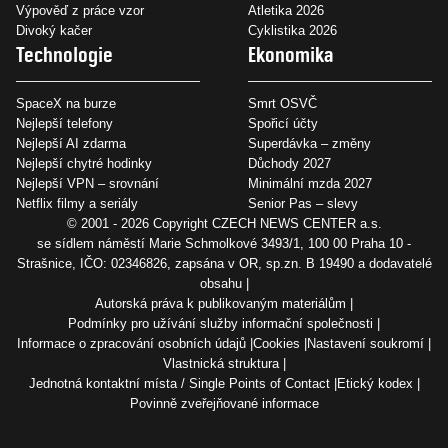
Výpověď z práce vzor
Atletika 2026
Divoký kačer
Cyklistika 2026
Technologie
Ekonomika
SpaceX na burze
Smrt OSVČ
Nejlepší telefony
Spořicí účty
Nejlepší AI zdarma
Superdávka – změny
Nejlepší chytré hodinky
Důchody 2027
Nejlepší VPN – srovnání
Minimální mzda 2027
Netflix filmy a seriály
Senior Pas – slevy
© 2001 - 2026 Copyright
CZECH NEWS CENTER a.s.
se sídlem náměstí Marie Schmolkové 3493/1, 100 00 Praha 10 -
Strašnice, IČO: 02346826, zapsána v OR, sp.zn. B 19490 a dodavatelé
obsahu
Autorská práva k publikovaným materiálům
Podmínky pro užívání služby informační společnosti
Informace o zpracování osobních údajů
Cookies
Nastavení soukromí
Vlastnická struktura
Jednotná kontaktní místa / Single Points of Contact
Etický kodex
Povinně zveřejňované informace