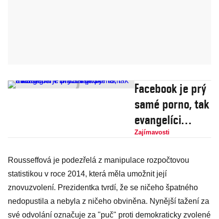
Facebook je prý
samé porno, tak
evangelíci
v Brazílii přišli
Zajímavosti
s Faceglorií.
Rousseffová je podezřelá z manipulace rozpočtovou
Místo lajků je
statistikou v roce 2014, která měla umožnit její
tam amen
znovuzvolení. Prezidentka tvrdí, že se ničeho špatného
nedopustila a nebyla z ničeho obviněna. Nynější tažení za
své odvolání označuje za "puč" proti demokraticky zvolené