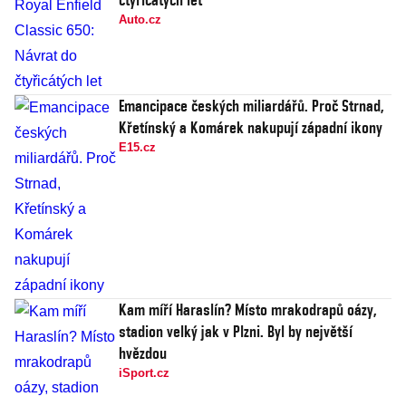
Auto.cz
Emancipace českých miliardářů. Proč Strnad,
Křetínský a Komárek nakupují západní ikony
E15.cz
Kam míří Haraslín? Místo mrakodrapů oázy,
stadion velký jak v Plzni. Byl by největší
hvězdou
iSport.cz