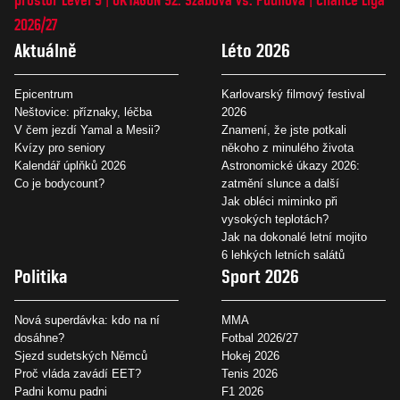
2026/27
Aktuálně
Léto 2026
Epicentrum
Karlovarský filmový festival
Neštovice: příznaky, léčba
2026
V čem jezdí Yamal a Mesii?
Znamení, že jste potkali
Kvízy pro seniory
někoho z minulého života
Kalendář úplňků 2026
Astronomické úkazy 2026:
Co je bodycount?
zatmění slunce a další
Jak obléci miminko při
vysokých teplotách?
Jak na dokonalé letní mojito
6 lehkých letních salátů
Politika
Sport 2026
Nová superdávka: kdo na ní
MMA
dosáhne?
Fotbal 2026/27
Sjezd sudetských Němců
Hokej 2026
Proč vláda zavádí EET?
Tenis 2026
Padni komu padni
F1 2026