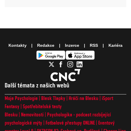
Kontakty
Redakce
Inzerce
RSS
Kariéra
Další témata z našich webů
Moje Psychologie
Blesk Tlapky
Hráči na Blesku
iSport
Fantasy
Spotřebitelské testy
Blesku
Nemovitosti
Psychologika - podcast rozbíjející
psychologické mýty
Fotbalové přestupy ONLINE
Eventový
prostor Level 9
OKTAGON 92: Szabová vs. Pudilová
Chance Liga