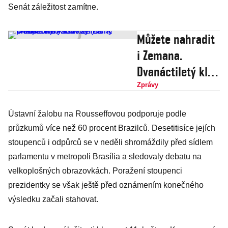
Senát záležitost zamítne.
Můžete nahradit
i Zemana.
Dvanáctiletý kluk
byl 2 dny
Zprávy
premiérem
Ústavní žalobu na Rousseffovou podporuje podle
Austrálie (na
průzkumů více než 60 procent Brazilců. Desetitisíce jejích
Wikipedii)
stoupenců i odpůrců se v neděli shromáždily před sídlem
parlamentu v metropoli Brasília a sledovaly debatu na
velkoplošných obrazovkách. Poražení stoupenci
prezidentky se však ještě před oznámením konečného
výsledku začali stahovat.