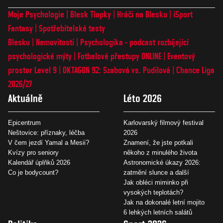
Moje Psychologie
Blesk Tlapky
Hráči na Blesku
iSport
Fantasy
Spotřebitelské testy
Blesku
Nemovitosti
Psychologika - podcast rozbíjející
psychologické mýty
Fotbalové přestupy ONLINE
Eventový
prostor Level 9
OKTAGON 92: Szabová vs. Pudilová
Chance Liga
2026/27
Aktuálně
Léto 2026
Epicentrum
Karlovarský filmový festival
Neštovice: příznaky, léčba
2026
V čem jezdí Yamal a Mesii?
Znamení, že jste potkali
Kvízy pro seniory
někoho z minulého života
Kalendář úplňků 2026
Astronomické úkazy 2026:
Co je bodycount?
zatmění slunce a další
Jak obléci miminko při
vysokých teplotách?
Jak na dokonalé letní mojito
6 lehkých letních salátů