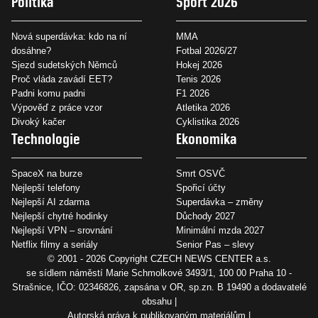
Politika
Sport 2026
Nová superdávka: kdo na ní
MMA
dosáhne?
Fotbal 2026/27
Sjezd sudetských Němců
Hokej 2026
Proč vláda zavádí EET?
Tenis 2026
Padni komu padni
F1 2026
Výpověď z práce vzor
Atletika 2026
Divoký kačer
Cyklistika 2026
Technologie
Ekonomika
SpaceX na burze
Smrt OSVČ
Nejlepší telefony
Spořicí účty
Nejlepší AI zdarma
Superdávka – změny
Nejlepší chytré hodinky
Důchody 2027
Nejlepší VPN – srovnání
Minimální mzda 2027
Netflix filmy a seriály
Senior Pas – slevy
© 2001 - 2026 Copyright
CZECH NEWS CENTER a.s.
se sídlem náměstí Marie Schmolkové 3493/1, 100 00 Praha 10 -
Strašnice, IČO: 02346826, zapsána v OR, sp.zn. B 19490 a dodavatelé
obsahu
Autorská práva k publikovaným materiálům