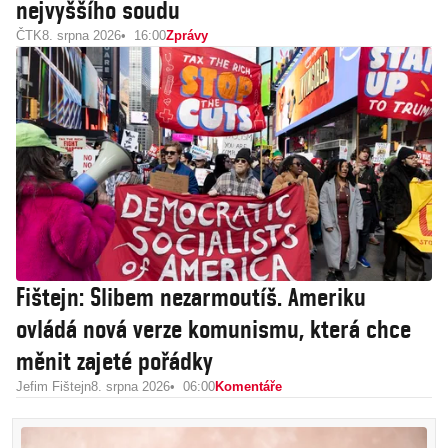
nejvyššího soudu
ČTK
8. srpna 2026
16:00
Zprávy
Fištejn: Slibem nezarmoutíš. Ameriku
ovládá nová verze komunismu, která chce
měnit zajeté pořádky
Jefim Fištejn
8. srpna 2026
06:00
Komentáře