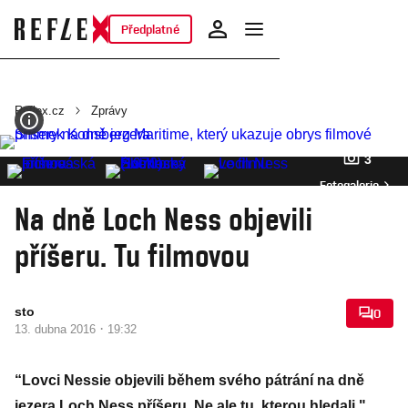
Předplatné
Reflex.cz
Zprávy
3
Fotogalerie
Na dně Loch Ness objevili
příšeru. Tu filmovou
sto
0
·
13. dubna 2016
19:32
“Lovci Nessie objevili během svého pátrání na dně
jezera Loch Ness příšeru. Ne ale tu, kterou hledali,"