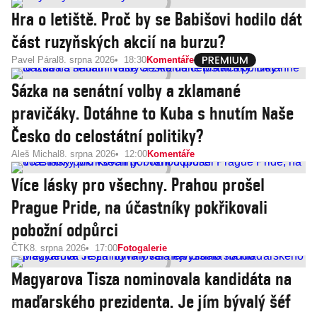
Hra o letiště. Proč by se Babišovi hodilo dát
část ruzyňských akcií na burzu?
Pavel Páral
8. srpna 2026
18:30
Komentáře
Sázka na senátní volby a zklamané
pravičáky. Dotáhne to Kuba s hnutím Naše
Česko do celostátní politiky?
Aleš Michal
8. srpna 2026
12:00
Komentáře
Více lásky pro všechny. Prahou prošel
Prague Pride, na účastníky pokřikovali
pobožní odpůrci
ČTK
8. srpna 2026
17:00
Fotogalerie
Magyarova Tisza nominovala kandidáta na
maďarského prezidenta. Je jím bývalý šéf