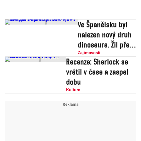
Ve Španělsku byl
nalezen nový druh
dinosaura. Žil před
125 miliony let
Zajímavosti
Recenze: Sherlock se
vrátil v čase a zaspal
dobu
Kultura