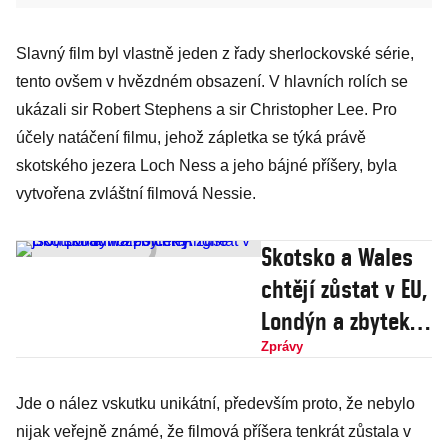
Slavný film byl vlastně jeden z řady sherlockovské série,
tento ovšem v hvězdném obsazení. V hlavních rolích se
ukázali sir Robert Stephens a sir Christopher Lee. Pro
účely natáčení filmu, jehož zápletka se týká právě
skotského jezera Loch Ness a jeho bájné příšery, byla
vytvořena zvláštní filmová Nessie.
Skotsko a Wales
chtějí zůstat v EU,
Londýn a zbytek
Anglie jsou pořád
Zprávy
rozpolceny
Jde o nález vskutku unikátní, především proto, že nebylo
nijak veřejně známé, že filmová příšera tenkrát zůstala v