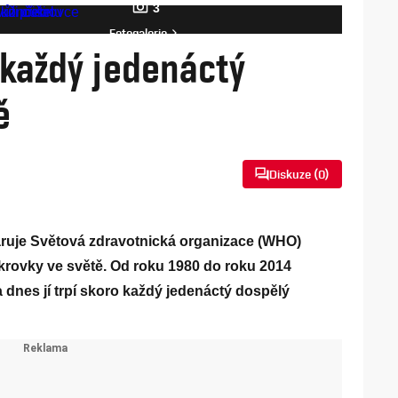
3
Fotogalerie
každý jedenáctý
ě
Diskuze (
0
)
varuje Světová zdravotnická organizace (WHO)
rovky ve světě. Od roku 1980 do roku 2014
a dnes jí trpí skoro každý jedenáctý dospělý