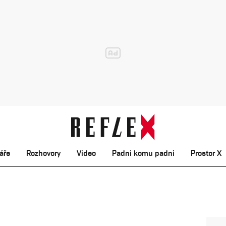
áře
Rozhovory
Video
Padni komu padni
Prostor X