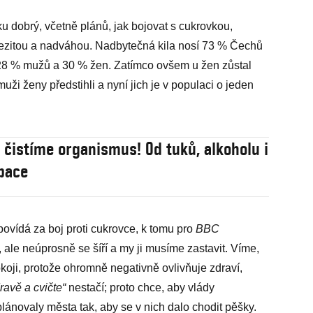
ku dobrý, včetně plánů, jak bojovat s cukrovkou,
ezitou a nadváhou. Nadbytečná kila nosí 73 % Čechů
28 % mužů a 30 % žen. Zatímco ovšem u žen zůstal
uži ženy předstihli a nyní jich je v populaci o jeden
, čistíme organismus! Od tuků, alkoholu i
bace
ovídá za boj proti cukrovce, k tomu pro
BBC
 ale neúprosně se šíří a my ji musíme zastavit. Víme,
oji, protože ohromně negativně ovlivňuje zdraví,
ravě a cvičte“
nestačí; proto chce, aby vlády
plánovaly města tak, aby se v nich dalo chodit pěšky.