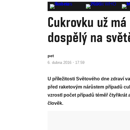
Cukrovku už má 
dospělý na svět
pet
·
6. dubna 2016
17:59
U příležitosti Světového dne zdraví 
před raketovým nárůstem případů cuk
vzrostl počet případů téměř čtyřikrát 
člověk.