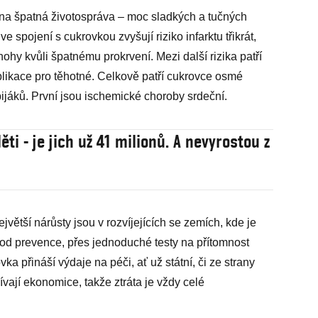
a špatná životospráva – moc sladkých a tučných
 spojení s cukrovkou zvyšují riziko infarktu třikrát,
nohy kvůli špatnému prokrvení. Mezi další rizika patří
mplikace pro těhotné. Celkově patří cukrovce osmé
bijáků. První jsou ischemické choroby srdeční.
ěti - je jich už 41 milionů. A nevyrostou z
jvětší nárůsty jsou v rozvíjejících se zemích, kde je
– od prevence, přes jednoduché testy na přítomnost
vka přináší výdaje na péči, ať už státní, či ze strany
ívají ekonomice, takže ztráta je vždy celé