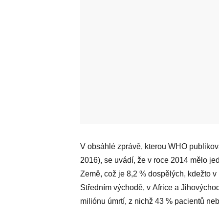
V obsáhlé zprávě, kterou WHO publikov
2016), se uvádí, že v roce 2014 mělo jed
Země, což je 8,2 % dospělých, kdežto v r
Středním východě, v Africe a Jihovýchod
miliónu úmrtí, z nichž 43 % pacientů neby