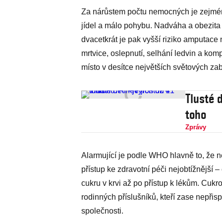
Za nárůstem počtu nemocných je zejmén
jídel a málo pohybu. Nadváha a obezita ve
dvacetkrát je pak vyšší riziko amputace 
mrtvice, oslepnutí, selhání ledvin a ko
místo v desítce největších světových za
Tlusté d
toho
Zprávy
Alarmující je podle WHO hlavně to, že ne
přístup ke zdravotní péči nejobtížnější 
cukru v krvi až po přístup k lékům. Cukro
rodinných příslušníků, kteří zase nepřisp
společnosti.