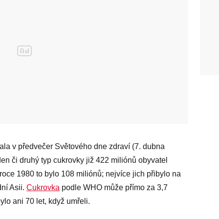
ala v předvečer Světového dne zdraví (7. dubna
en či druhý typ cukrovky již 422 miliónů obyvatel
oce 1980 to bylo 108 miliónů; nejvíce jich přibylo na
ní Asii.
Cukrovka
podle WHO může přímo za 3,7
lo ani 70 let, když umřeli.