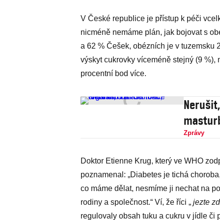
V České republice je přístup k péči vcel
nicméně nemáme plán, jak bojovat s ob
a 62 % Češek, obézních je v tuzemsku 
výskyt cukrovky víceméně stejný (9 %), m
procentní bod více.
Nerušit
mastur
Zprávy
Doktor Etienne Krug, který ve WHO zodp
poznamenal: „Diabetes je tichá choroba,
co máme dělat, nesmíme ji nechat na pok
rodiny a společnost.“ Ví, že říci „
jezte zd
regulovaly obsah tuku a cukru v jídle či 