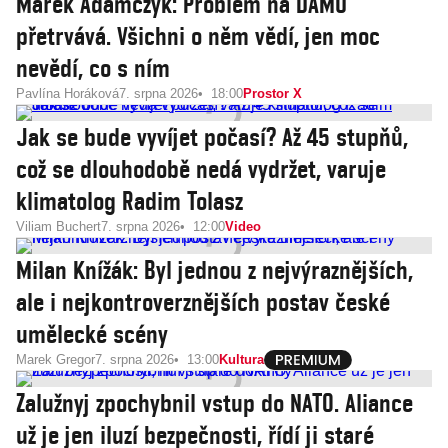
Marek Adamczyk: Problém na DAMU
přetrvává. Všichni o něm vědí, jen moc
nevědí, co s ním
Pavlína Horáková
7. srpna 2026
18:00
Prostor X
Jak se bude vyvíjet počasí? Až 45 stupňů,
což se dlouhodobě nedá vydržet, varuje
klimatolog Radim Tolasz
Viliam Buchert
7. srpna 2026
12:00
Video
Milan Knížák: Byl jednou z nejvýraznějších,
ale i nejkontroverznějších postav české
umělecké scény
Marek Gregor
7. srpna 2026
13:00
Kultura
Zalužnyj zpochybnil vstup do NATO. Aliance
už je jen iluzí bezpečnosti, řídí ji staré