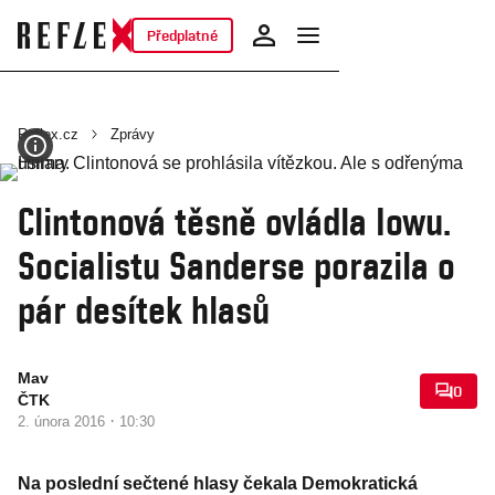
Předplatné
Reflex.cz
Zprávy
Clintonová těsně ovládla Iowu.
Socialistu Sanderse porazila o
pár desítek hlasů
Mav
0
ČTK
·
2. února 2016
10:30
Na poslední sečtené hlasy čekala Demokratická