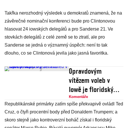
Takřka nerozhodný výsledek u demokratů znamená, že na
závěrečné nominační konferenci bude pro Clintonovou
hlasovat 24 iowských delegátů a pro Sanderse 21. Ve
stovkách delegátů z celé země se to ztratí, ale pro
Sanderse se jedná o významný úspěch: není to tak
dlouho, co se Clintonová jevila jako jasná favoritka.
Opravdovým
vítězem voleb v
Iowě je floridský
senátor Marco
Komentáře
Republikánské primárky zatím spíše překvapivě ovládl Ted
Rubio
Cruz, o čtyři procentní body před Donaldem Trumpem; a
skoro stejně jako kontroverzní boháč získal i floridský
senátor Marco Rubio. Bývalý guvernér Arkansasu Mike