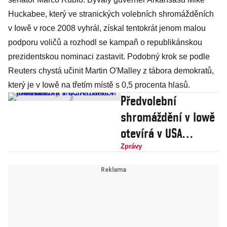
Huckabee, který ve stranických volebních shromážděních
v Iowě v roce 2008 vyhrál, získal tentokrát jenom malou
podporu voličů a rozhodl se kampaň o republikánskou
prezidentskou nominaci zastavit. Podobný krok se podle
Reuters chystá učinit Martin O'Malley z tábora demokratů,
který je v Iowě na třetím místě s 0,5 procenta hlasů.
Předvolební
shromáždění v Iowě
otevírá v USA
maraton primárek
Zprávy