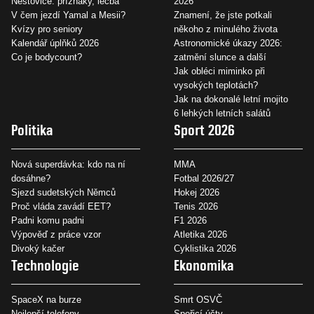
Neštovice: příznaky, léčba
2026
V čem jezdí Yamal a Mesii?
Znamení, že jste potkali
Kvízy pro seniory
někoho z minulého života
Kalendář úplňků 2026
Astronomické úkazy 2026:
Co je bodycount?
zatmění slunce a další
Jak obléci miminko při
vysokých teplotách?
Jak na dokonalé letní mojito
6 lehkých letních salátů
Politika
Sport 2026
Nová superdávka: kdo na ní
MMA
dosáhne?
Fotbal 2026/27
Sjezd sudetských Němců
Hokej 2026
Proč vláda zavádí EET?
Tenis 2026
Padni komu padni
F1 2026
Výpověď z práce vzor
Atletika 2026
Divoký kačer
Cyklistika 2026
Technologie
Ekonomika
SpaceX na burze
Smrt OSVČ
Nejlepší telefony
Spořicí účty