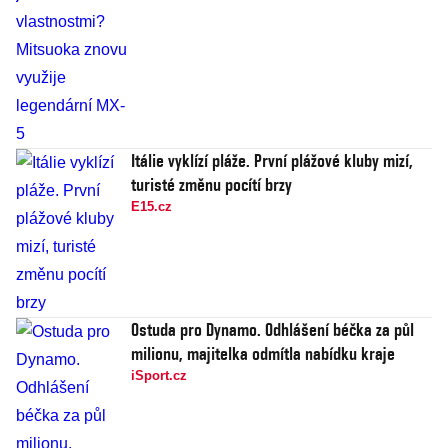
Itálie vyklízí pláže. První plážové kluby mizí,
turisté změnu pocítí brzy
E15.cz
Ostuda pro Dynamo. Odhlášení béčka za půl
milionu, majitelka odmítla nabídku kraje
iSport.cz