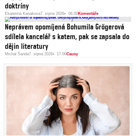
doktríny
Ekaterina Kanakova
7. srpna 2026
06:00
Komentáře
Neprávem opomíjená Bohumila Grögerová
sdílela kancelář s katem, pak se zapsala do
dějin literatury
Michal Šanda
7. srpna 2026
17:00
Causy