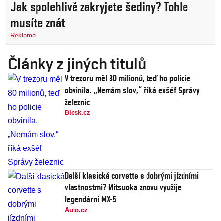
Jak spolehlivě zakryjete šediny? Tohle
musíte znát
Reklama
Články z jiných titulů
V trezoru měl 80 milionů, teď ho policie
obvinila. „Nemám slov,“ říká exšéf Správy
železnic
Blesk.cz
Další klasická corvette s dobrými jízdními
vlastnostmi? Mitsuoka znovu využije
legendární MX-5
Auto.cz